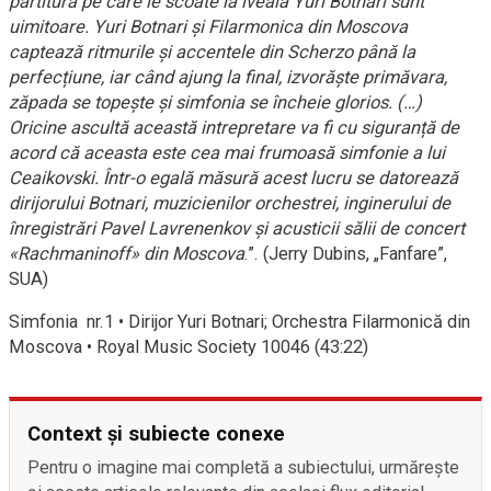
partitură pe care le scoate la iveală Yuri Botnari sunt
uimitoare. Yuri Botnari și Filarmonica din Moscova
captează ritmurile și accentele din Scherzo până la
perfecțiune, iar când ajung la final, izvorăște primăvara,
zăpada se topește și simfonia se încheie glorios. (…)
Oricine ascultă această intrepretare va fi cu siguranță de
acord că aceasta este cea mai frumoasă simfonie a lui
Ceaikovski. Într-o egală măsură acest lucru se datorează
dirijorului Botnari, muzicienilor orchestrei, inginerului de
înregistrări Pavel Lavrenenkov și acusticii sălii de concert
«Rachmaninoff» din Moscova
.”. (Jerry Dubins, „Fanfare”,
SUA)
Simfonia nr.1 • Dirijor Yuri Botnari; Orchestra Filarmonică din
Moscova • Royal Music Society 10046 (43:22)
Context și subiecte conexe
Pentru o imagine mai completă a subiectului, urmărește