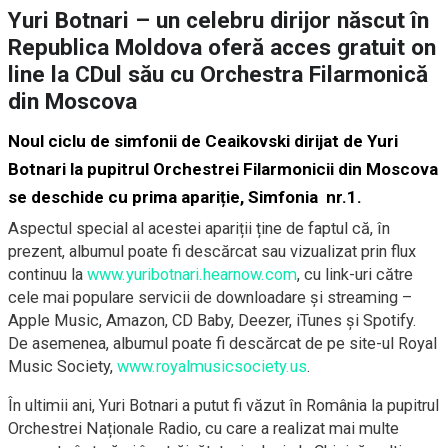
Yuri Botnari – un celebru dirijor născut în
Republica Moldova oferă acces gratuit on
line la CDul său cu Orchestra Filarmonică
din Moscova
Noul ciclu de simfonii de Ceaikovski dirijat de Yuri
Botnari la pupitrul Orchestrei Filarmonicii din Moscova
se deschide cu prima apariție, Simfonia nr.1.
Aspectul special al acestei apariții ține de faptul că, în
prezent, albumul poate fi descărcat sau vizualizat prin flux
continuu la
www.yuribotnari.hearnow.com
, cu link-uri către
cele mai populare servicii de downloadare și streaming –
Apple Music, Amazon, CD Baby, Deezer, iTunes și Spotify.
De asemenea, albumul poate fi descărcat de pe site-ul Royal
Music Society,
www.royalmusicsociety.us
.
În ultimii ani, Yuri Botnari a putut fi văzut în România la pupitrul
Orchestrei Naționale Radio, cu care a realizat mai multe