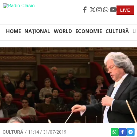
LIVE
HOME
NAȚIONAL
WORLD
ECONOMIE
CULTURĂ
L
CULTURĂ
11:14 / 31/07/2019
WHATSAPP
FACEBO
TEL