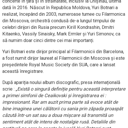
concerte în țară și în străinătate, inclusiv la Chișinău, ultima
dată în 2016. Născut în Republica Moldova, Yuri Botnari a
realizat, începând din 2003, numeroase turnee cu Filarmonica
din Moscova, orchestră condusă de-a lungul timpului de
celebri dirijori din Rusia precum Kirill Kondrashin, Dmitri
Kitaenko, Vassily Sinaisky, Mark Ermler și Yuri Simonov, ca
să numim doar cinci dintre cei mai importanți.
​Yuri Botnari este dirijor principal al Filarmonicii din Barcelona,
a fost numit dirijor laureat al Filarmonicii din Moscova și este
președintele Royal Music Society din SUA, care a lansat
această înregistrare.
După apariția noului album discografic, presa internațională
scrie : „
Există o singură definiție pentru această interpretare
a primei simfonii de Ceaikovski și înregistrarea ei :
impresionant. Rar am auzit prima parte să evoce atât de
bine imaginea unei călătorii cu sania prin zăpada proaspăt
căzută într-un sat sau a doua mișcare să transmită un
sentiment atât de intens de nostalgie rusă. Detaliile din