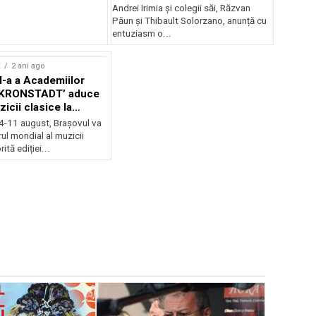
Andrei Irimia și colegii săi, Răzvan
Păun și Thibault Solorzano, anunță cu
entuziasm o...
E
2 ani ago
II-a a Academiilor
KRONSTADT’ aduce
zicii clasice la
 4-11 august, Brașovul va
ul mondial al muzicii
ită ediției...
EVENIMENTE
Weekend c