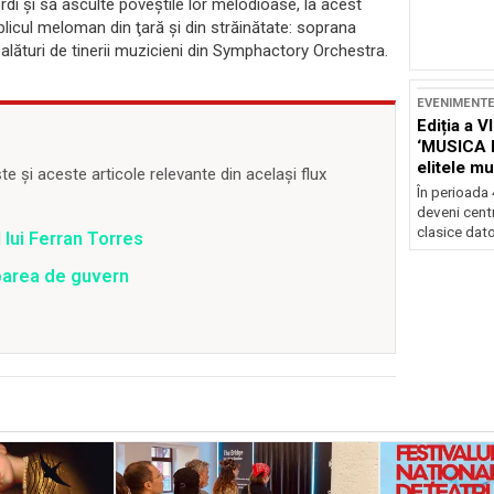
rdi şi să asculte poveştile lor melodioase, la acest
ublicul meloman din ţară şi din străinătate: soprana
alături de tinerii muzicieni din Symphactory Orchestra.
EVENIMENT
Ediția a V
‘MUSICA 
elitele mu
 și aceste articole relevante din același flux
Brașov
În perioada
deveni centr
clasice dator
 lui Ferran Torres
barea de guvern