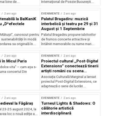
mai bine de...
Internațional de Poezie București...
E
2 ani ago
EVENIMENTE
2 ani ago
enabilă la BalKaniK
Palatul Bragadiru: muzică
cu „D*efectele
interbelică şi teatru pe 29 şi 31
August şi 1 Septembrie
 Mătușii”, cunoscut pentru
Palatul Bragadiru propune iubitorilor
sustenabilității în modă
de frumos concerte attractive şi
ordarea sa originală în...
întâlniri memorabile cu nume mari...
E
2 ani ago
EVENIMENTE
2 ani ago
i în Micul Paris
Proiectul cultural ,,Post-Digital
Extensions” conectează tinerii
dolce vita” – cam așa s-
artiști români cu scena
zuma concertul Din
internațională
Asociația Culturală Marginal a lansat
proiectul Post-Digital Extensions, ce
adaptează o serie de lucrări...
E
2 ani ago
EVENIMENTE
2 ani ago
medieval la Făgăraș
Turneul Lights & Shadows: O
călătorie artistică
l 23-25 august 2024, la
interdisciplinară
vea loc o nouă ediție a...