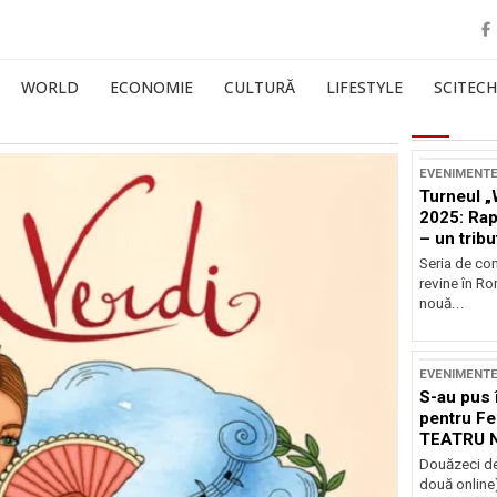
WORLD
ECONOMIE
CULTURĂ
LIFESTYLE
SCITECH
EVENIMENT
Turneul „
2025: Ra
– un tribu
și Occide
Seria de co
revine în R
nouă...
EVENIMENT
S-au pus 
pentru Fe
TEATRU 
Douăzeci de
două online