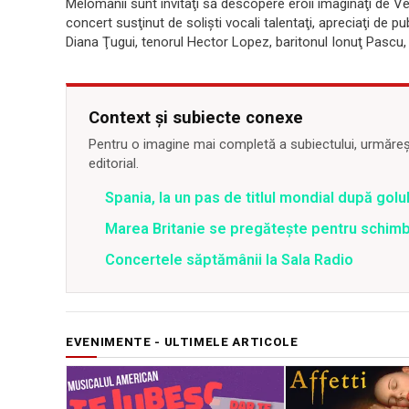
Melomanii sunt invitaţi să descopere eroii imaginaţi de Ve
concert susţinut de solişti vocali talentaţi, apreciaţi de p
Diana Ţugui, tenorul Hector Lopez, baritonul Ionuţ Pascu, 
Context și subiecte conexe
Pentru o imagine mai completă a subiectului, urmărește
editorial.
Spania, la un pas de titlul mondial după golul
Marea Britanie se pregătește pentru schim
Concertele săptămânii la Sala Radio
EVENIMENTE - ULTIMELE ARTICOLE