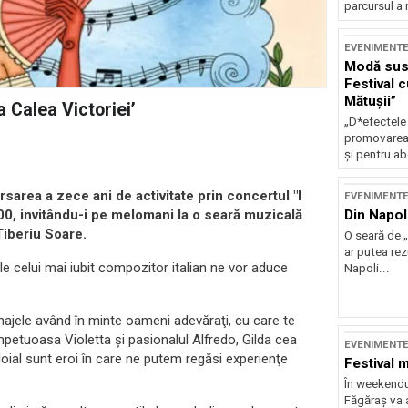
parcursul a 
EVENIMENT
Modă sust
Festival 
Mătușii”
a Calea Victoriei’
„D*efectele
promovarea 
și pentru ab
sarea a zece ani de activitate prin concertul "I
EVENIMENT
Din Napol
:00, invitându-i pe melomani la o seară muzicală
Tiberiu Soare.
O seară de „
ar putea re
le celui mai iubit compozitor italian ne vor aduce
Napoli...
najele având în minte oameni adevăraţi, cu care te
 Impetuoasa Violetta şi pasionalul Alfredo, Gilda cea
EVENIMENT
loial sunt eroi în care ne putem regăsi experienţe
Festival 
În weekendu
Făgăraș va a