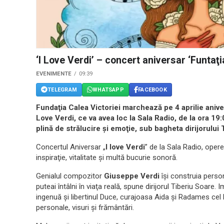
‘I Love Verdi’ – concert aniversar ‘Funtaţi
EVENIMENTE
09:39
TELEGRAM
WHATSAPP
FACEBOOK
Fundaţia Calea Victoriei marchează pe 4 aprilie aniver
Love Verdi, ce va avea loc la Sala Radio, de la ora 19
plină de strălucire şi emoţie, sub bagheta dirijorului 
Concertul Aniversar „
I love Verdi
” de la Sala Radio, opere
inspiraţie, vitalitate şi multă bucurie sonoră.
Genialul compozitor
Giuseppe Verdi
îşi construia perso
puteai întâlni în viaţa reală, spune dirijorul Tiberiu Soare.
ingenuă şi libertinul Duce, curajoasa Aida şi Radames cel 
personale, visuri şi frământări.