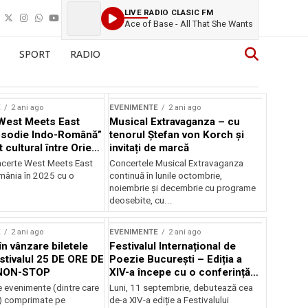
LIVE RADIO CLASIC FM
Ace of Base - All That She Wants
SPORT
RADIO
E
2 ani ago
EVENIMENTE
2 ani ago
West Meets East
Musical Extravaganza – cu
psodie Indo-Română”
tenorul Ștefan von Korch și
t cultural între Orient
invitați de marcă
nt
ncerte West Meets East
Concertele Musical Extravaganza
omânia în 2025 cu o
continuă în lunile octombrie,
noiembrie şi decembrie cu programe
deosebite, cu...
E
2 ani ago
EVENIMENTE
2 ani ago
în vânzare biletele
Festivalul Internațional de
stivalul 25 DE ORE DE
Poezie București – Ediția a
NON-STOP
XIV-a începe cu o conferință
despre limba română
 evenimente (dintre care
Luni, 11 septembrie, debutează cea
susținută de Marco Lucchesi
) comprimate pe
de-a XIV-a ediție a Festivalului