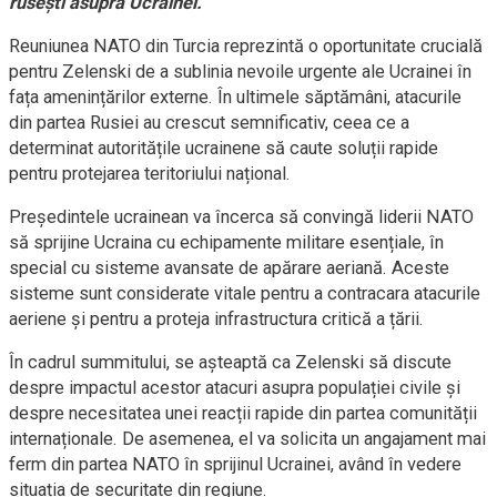
rusești asupra Ucrainei.
Reuniunea NATO din Turcia reprezintă o oportunitate crucială
pentru Zelenski de a sublinia nevoile urgente ale Ucrainei în
fața amenințărilor externe. În ultimele săptămâni, atacurile
din partea Rusiei au crescut semnificativ, ceea ce a
determinat autoritățile ucrainene să caute soluții rapide
pentru protejarea teritoriului național.
Președintele ucrainean va încerca să convingă liderii NATO
să sprijine Ucraina cu echipamente militare esențiale, în
special cu sisteme avansate de apărare aeriană. Aceste
sisteme sunt considerate vitale pentru a contracara atacurile
aeriene și pentru a proteja infrastructura critică a țării.
În cadrul summitului, se așteaptă ca Zelenski să discute
despre impactul acestor atacuri asupra populației civile și
despre necesitatea unei reacții rapide din partea comunității
internaționale. De asemenea, el va solicita un angajament mai
ferm din partea NATO în sprijinul Ucrainei, având în vedere
situația de securitate din regiune.