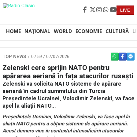
LIVE
HOME
NAȚIONAL
WORLD
ECONOMIE
CULTURĂ
L
TOP NEWS
07:59 / 07/07/2026
WHATSAPP
FACEBO
TEL
Zelenski cere sprijin NATO pentru
apărarea aeriană în fața atacurilor rusești
Zelenski va solicita NATO sisteme de apărare
aeriană în cadrul summitului din Turcia
Președintele Ucrainei, Volodimir Zelenski, va face
apel la aliații NATO...
Președintele Ucrainei, Volodimir Zelenski, va face apel la
aliații NATO pentru a obține sisteme de apărare aeriană.
Acest demers vine în contextul intensificării atacurilor