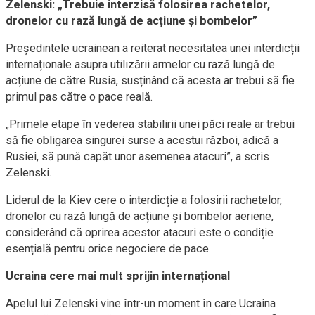
Zelenski: „Trebuie interzisă folosirea rachetelor,
dronelor cu rază lungă de acțiune și bombelor”
Președintele ucrainean a reiterat necesitatea unei interdicții
internaționale asupra utilizării armelor cu rază lungă de
acțiune de către Rusia, susținând că acesta ar trebui să fie
primul pas către o pace reală.
„Primele etape în vederea stabilirii unei păci reale ar trebui
să fie obligarea singurei surse a acestui război, adică a
Rusiei, să pună capăt unor asemenea atacuri”, a scris
Zelenski.
Liderul de la Kiev cere o interdicție a folosirii rachetelor,
dronelor cu rază lungă de acțiune și bombelor aeriene,
considerând că oprirea acestor atacuri este o condiție
esențială pentru orice negociere de pace.
Ucraina cere mai mult sprijin internațional
Apelul lui Zelenski vine într-un moment în care Ucraina