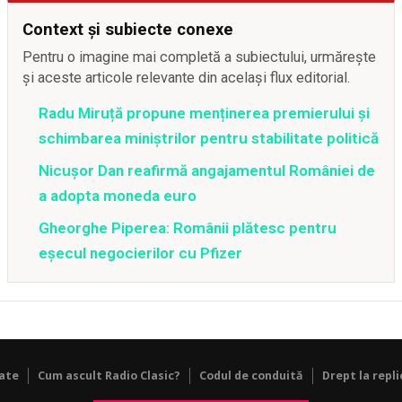
Context și subiecte conexe
Pentru o imagine mai completă a subiectului, urmărește
și aceste articole relevante din același flux editorial.
Radu Miruță propune menținerea premierului și
schimbarea miniștrilor pentru stabilitate politică
Nicușor Dan reafirmă angajamentul României de
a adopta moneda euro
Gheorghe Piperea: Românii plătesc pentru
eșecul negocierilor cu Pfizer
tate
Cum ascult Radio Clasic?
Codul de conduită
Drept la repli