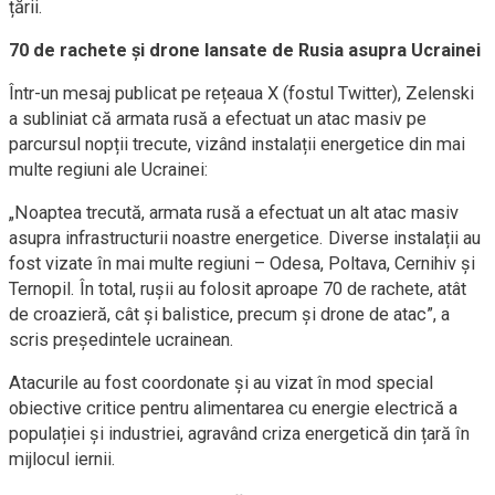
țării.
70 de rachete și drone lansate de Rusia asupra Ucrainei
Într-un mesaj publicat pe rețeaua X (fostul Twitter), Zelenski
a subliniat că armata rusă a efectuat un atac masiv pe
parcursul nopții trecute, vizând instalații energetice din mai
multe regiuni ale Ucrainei:
„Noaptea trecută, armata rusă a efectuat un alt atac masiv
asupra infrastructurii noastre energetice. Diverse instalații au
fost vizate în mai multe regiuni – Odesa, Poltava, Cernihiv și
Ternopil. În total, rușii au folosit aproape 70 de rachete, atât
de croazieră, cât și balistice, precum și drone de atac”, a
scris președintele ucrainean.
Atacurile au fost coordonate și au vizat în mod special
obiective critice pentru alimentarea cu energie electrică a
populației și industriei, agravând criza energetică din țară în
mijlocul iernii.