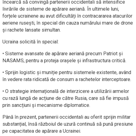
încearcă să convingă partenerii occidentali să intensifice
livrările de sisteme de apărare aeriană. În ultimele luni,
forțele ucrainene au avut dificultăți în contracararea atacurilor
aeriene rusești, în special din cauza numărului mare de drone
și rachete lansate simultan.
Ucraina solicită în special:
• Sisteme avansate de apărare aeriană precum Patriot și
NASAMS, pentru a proteja orașele și infrastructura critică.
• Sprijin logistic și muniție pentru sistemele existente, având
în vedere rata ridicată de consum a rachetelor interceptoare.
• O strategie internațională de interzicere a utilizării armelor
cu rază lungă de acțiune de către Rusia, care să fie impusă
prin sancțiuni și mecanisme diplomatice.
Până în prezent, partenerii occidentali au oferit sprijin militar
substanțial, însă războiul de uzură continuă să pună presiune
pe capacitatea de apărare a Ucrainei.