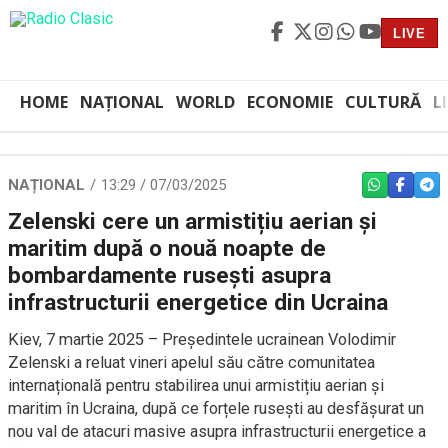
LIVE
HOME
NAȚIONAL
WORLD
ECONOMIE
CULTURĂ
L
NAȚIONAL
13:29 / 07/03/2025
WHATSAPP
FACEBO
TEL
Zelenski cere un armistițiu aerian și
maritim după o nouă noapte de
bombardamente rusești asupra
infrastructurii energetice din Ucraina
Kiev, 7 martie 2025 – Președintele ucrainean Volodimir
Zelenski a reluat vineri apelul său către comunitatea
internațională pentru stabilirea unui armistițiu aerian și
maritim în Ucraina, după ce forțele rusești au desfășurat un
nou val de atacuri masive asupra infrastructurii energetice a