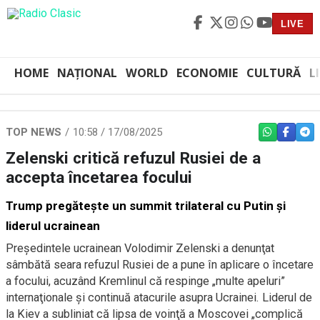
LIVE
HOME
NAȚIONAL
WORLD
ECONOMIE
CULTURĂ
L
TOP NEWS
10:58 / 17/08/2025
WHATSAPP
FACEBO
TEL
Zelenski critică refuzul Rusiei de a
accepta încetarea focului
Trump pregăteşte un summit trilateral cu Putin şi
liderul ucrainean
Preşedintele ucrainean Volodimir Zelenski a denunţat
sâmbătă seara refuzul Rusiei de a pune în aplicare o încetare
a focului, acuzând Kremlinul că respinge „multe apeluri”
internaţionale şi continuă atacurile asupra Ucrainei. Liderul de
la Kiev a subliniat că lipsa de voinţă a Moscovei „complică