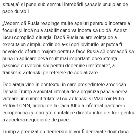
situaţia” şi pune sub semnul întrebării şansele unui plan de
pace durabil.
„Vedem că Rusia respinge multe apeluri pentru o încetare a
focului şi încă nu a stabilit când va înceta să ucidă. Acest
lucru complică situaţia. Dacă Rusia nu are voinţa de a
executa un simplu ordin de a-şi opri loviturile, ar putea fi
nevoie de eforturi majore pentru a face Rusia să dorească să
pună în aplicare ceva mult mai important: coexistenţa
paşnică cu vecinii săi pentru deceniile următoare”, a
transmis Zelenski pe reţelele de socializare.
Declaraţia vine în contextul în care preşedintele american
Donald Trump a anunţat intenţia de a organiza până vinerea
viitoare un summit trilateral cu Zelenski şi Vladimir Putin.
Potrivit CNN, liderul de la Casa Albă a informat partenerii
europeni că îşi doreşte o întâlnire directă între cei trei, pentru
a accelera negocierile de pace.
Trump a precizat că demersurile vor fi demarate doar dacă