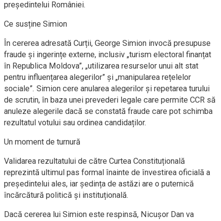
președintelui României.
Ce susține Simion
În cererea adresată Curții, George Simion invocă presupuse
fraude și ingerințe externe, inclusiv „turism electoral finanțat
în Republica Moldova”, „utilizarea resurselor unui alt stat
pentru influențarea alegerilor” și „manipularea rețelelor
sociale”. Simion cere anularea alegerilor și repetarea turului
de scrutin, în baza unei prevederi legale care permite CCR să
anuleze alegerile dacă se constată fraude care pot schimba
rezultatul votului sau ordinea candidaților.
Un moment de turnură
Validarea rezultatului de către Curtea Constituțională
reprezintă ultimul pas formal înainte de învestirea oficială a
președintelui ales, iar ședința de astăzi are o puternică
încărcătură politică și instituțională.
Dacă cererea lui Simion este respinsă, Nicușor Dan va