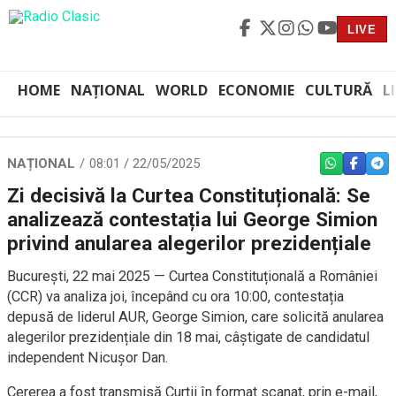
LIVE
HOME
NAȚIONAL
WORLD
ECONOMIE
CULTURĂ
L
NAȚIONAL
08:01 / 22/05/2025
WHATSAPP
FACEBO
TEL
Zi decisivă la Curtea Constituțională: Se
analizează contestația lui George Simion
privind anularea alegerilor prezidențiale
București, 22 mai 2025 — Curtea Constituțională a României
(CCR) va analiza joi, începând cu ora 10:00, contestația
depusă de liderul AUR, George Simion, care solicită anularea
alegerilor prezidențiale din 18 mai, câștigate de candidatul
independent Nicușor Dan.
Cererea a fost transmisă Curții în format scanat, prin e-mail,