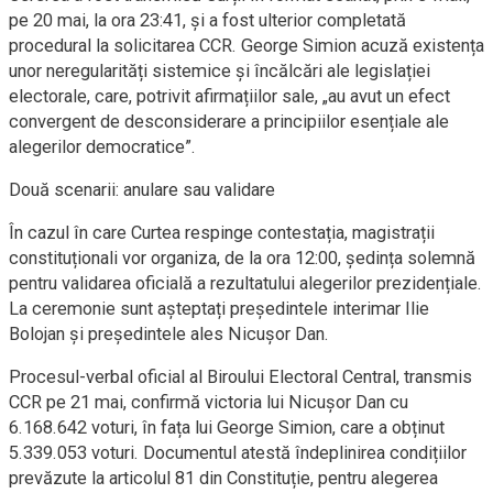
pe 20 mai, la ora 23:41, și a fost ulterior completată
procedural la solicitarea CCR. George Simion acuză existența
unor neregularități sistemice și încălcări ale legislației
electorale, care, potrivit afirmațiilor sale, „au avut un efect
convergent de desconsiderare a principiilor esențiale ale
alegerilor democratice”.
Două scenarii: anulare sau validare
În cazul în care Curtea respinge contestația, magistrații
constituționali vor organiza, de la ora 12:00, ședința solemnă
pentru validarea oficială a rezultatului alegerilor prezidențiale.
La ceremonie sunt așteptați președintele interimar Ilie
Bolojan și președintele ales Nicușor Dan.
Procesul-verbal oficial al Biroului Electoral Central, transmis
CCR pe 21 mai, confirmă victoria lui Nicușor Dan cu
6.168.642 voturi, în fața lui George Simion, care a obținut
5.339.053 voturi. Documentul atestă îndeplinirea condițiilor
prevăzute la articolul 81 din Constituție, pentru alegerea