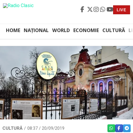
LIVE
HOME
NAȚIONAL
WORLD
ECONOMIE
CULTURĂ
L
CULTURĂ
08:37 / 20/09/2019
WHATSAPP
FACEBO
TEL