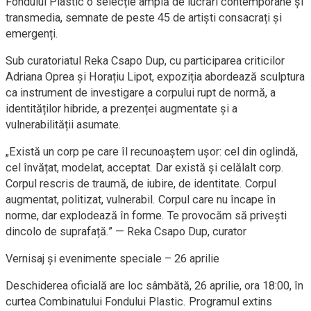
Fondului Plastic o selecție amplă de lucrări contemporane și
transmedia, semnate de peste 45 de artiști consacrați și
emergenți.
Sub curatoriatul Reka Csapo Dup, cu participarea criticilor
Adriana Oprea și Horațiu Lipot, expoziția abordează sculptura
ca instrument de investigare a corpului rupt de normă, a
identităților hibride, a prezenței augmentate și a
vulnerabilității asumate.
„Există un corp pe care îl recunoaștem ușor: cel din oglindă,
cel învățat, modelat, acceptat. Dar există și celălalt corp.
Corpul rescris de traumă, de iubire, de identitate. Corpul
augmentat, politizat, vulnerabil. Corpul care nu încape în
norme, dar explodează în forme. Te provocăm să privești
dincolo de suprafață.” — Reka Csapo Dup, curator
Vernisaj și evenimente speciale – 26 aprilie
Deschiderea oficială are loc sâmbătă, 26 aprilie, ora 18:00, în
curtea Combinatului Fondului Plastic. Programul extins