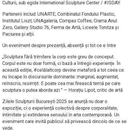
Culturii, sub egida International Sculpture Center / #ISDAY.
Partenerii includ: UNARTE, Combinatul Fondului Plastic,
Institutul Liszt, UNAgaleria, Compas Coffee, Crama Anul
Zero, Gallery Studio 76, Ferma de Artă, Liceele Tonitza și
Paciurea și alții.
Un eveniment despre prezență, absență și tot ce e între
„Sculptura fără trimitere la corp este greu de conceput.
Corpul este nu doar formă, ci bază a întregii experiențe. În
această ediție, #celălaltcorp devine metaforă a tot ceea ce
nu încape în discursurile dominante: marginal, augmentat,
reînscris, resimțit. E poate cea mai firească temă pe care
sculptura o putea aborda azi.” — Horațiu Lipot, critic de artă
Zilele Sculpturii București 2025 se anunță nu doar o
expoziție, ci o experiență colectivă despre corporalitate,
intimitate și extinderea sensului în arta contemporană. Un
eveniment care invită publicul să privească dincolo de ce se
vede.