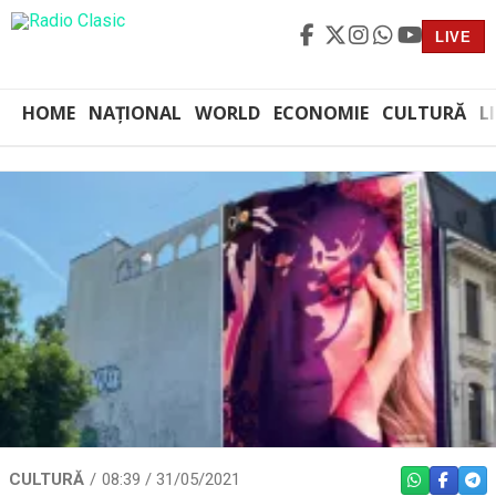
LIVE
HOME
NAȚIONAL
WORLD
ECONOMIE
CULTURĂ
L
CULTURĂ
08:39 / 31/05/2021
WHATSAPP
FACEBO
TEL