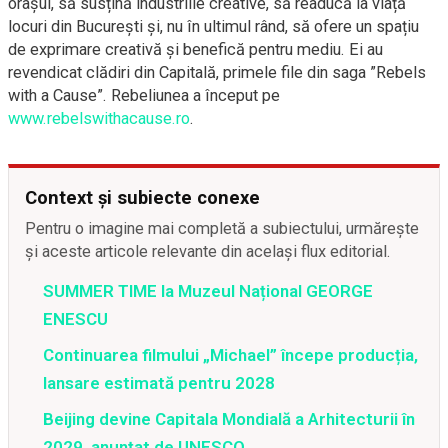
orașul, să susțină industriile creative, să readucă la viață
locuri din București și, nu în ultimul rând, să ofere un spațiu
de exprimare creativă și benefică pentru mediu. Ei au
revendicat clădiri din Capitală, primele file din saga ”Rebels
with a Cause”. Rebeliunea a început pe
www.rebelswithacause.ro
.
Context și subiecte conexe
Pentru o imagine mai completă a subiectului, urmărește
și aceste articole relevante din același flux editorial.
SUMMER TIME la Muzeul Național GEORGE
ENESCU
Continuarea filmului „Michael” începe producția,
lansare estimată pentru 2028
Beijing devine Capitala Mondială a Arhitecturii în
2029, anunțat de UNESCO