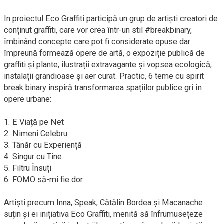
In proiectul Eco Graffiti participă un grup de artiști creatori de
conținut graffiti, care vor crea într-un stil #breakbinary,
îmbinând concepte care pot fi considerate opuse dar
împreună formează opere de artă, o expoziție publică de
graffiti și plante, ilustrații extravagante și vopsea ecologică,
instalații grandioase și aer curat. Practic, 6 teme cu spirit
break binary inspiră transformarea spațiilor publice gri în
opere urbane:
1. E Viață pe Net
2. Nimeni Celebru
3. Tânăr cu Experiență
4. Singur cu Tine
5. Filtru Însuți
6. FOMO să-mi fie dor
Artiști precum Inna, Speak, Cătălin Bordea și Macanache
suțin și ei inițiativa Eco Graffiti, menită să înfrumusețeze