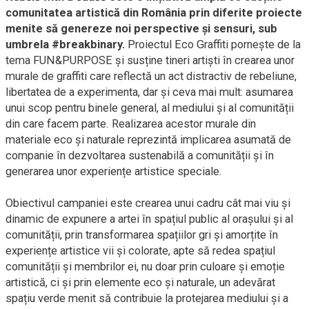
comunitatea artistică din România prin diferite proiecte
menite să genereze noi perspective și sensuri, sub
umbrela #breakbinary.
Proiectul Eco Graffiti pornește de la
tema FUN&PURPOSE și susține tineri artiști în crearea unor
murale de graffiti care reflectă un act distractiv de rebeliune,
libertatea de a experimenta, dar și ceva mai mult: asumarea
unui scop pentru binele general, al mediului și al comunității
din care facem parte. Realizarea acestor murale din
materiale eco și naturale reprezintă implicarea asumată de
companie în dezvoltarea sustenabilă a comunității și în
generarea unor experiențe artistice speciale.
Obiectivul campaniei este crearea unui cadru cât mai viu și
dinamic de expunere a artei în spațiul public al orașului și al
comunității, prin transformarea spațiilor gri și amorțite în
experiențe artistice vii și colorate, apte să redea spațiul
comunității și membrilor ei, nu doar prin culoare și emoție
artistică, ci și prin elemente eco și naturale, un adevărat
spațiu verde menit să contribuie la protejarea mediului și a