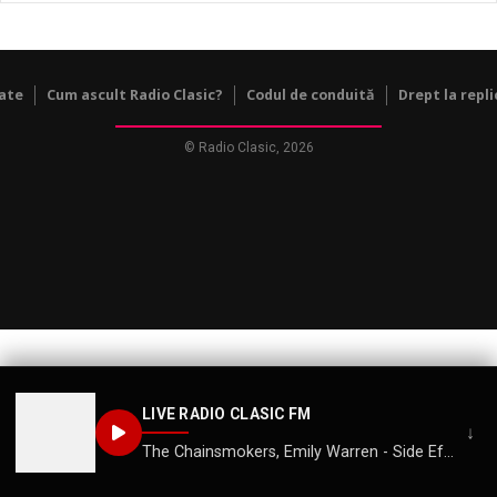
tate
Cum ascult Radio Clasic?
Codul de conduită
Drept la repli
© Radio Clasic, 2026
LIVE RADIO CLASIC FM
↓
The Chainsmokers, Emily Warren - Side Effects