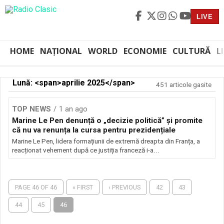
LIVE
HOME
NAȚIONAL
WORLD
ECONOMIE
CULTURĂ
L
Lună: <span>aprilie 2025</span>
451 articole gasite
TOP NEWS
1 an ago
Marine Le Pen denunță o „decizie politică” și promite
că nu va renunța la cursa pentru prezidențiale
Marine Le Pen, lidera formațiunii de extremă dreapta din Franța, a
reacționat vehement după ce justiția franceză i-a...
PAGE 46 OF 46
« FIRST
‹ PREVIOUS
42
43
44
45
46