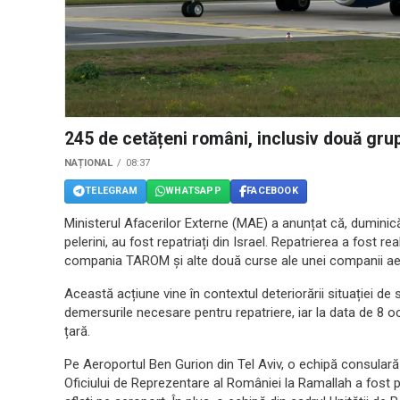
245 de cetățeni români, inclusiv două grupu
NAȚIONAL
08:37
TELEGRAM
WHATSAPP
FACEBOOK
Ministerul Afacerilor Externe (MAE) a anunțat că, duminică
pelerini, au fost repatriați din Israel. Repatrierea a fost 
compania TAROM și alte două curse ale unei companii aer
Această acțiune vine în contextul deteriorării situației de
demersurile necesare pentru repatriere, iar la data de 8 o
țară.
Pe Aeroportul Ben Gurion din Tel Aviv, o echipă consulară
Oficiului de Reprezentare al României la Ramallah a fost 