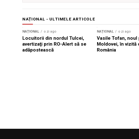
NAȚIONAL - ULTIMELE ARTICOLE
NAȚIONAL
o zi ago
NAȚIONAL
o zi ago
Locuitorii din nordul Tulcei,
Vasile Tofan, noul 
avertizaţi prin RO-Alert să se
Moldovei, în vizită 
adăpostească
România