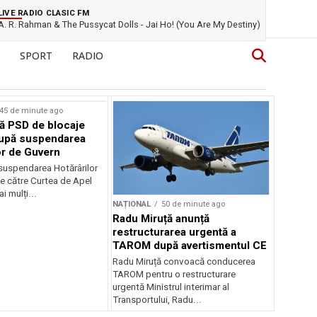
LIVE RADIO CLASIC FM
A. R. Rahman & The Pussycat Dolls - Jai Ho! (You Are My Destiny)
SPORT
RADIO
45 de minute ago
ă PSD de blocaje
după suspendarea
or de Guvern
 suspendarea Hotărârilor
e către Curtea de Apel
i mulți...
NAȚIONAL
50 de minute ago
Radu Miruță anunță
restructurarea urgentă a
TAROM după avertismentul CE
Radu Miruță convoacă conducerea
TAROM pentru o restructurare
urgentă Ministrul interimar al
Transportului, Radu...