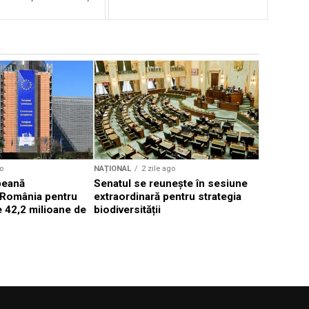
NAȚIONAL
Diana Buz
curte nu s
proiect le
o
NAȚIONAL
2 zile ago
peană
Senatul se reunește în sesiune
 România pentru
extraordinară pentru strategia
 42,2 milioane de
biodiversității