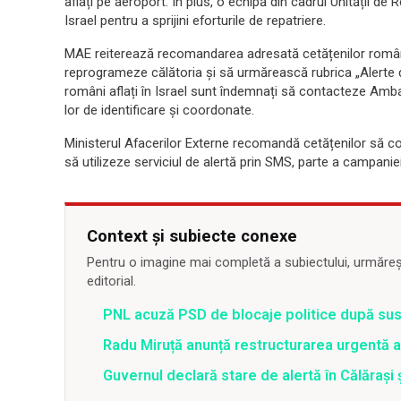
aflați pe aeroport. În plus, o echipă din cadrul Unității de
Israel pentru a sprijini eforturile de repatriere.
MAE reiterează recomandarea adresată cetățenilor români 
reprogrameze călătoria și să urmărească rubrica „Alerte d
români aflați în Israel sunt îndemnați să contacteze Amb
lor de identificare și coordonate.
Ministerul Afacerilor Externe recomandă cetățenilor să cons
să utilizeze serviciul de alertă prin SMS, parte a campaniei
Context și subiecte conexe
Pentru o imagine mai completă a subiectului, urmărește
editorial.
PNL acuză PSD de blocaje politice după su
Radu Miruță anunță restructurarea urgentă
Guvernul declară stare de alertă în Călăraș