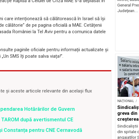
 Reacție Rapidă a Celulei de Criză MAE s-a deplasat în
General Preş
Judeţean...
care intenționează să călătorească în Israel să își
e călătorie” de pe pagina oficială a MAE. Cetățenii
asada României la Tel Aviv pentru a comunica datele
ulte paginile oficiale pentru informații actualizate și
 „Un SMS îți poate salva viața!”.
 și aceste articole relevante din același flux
NAȚIONAL
Sindicali
spendarea Hotărârilor de Guvern
greva din
creșterea 
 a TAROM după avertismentul CE
angajațilo
Sindicaliști
i și Constanța pentru CNE Cernavodă
din spitale 
angajaților S