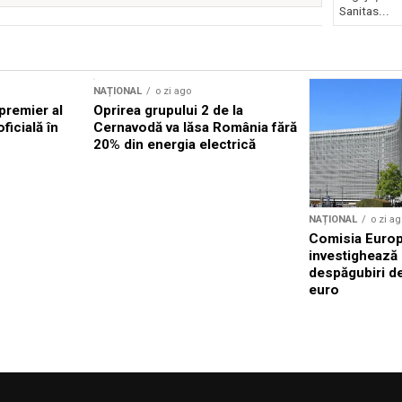
Sanitas...
NAȚIONAL
o zi ago
premier al
Oprirea grupului 2 de la
oficială în
Cernavodă va lăsa România fără
20% din energia electrică
NAȚIONAL
o zi ag
Comisia Euro
investighează
despăgubiri de
euro