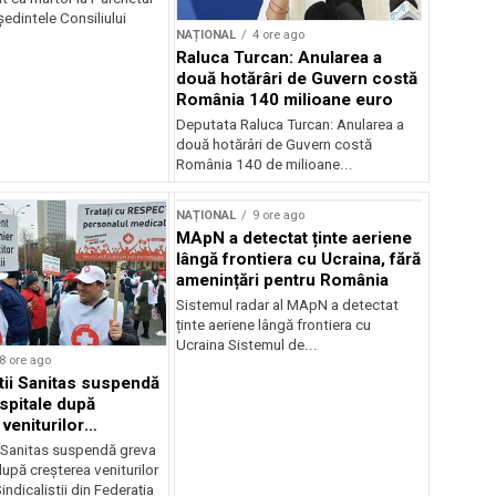
edintele Consiliului
NAȚIONAL
4 ore ago
Raluca Turcan: Anularea a
două hotărâri de Guvern costă
România 140 milioane euro
Deputata Raluca Turcan: Anularea a
două hotărâri de Guvern costă
România 140 de milioane...
NAȚIONAL
9 ore ago
MApN a detectat ținte aeriene
lângă frontiera cu Ucraina, fără
amenințări pentru România
Sistemul radar al MApN a detectat
ținte aeriene lângă frontiera cu
Ucraina Sistemul de...
8 ore ago
știi Sanitas suspendă
 spitale după
veniturilor
r
i Sanitas suspendă greva
după creșterea veniturilor
indicaliștii din Federația