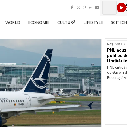
WORLD
ECONOMIE
CULTURĂ
LIFESTYLE
SCITECH
NAȚIONAL
PNL acuz
politice 
Hotărâril
PNL critică
de Guvern d
București Ma