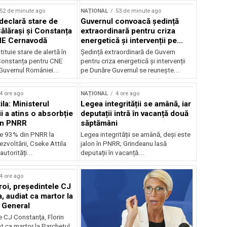
52 de minute ago
NAȚIONAL
53 de minute ago
declară stare de
Guvernul convoacă ședință
Călărași și Constanța
extraordinară pentru criza
NE Cernavodă
energetică și intervenții pe
Dunăre
tituie stare de alertă în
Ședință extraordinară de Guvern
 Constanța pentru CNE
pentru criza energetică și intervenții
uvernul României...
pe Dunăre Guvernul se reunește...
4 ore ago
NAȚIONAL
4 ore ago
la: Ministerul
Legea integrității se amână, iar
i a atins o absorbție
deputații intră în vacanță două
in PNRR
săptămâni
e 93% din PNRR la
Legea integrității se amână, deși este
ezvoltării, Cseke Attila
jalon în PNRR; Grindeanu lasă
autorități...
deputații în vacanță...
4 ore ago
roi, preşedintele CJ
, audiat ca martor la
 General
e CJ Constanţa, Florin
at ca martor la Parchetul