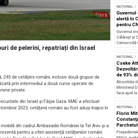
NAȚIONAL
Guvernul 
alertă în 
pentru C
Guvernul ins
Călărași și
Cernavodă G
ri de pelerini, repatriați din Israel
NAȚIONAL
Cseke Atti
Dezvoltări
de 93% d
, 245 de cetățeni români, inclusiv două grupuri de
Absorbție d
realizată prin intermediul a două curse operate de
Ministerul D
iene private.
face apel la 
 securitate din Israel și Fâșia Gaza. MAE a efectuat
ctombrie 2023, cetățenii români au fost aduși înapoi în
NAȚIONAL
Florin Mit
Constanţa
Parchetul
 mobilă din cadrul Ambasadei României la Tel Aviv și a
prezentă pentru a oferi asistență cetățenilor români
Preşedintel
Mitroi, audi