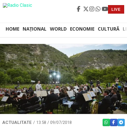
LIVE
HOME
NAȚIONAL
WORLD
ECONOMIE
CULTURĂ
L
ACTUALITATE
13:58 / 09/07/2018
WHATSAPP
FACEBO
TEL