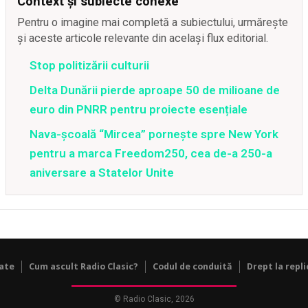
Context și subiecte conexe
Pentru o imagine mai completă a subiectului, urmărește
și aceste articole relevante din același flux editorial.
Stop politizării culturii
Delta Dunării pierde aproape 50 de milioane de
euro din PNRR pentru proiecte esențiale
Nava-școală “Mircea” pornește spre New York
pentru a marca Freedom250, cea de-a 250-a
aniversare a Statelor Unite
tate
Cum ascult Radio Clasic?
Codul de conduită
Drept la repli
© Radio Clasic, 2026