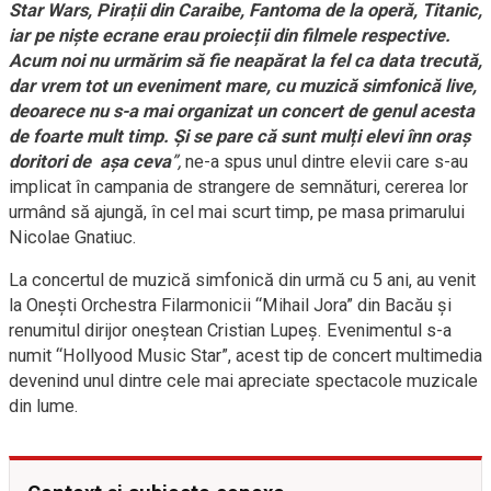
Star Wars, Pirații din Caraibe, Fantoma de la operă, Titanic,
iar pe niște ecrane erau proiecții din filmele respective.
Acum noi nu urmărim să fie neapărat la fel ca data trecută,
dar vrem tot un eveniment mare, cu muzică simfonică live,
deoarece nu s-a mai organizat un concert de genul acesta
de foarte mult timp. Și se pare că sunt mulți elevi înn oraș
doritori de așa ceva
”,
ne-a spus unul dintre elevii care s-au
implicat în campania de strangere de semnături, cererea lor
urmând să ajungă, în cel mai scurt timp, pe masa primarului
Nicolae Gnatiuc.
La concertul de muzică simfonică din urmă cu 5 ani, au venit
la Onești Orchestra Filarmonicii “Mihail Jora” din Bacău și
renumitul dirijor oneștean Cristian Lupeș. Evenimentul s-a
numit “Hollyood Music Star”, acest tip de concert multimedia
devenind unul dintre cele mai apreciate spectacole muzicale
din lume.