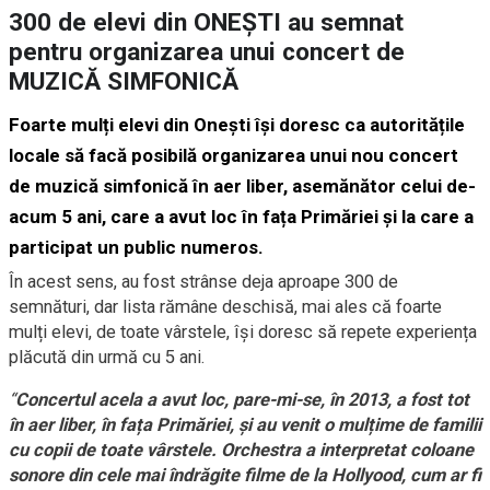
300 de elevi din ONEȘTI au semnat
pentru organizarea unui concert de
MUZICĂ SIMFONICĂ
Foarte mulți elevi din Onești își doresc ca autoritățile
locale să facă posibilă organizarea unui nou concert
de muzică simfonică în aer liber, asemănător celui de-
acum 5 ani, care a avut loc în fața Primăriei și la care a
participat un public numeros.
În acest sens, au fost strânse deja aproape 300 de
semnături, dar lista rămâne deschisă, mai ales că foarte
mulți elevi, de toate vârstele, își doresc să repete experiența
plăcută din urmă cu 5 ani.
“
Concertul acela a avut loc, pare-mi-se, în 2013, a fost tot
în aer liber, în fața Primăriei, și au venit o mulțime de familii
cu copii de toate vârstele. Orchestra a interpretat coloane
sonore din cele mai îndrăgite filme de la Hollyood, cum ar fi