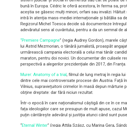
sistem judiciar și social în demersul său cât se poate de n
bună în Europa. Cédric le oferă acestora, în ferma sa, prot
aceștia se găsesc mulți minori, orfani sau invalizi. Hăitui
intră în atenția mass-mediei internaționale și bătălia sa 
Regizorul Michel Toesca decide să documenteze întregul ca
adevăratul sens al cuvântului, pentru a da un semnal de a
“Premiere Campagne
” (regia Audrey Gordon), marele câști
lui Astrid Mezmorian, o tânără jurnalistă, proaspăt angaja
urmărească campania electorală a celui mai tânăr candid
maraton, pentru doi novici. Un documentar din culisele red
perspectivă a alegerilor prezidențiale din 2017, din Franța.
Murer: Anatomy of a trial
, filmul de lung metraj în regia l
dintre cele mai controversate procese din Austria. Față î
Vilnius, supraviețuitorii crimelor în masă depun mărturie 
obține dreptate: dar fără niciun rezultat.
Într-o epocă în care naționalismul câștigă din ce în ce mai
fața ideologiilor care se presupun de mult apuse, cazul M
puțin cântărește adevărul și justiția atunci când sunt puse 
“
Eternal Winter
” (regia Attila Szász, cu Marina Gera, Sánd