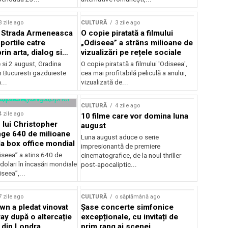
lui Enescu 2026
3 zile ago
CULTURĂ
3 zile ago
l Strada Armeneasca
O copie piratată a filmului
portile catre
„Odiseea” a strâns milioane de
in arta, dialog si
vizualizări pe rețele sociale
, intre 31 iulie si 2
ie si 2 august, Gradina
O copie piratată a filmului 'Odiseea',
a Gradina Botanica din
n Bucuresti gazduieste
cea mai profitabilă peliculă a anului,
...
vizualizată de...
CULTURĂ
4 zile ago
4 zile ago
10 filme care vor domina luna
 lui Christopher
august
nge 640 de milioane
Luna august aduce o serie
la box office mondial
impresionantă de premiere
iseea” a atins 640 de
cinematografice, de la noul thriller
dolari în încasări mondiale
post-apocaliptic...
iseea”,...
7 zile ago
CULTURĂ
o săptămână ago
wn a pledat vinovat
Șase concerte simfonice
ay după o altercație
excepționale, cu invitați de
b din Londra
prim rang ai scenei