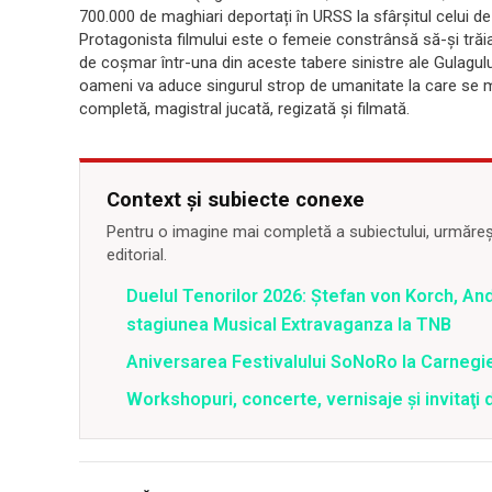
700.000 de maghiari deportați în URSS la sfârșitul celui d
Protagonista filmului este o femeie constrânsă să-și trăias
de coșmar într-una din aceste tabere sinistre ale Gulagului
oameni va aduce singurul strop de umanitate la care se 
completă, magistral jucată, regizată și filmată.
Context și subiecte conexe
Pentru o imagine mai completă a subiectului, urmărește
editorial.
Duelul Tenorilor 2026: Ștefan von Korch, An
stagiunea Musical Extravaganza la TNB
Aniversarea Festivalului SoNoRo la Carnegie
Workshopuri, concerte, vernisaje şi invitaţi 