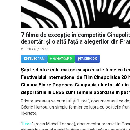
7 filme de excepție în competiția Cinepolit
deportări și o altă față a alegerilor din Fra
CULTURĂ
12:56
TELEGRAM
WHATSAPP
FACEBOOK
Șapte dintre cele mai noi și apreciate filme cu t
Festivalului Internațional de Film
Cinepolitica
2019
Cinema Elvire Popesco. Campania electorală din Fra
deportările în URSS sunt temele abordate în patr
Printre acestea se numără și “Libre”, documentarul ce dez
Cédric Herrou, un simplu fermier ce luptă cu politicile fran
libertate.
“
Libre
” (regia Michel Toesca), documentar premiat la Canne