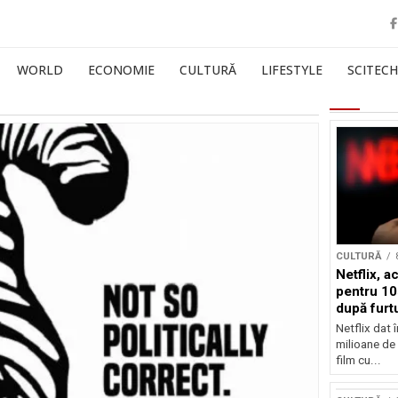
WORLD
ECONOMIE
CULTURĂ
LIFESTYLE
SCITECH
CULTURĂ
Netflix, a
pentru 10
după furtu
Nicolas 
Netflix dat 
milioane de 
film cu...