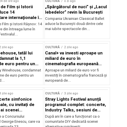
24 de ore ago
CULTURĂ
o zi ago
 de Film şi Istorii
„Spărgătorul de nuci” și „Lacul
duce 14
lebedelor” revin la București
re internaţionale în
Compania Ukrainian Classical Ballet
aduce la București două dintre cele
e Film şi Istorii Râşnov: 14
mai iubite spectacole din...
 din întreaga lume în
estivalul...
2 zile ago
CULTURĂ
2 zile ago
ehouse, tatăl lui
Canal+ va investi aproape un
amnat la 1,1
miliard de euro în
de euro pentru un
cinematografia europeană
rdut
până în 2032
my Winehouse, condamnat
Aproape un miliard de euro vor fi
ane de euro pentru un
investiți în cinematografia franceză și
d...
europeană de...
3 zile ago
CULTURĂ
3 zile ago
certe simfonice
Stray Lights Festival anunță
le, cu invitați de
programul complet: concerte,
 ai scenei
Industry Talks, sesiuni de
onale și ansambluri
audiție și noi opțiuni de
e a Concursului
După ani în care a funcționat ca o
le românești de
participare pentru public
l George Enescu, care va
comunitate DIY dedicată scenei
, în programul
perioada 23...
alternative românești,...