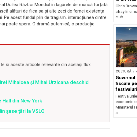
e-al Doilea Război Mondial în lagărele de muncă forțată.
Chris Brown
că alături de fiica sa și alte zeci de femei existența
afray în urma
club...
. Pe acest fundal plin de tragism, interacțiunea dintre
mai poate spera. O dramă puternică, o producție
 și aceste articole relevante din același flux
CULTURĂ
Guvernul 
drei Mihalcea și Mihai Urzicana deschid
fiscale pe
festivalur
Festivaluril
 Hall din New York
economic su
Ministerul F
din şase ţări la VSLO
a...