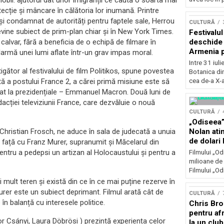
obil: ajutorul dat unor imigranții ce caută o soarta mai
Concursu
ecție și mâncare în călătoria lor inumană. Printre
t și condamnat de autorități pentru faptele sale, Herrou
CULTURĂ
devine subiect de prim-plan chiar și în New York Times.
Festivalu
deschide 
lvar, fără a beneficia de o echipă de filmare în
Armenia pr
larmă unei lumi aflate într-un grav impas moral.
patrimoniu
Intre 31 iul
august, l
gător al festivalului de film Politikos, spune povestea
Botanica di
Bucuresti
cea de-a X-a
tă a postului France 2, a cărei primă misiune este să
at la prezidențiale – Emmanuel Macron. Două luni de
acției televiziunii France, care dezvăluie o nouă
CULTURĂ
„Odiseea”
Nolan ati
ui Christian Frosch, ne aduce în sala de judecată a unuia
de dolari 
n față cu Franz Murer, supranumit și Măcelarul din
pentru a pedepsi un artizan al Holocaustului și pentru a
Filmului „Od
milioane de 
Filmului „Od
 mult teren și există din ce în ce mai puține rezerve în
urer este un subiect deprimant. Filmul arată cât de
CULTURĂ
în balanță cu interesele politice.
Chris Bro
pentru afr
or Csányi, Laura Döbrösi ) prezintă experiența celor
la un clu