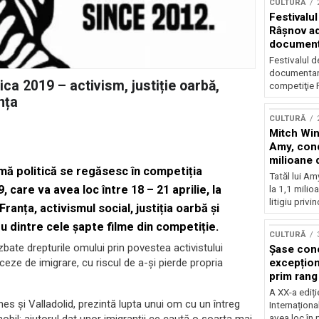
CULTURĂ
Festivalul
Râşnov a
documenta
premieră
Festivalul d
documentare
ica 2019 – activism, justiție oarbă,
competiţie F
nța
CULTURĂ
Mitch Win
Amy, cond
milioane 
emă politică se regăsesc în competiția
litigiu pie
Tatăl lui A
, care va avea loc între 18 – 21 aprilie, la
la 1,1 milio
litigiu privin
nța, activismul social, justiția oarbă și
u dintre cele șapte filme din competiție.
CULTURĂ
bate drepturile omului prin povestea activistului
Șase con
excepționa
ceze de imigrare, cu riscul de a-și pierde propria
prim rang
internați
A XX-a ediți
orchestra
s și Valladolid, prezintă lupta unui om cu un întreg
Internaționa
prestigiu
avea loc în 