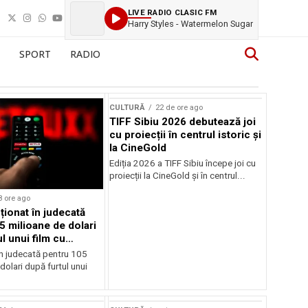
LIVE RADIO CLASIC FM
Harry Styles - Watermelon Sugar
SPORT
RADIO
CULTURĂ
22 de ore ago
TIFF Sibiu 2026 debutează joi
cu proiecții în centrul istoric și
la CineGold
Ediția 2026 a TIFF Sibiu începe joi cu
proiecții la CineGold și în centrul...
8 ore ago
cționat în judecată
5 milioane de dolari
l unui film cu
Cage
în judecată pentru 105
dolari după furtul unui