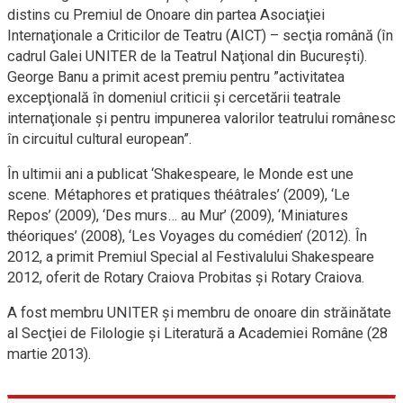
distins cu Premiul de Onoare din partea Asociaţiei
Internaţionale a Criticilor de Teatru (AICT) – secţia română (în
cadrul Galei UNITER de la Teatrul Naţional din Bucureşti).
George Banu a primit acest premiu pentru ”activitatea
excepţională în domeniul criticii şi cercetării teatrale
internaţionale şi pentru impunerea valorilor teatrului românesc
în circuitul cultural european”.
În ultimii ani a publicat ‘Shakespeare, le Monde est une
scene. Métaphores et pratiques théâtrales’ (2009), ‘Le
Repos’ (2009), ‘Des murs… au Mur’ (2009), ‘Miniatures
théoriques’ (2008), ‘Les Voyages du comédien’ (2012). În
2012, a primit Premiul Special al Festivalului Shakespeare
2012, oferit de Rotary Craiova Probitas şi Rotary Craiova.
A fost membru UNITER şi membru de onoare din străinătate
al Secţiei de Filologie şi Literatură a Academiei Române (28
martie 2013).