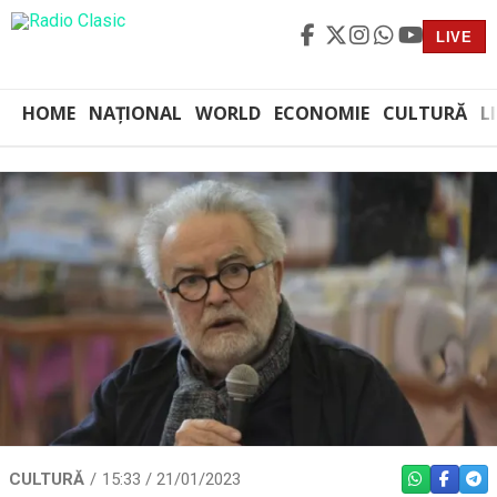
LIVE
HOME
NAȚIONAL
WORLD
ECONOMIE
CULTURĂ
L
CULTURĂ
15:33 / 21/01/2023
WHATSAPP
FACEBO
TEL