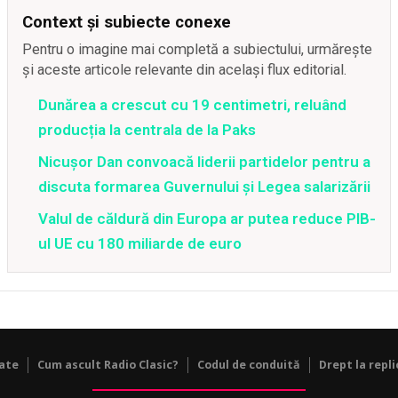
Context și subiecte conexe
Pentru o imagine mai completă a subiectului, urmărește
și aceste articole relevante din același flux editorial.
Dunărea a crescut cu 19 centimetri, reluând
producția la centrala de la Paks
Nicușor Dan convoacă liderii partidelor pentru a
discuta formarea Guvernului și Legea salarizării
Valul de căldură din Europa ar putea reduce PIB-
ul UE cu 180 miliarde de euro
tate
Cum ascult Radio Clasic?
Codul de conduită
Drept la repli