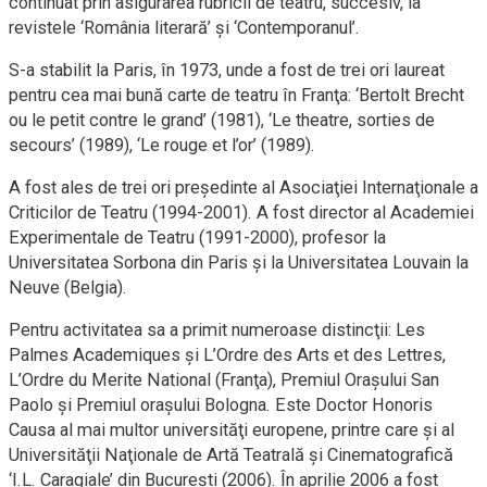
continuat prin asigurarea rubricii de teatru, succesiv, la
revistele ‘România literară’ şi ‘Contemporanul’.
S-a stabilit la Paris, în 1973, unde a fost de trei ori laureat
pentru cea mai bună carte de teatru în Franţa: ‘Bertolt Brecht
ou le petit contre le grand’ (1981), ‘Le theatre, sorties de
secours’ (1989), ‘Le rouge et l’or’ (1989).
A fost ales de trei ori preşedinte al Asociaţiei Internaţionale a
Criticilor de Teatru (1994-2001). A fost director al Academiei
Experimentale de Teatru (1991-2000), profesor la
Universitatea Sorbona din Paris şi la Universitatea Louvain la
Neuve (Belgia).
Pentru activitatea sa a primit numeroase distincţii: Les
Palmes Academiques şi L’Ordre des Arts et des Lettres,
L’Ordre du Merite National (Franţa), Premiul Oraşului San
Paolo şi Premiul oraşului Bologna. Este Doctor Honoris
Causa al mai multor universităţi europene, printre care şi al
Universităţii Naţionale de Artă Teatrală şi Cinematografică
‘I.L. Caragiale’ din Bucureşti (2006). În aprilie 2006 a fost