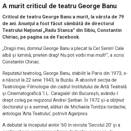
A murit criticul de teatru George Banu
Criticul de teatru George Banu a murit, la vârsta de 79
de ani. Anunţul a fost făcut sâmbătă de directorul
Teatrului Naţional „Radu Stanca” din Sibiu, Constantin
Chiriac, pe pagina sa de Facebook.
„Dragii mei, domnul George Banu a plecat la Cel Senin! Cale
albă şi lumină, prieten drag! Nu pot vorbi mai mult!”, a scris
Constantin Chiriac.
Reputatul teatrolog, George Banu, stabilit la Paris din 1973, s-
a născut la 22 iunie 1943, la Buzău. A absolvit secţia de
Teatrologie-Filmologie din cadrul Institutului de Artă Teatrală
şi Cinematografică ‘I.L. Caragiale’ din Bucureşti, avându-l
drept coleg pe regizorul Andrei Şerban. În 1972 şi-a obţinut
doctoratul şi a semnat, alături de Michaela Tonitza-Iordache,
antologia ‘Arta Teatrului’, potrivit Agerpres.
A debutat la începutul anilor ’60 în revista ‘Secolul 20’ şi a