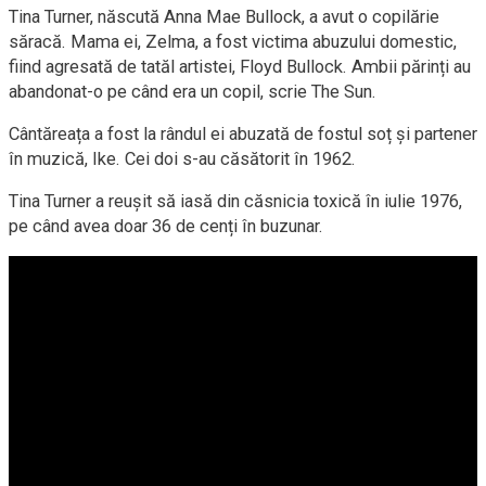
Tina Turner, născută Anna Mae Bullock, a avut o copilărie
săracă. Mama ei, Zelma, a fost victima abuzului domestic,
fiind agresată de tatăl artistei, Floyd Bullock. Ambii părinți au
abandonat-o pe când era un copil, scrie The Sun.
Cântăreața a fost la rândul ei abuzată de fostul soț și partener
în muzică, Ike. Cei doi s-au căsătorit în 1962.
Tina Turner a reușit să iasă din căsnicia toxică în iulie 1976,
pe când avea doar 36 de cenți în buzunar.