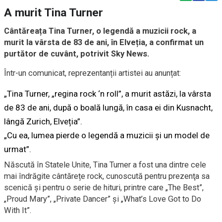
A murit Tina Turner
Cântăreața Tina Turner, o legendă a muzicii rock, a
murit la vârsta de 83 de ani, în Elveția, a confirmat un
purtător de cuvânt, potrivit Sky News.
Într-un comunicat, reprezentanții artistei au anunțat:
„Tina Turner, „regina rock ‘n roll”, a murit astăzi, la vârsta
de 83 de ani, după o boală lungă, în casa ei din Kusnacht,
lângă Zurich, Elveția”.
„Cu ea, lumea pierde o legendă a muzicii și un model de
urmat”.
Născută în Statele Unite, Tina Turner a fost una dintre cele
mai îndrăgite cântărețe rock, cunoscută pentru prezenţa sa
scenică și pentru o serie de hituri, printre care „The Best”,
„Proud Mary”, „Private Dancer” și „What’s Love Got to Do
With It”.