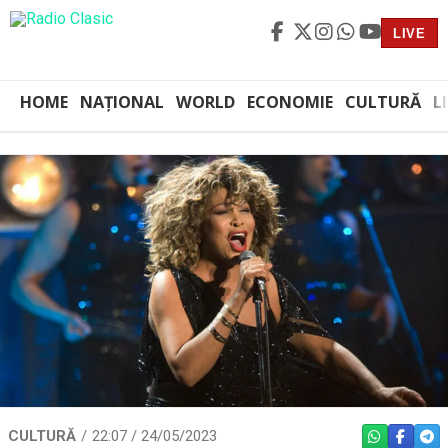
LIVE
HOME
NAȚIONAL
WORLD
ECONOMIE
CULTURĂ
L
CULTURĂ
22:07 / 24/05/2023
WHATSAPP
FACEBO
TEL