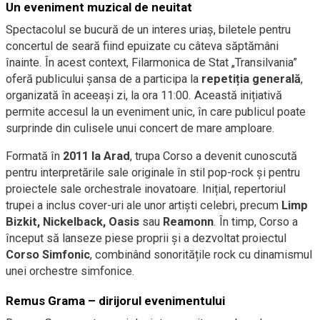
Un eveniment muzical de neuitat
Spectacolul se bucură de un interes uriaș, biletele pentru
concertul de seară fiind epuizate cu câteva săptămâni
înainte. În acest context, Filarmonica de Stat „Transilvania”
oferă publicului șansa de a participa la
repetiția generală
,
organizată în aceeași zi, la ora 11:00. Această inițiativă
permite accesul la un eveniment unic, în care publicul poate
surprinde din culisele unui concert de mare amploare.
Formată în
2011 la Arad
, trupa Corso a devenit cunoscută
pentru interpretările sale originale în stil pop-rock și pentru
proiectele sale orchestrale inovatoare. Inițial, repertoriul
trupei a inclus cover-uri ale unor artiști celebri, precum
Limp
Bizkit, Nickelback, Oasis
sau
Reamonn
. În timp, Corso a
început să lanseze piese proprii și a dezvoltat proiectul
Corso Simfonic
, combinând sonoritățile rock cu dinamismul
unei orchestre simfonice.
Remus Grama – dirijorul evenimentului