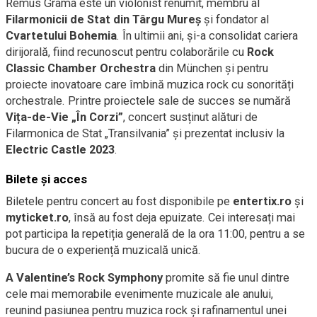
Remus Grama este un violonist renumit, membru al
Filarmonicii de Stat din Târgu Mureș
și fondator al
Cvartetului Bohemia
. În ultimii ani, și-a consolidat cariera
dirijorală, fiind recunoscut pentru colaborările cu
Rock
Classic Chamber Orchestra
din München și pentru
proiecte inovatoare care îmbină muzica rock cu sonorități
orchestrale. Printre proiectele sale de succes se numără
Vița-de-Vie „În Corzi”
, concert susținut alături de
Filarmonica de Stat „Transilvania” și prezentat inclusiv la
Electric Castle 2023
.
Bilete și acces
Biletele pentru concert au fost disponibile pe
entertix.ro
și
myticket.ro
, însă au fost deja epuizate. Cei interesați mai
pot participa la repetiția generală de la ora 11:00, pentru a se
bucura de o experiență muzicală unică.
A Valentine’s Rock Symphony
promite să fie unul dintre
cele mai memorabile evenimente muzicale ale anului,
reunind pasiunea pentru muzica rock și rafinamentul unei