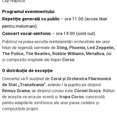
Cluj-Napoca.
Programul evenimentului
Repetiție generală cu public
– ora 11:00 (acces liber
pentru melomani)
Concert vocal-simfonic
– ora 19:00 (sold out)
Publicul va putea asculta reinterpretări orchestrale ale unor
hituri de legendă semnate de
Sting, Phoenix, Led Zeppelin,
The Police, The Beatles, Robbie Williams, Metallica
, dar
și compoziții originale ale trupei
Corso
.
O distribuție de excepție
Concertul va fi susținut de
Corul și Orchestra Filarmonicii
de Stat „Transilvania”
, avându-l la pupitru pe dirijorul
Remus Grama
, iar dirijorul corului este
Cornel Groza
. Alături
de aceștia va urca pe scenă și
trupa Corso
, cunoscută
pentru adaptările simfonice ale unor piese celebre și
compozițiile proprii.