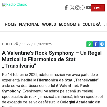
LIVE
HOME
NAȚIONAL
WORLD
ECONOMIE
CULTURĂ
L
CULTURĂ
11:22 / 10/02/2025
WHATSAPP
FACEBO
TEL
A Valentine’s Rock Symphony – Un Regal
Muzical la Filarmonica de Stat
„Transilvania”
Pe 14 februarie 2025, iubitorii muzicii vor avea parte de o
experiență inedită la
Filarmonica de Stat „Transilvania”
,
unde se va desfășura concertul
A Valentine’s Rock
Symphony
. Evenimentul va aduce pe scenă un melanj
spectaculos de rock și muzică simfonică, într-un spectacol
de excepție ce se va desfășura la
Colegiul Academic
din