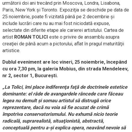
următorii doi ani trecând prin Moscova, Londra, Lisabona,
Paris, New York şi Toronto. Expoziţia se deschide pe data de
25 noiembrie, poate fi vizitată până pe 2 decembrie şi
include lucrări care nu au mai fost niciodată expuse,
selectate din diferite etape ale carierei artistului. Cartea de
artist
ROMAN TOLICI
este o privire de ansamblu asupra
creaţiei de până acum a pictorului, aflat în pragul maturităţii
artistice.
Dublul eveniment are loc vineri, 25 noiembrie, începând
cu ora 7,30 pm, la galeria Mobius, din strada Mendeleev,
nr 2, sector 1, Bucureşti.
„La Tolici, îmi place indiferenţa faţă de doctrinele estetice
dominante: el râde de avangardele râncede care făceau
legea nu demult şi somau artistul să distrugă orice
reprezentare, dacă nu voia să fie acuzat de crimă
împotriva conservatorismului. Nu exhumă nicio teorie
radicală, suprarealistă, situaţionistă, abstractă,
conceptuală pentru a-şi explica opera, neavând nevoie să