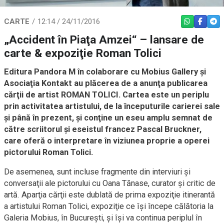
CARTE
12:14 / 24/11/2016
WHATSAPP
FACEBO
TEL
„Accident în Piaţa Amzei“ – lansare de
carte & expoziţie Roman Tolici
Editura Pandora M în colaborare cu Mobius Gallery şi
Asociaţia Kontakt au plăcerea de a anunţa publicarea
cărţii de artist ROMAN TOLICI. Cartea este un periplu
prin activitatea artistului, de la începuturile carierei sale
şi până în prezent, şi conţine un eseu amplu semnat de
către scriitorul şi eseistul francez Pascal Bruckner,
care oferă o interpretare în viziunea proprie a operei
pictorului Roman Tolici.
De asemenea, sunt incluse fragmente din interviuri şi
conversaţii ale pictorului cu Oana Tănase, curator şi critic de
artă. Aparţia cărţii este dublată de prima expoziţie itinerantă
a artistului Roman Tolici, expoziţie ce îşi începe călătoria la
Galeria Mobius, în Bucureşti, şi îşi va continua periplul în