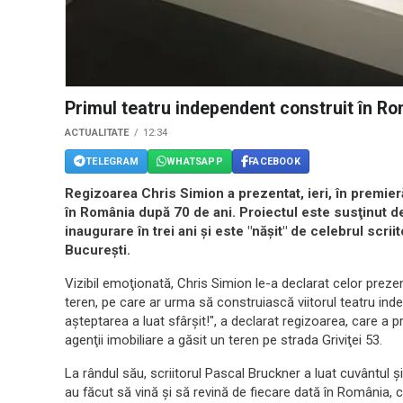
Primul teatru independent construit în Ro
ACTUALITATE
12:34
TELEGRAM
WHATSAPP
FACEBOOK
Regizoarea Chris Simion a prezentat, ieri, în premie
în România după 70 de ani. Proiectul este susţinut de
inaugurare în trei ani şi este "năşit" de celebrul scr
Bucureşti.
Vizibil emoţionată, Chris Simion le-a declarat celor prez
teren, pe care ar urma să construiască viitorul teatru ind
aşteptarea a luat sfârşit!", a declarat regizoarea, care a pr
agenţii imobiliare a găsit un teren pe strada Griviţei 53.
La rândul său, scriitorul Pascal Bruckner a luat cuvântul ş
au făcut să vină şi să revină de fiecare dată în România