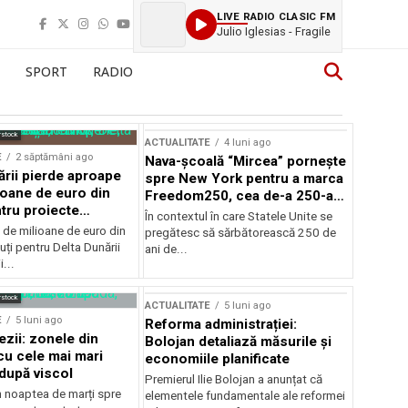
LIVE RADIO CLASIC FM
Julio Iglesias - Fragile
SPORT
RADIO
rstock
ACTUALITATE
4 luni ago
E
2 săptămâni ago
Nava-școală “Mircea” pornește
ării pierde aproape
spre New York pentru a marca
ioane de euro din
Freedom250, cea de-a 250-a
tru proiecte
aniversare a Statelor Unite
În contextul în care Statele Unite se
de milioane de euro din
pregătesc să sărbătorească 250 de
ți pentru Delta Dunării
ani de...
...
rstock
ACTUALITATE
5 luni ago
E
5 luni ago
Reforma administrației:
ezii: zonele din
Bolojan detaliază măsurile și
u cele mai mari
economiile planificate
după viscol
Premierul Ilie Bolojan a anunțat că
n noaptea de marți spre
elementele fundamentale ale reformei