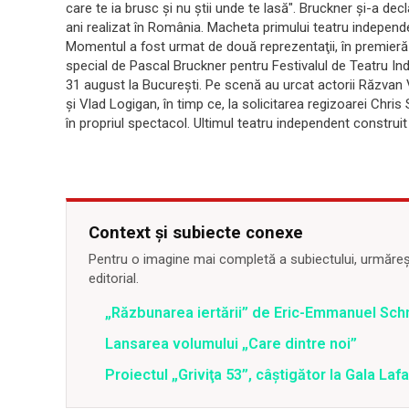
care te ia brusc şi nu ştii unde te lasă". Bruckner şi-a dec
ani realizat în România. Macheta primului teatru indepen
Momentul a fost urmat de două reprezentaţii, în premieră m
special de Pascal Bruckner pentru Festivalul de Teatru 
31 august la Bucureşti. Pe scenă au urcat actorii Răzvan
şi Vlad Logigan, în timp ce, la solicitarea regizoarei Chris
în propriul spectacol. Ultimul teatru independent construi
Context și subiecte conexe
Pentru o imagine mai completă a subiectului, urmărește
editorial.
„Răzbunarea iertării” de Eric-Emmanuel Sch
Lansarea volumului „Care dintre noi”
Proiectul „Griviţa 53”, câştigător la Gala La