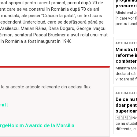
programul
larat sprijinul pentru acest proiect, primul după 70 de
procurori
dent care se va construi în România după 70 de ani
Ministerul Ju
ondială, ale piesei "Crăciun la palat", un text scris
în care vor f
Indepdendent Undercloud, care se desfăşoară până pe
pentru funcți
 Vasilescu, Marian Râlea, Dana Dogaru, George Ivaşcu
 Simion, scriitorul Pascal Bruckner a avut rolul unui mut
t în România a fost inaugurat în 1946.
ACTUALITAT
Ministrul
reforme î
combaterea
Ministra Med
declarat că
viitoare să 
 și aceste articole relevante din același flux
ACTUALITAT
De ce nu 
mitt
doar pentr
superioar
🇳🇴🇷🇴 No
ce nu studii
fargeHolcim Awards de la Marsilia
diferența, ci