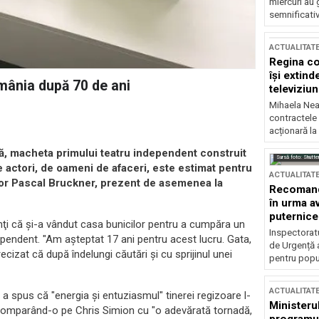
miercuri au 
semnificati
ACTUALITAT
Regina co
își extind
mânia după 70 de ani
televiziun
Mihaela Nea
contractele 
acționară la
ră, macheta primului teatru independent construit
Sursă foto: Shutte
 actori, de oameni de afaceri, este estimat pentru
ACTUALITAT
iitor Pascal Bruckner, prezent de asemenea la
Recomandă
în urma av
puternice
enţi că şi-a vândut casa bunicilor pentru a cumpăra un
Inspectoratu
ependent. "Am aşteptat 17 ani pentru acest lucru. Gata,
de Urgență 
ecizat că după îndelungi căutări şi cu sprijinul unei
pentru popula
ACTUALITAT
i a spus că "energia şi entuziasmul" tinerei regizoare l-
Ministerul
, comparând-o pe Chris Simion cu "o adevărată tornadă,