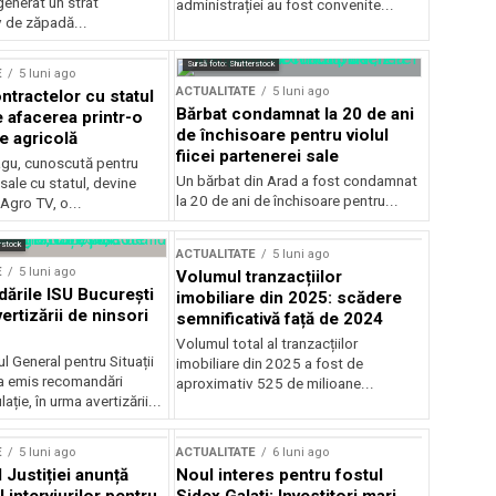
generat un strat
administrației au fost convenite...
v de zăpadă...
Sursă foto: Shutterstock
E
5 luni ago
ACTUALITATE
5 luni ago
ntractelor cu statul
Bărbat condamnat la 20 de ani
e afacerea printr-o
de închisoare pentru violul
e agricolă
fiicei partenerei sale
gu, cunoscută pentru
Un bărbat din Arad a fost condamnat
sale cu statul, devine
la 20 de ani de închisoare pentru...
 Agro TV, o...
rstock
ACTUALITATE
5 luni ago
E
5 luni ago
Volumul tranzacțiilor
rile ISU București
imobiliare din 2025: scădere
ertizării de ninsori
semnificativă față de 2024
Volumul total al tranzacțiilor
l General pentru Situații
imobiliare din 2025 a fost de
a emis recomandări
aproximativ 525 de milioane...
ție, în urma avertizării...
E
5 luni ago
ACTUALITATE
6 luni ago
 Justiției anunță
Noul interes pentru fostul