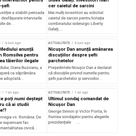
 interviurilor pentru
Sidex Galați: Investitori mari
-șefi
cer caietul de sarcini
stiției a stabilit perioada
Mai mulți investitori au solicitat
i desfășurate interviurile
caietul de sarcini pentru licitația
ile de...
combinatului siderurgic Liberty
Galați,...
E
6 luni ago
ACTUALITATE
6 luni ago
 Mediului anunță
Nicușor Dan anunță amânarea
n Romsilva pentru
discuțiilor despre șefii
 tăierilor ilegale
parchetelor
iului, Diana Buzoianu, a
Președintele Nicușor Dan a declarat
 speră ca săptămâna
că discuțiile privind numirile pentru
fie adoptată...
șefii parchetelor și serviciilor...
E
1 an ago
ACTUALITATE
1 an ago
te poți numi deștept
Ultimul sondaj comandat de
u că ai studii
Nicușor Dan
e!?
George Simion și Victor Ponta, în
fruntea sondajelor pentru alegerile
rvegia vs. România: De
prezidențiale ...
le superioare fac
 mentalitatea civică...