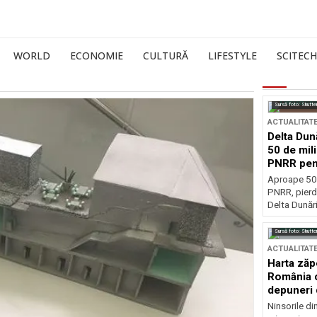
WORLD
ECONOMIE
CULTURĂ
LIFESTYLE
SCITECH
Sursă foto: Shutte
ACTUALITAT
Delta Dun
50 de mil
PNRR pen
esențiale
Aproape 50 
PNRR, pierdu
Delta Dunării
Sursă foto: Shutte
ACTUALITAT
Harta zăp
România c
depuneri 
Ninsorile di