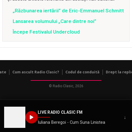
„Răzbunarea iertării” de Eric-Emmanuel Schmitt
Lansarea volumului „Care dintre noi”
Începe Festivalul Undercloud
tate
Cum ascult Radio Clasic?
Codul de conduită
Drept la repli
© Radio Clasic, 2026
LIVE RADIO CLASIC FM
↓
Iuliana Beregoi - Cum Suna Linistea