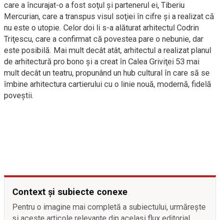
care a încurajat-o a fost soţul şi partenerul ei, Tiberiu
Mercurian, care a transpus visul soţiei în cifre şi a realizat că
nu este o utopie. Celor doi li s-a alăturat arhitectul Codrin
Triţescu, care a confirmat că povestea pare o nebunie, dar
este posibilă. Mai mult decât atât, arhitectul a realizat planul
de arhitectură pro bono şi a creat în Calea Griviţei 53 mai
mult decât un teatru, propunând un hub cultural în care să se
îmbine arhitectura cartierului cu o linie nouă, modernă, fidelă
poveştii.
Context și subiecte conexe
Pentru o imagine mai completă a subiectului, urmărește
și aceste articole relevante din același flux editorial.