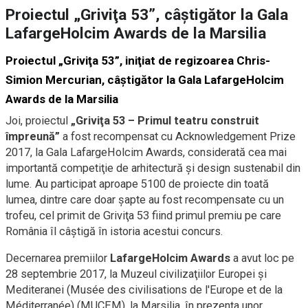
Proiectul „Griviţa 53”, câştigător la Gala
LafargeHolcim Awards de la Marsilia
Proiectul „Griviţa 53”, iniţiat de regizoarea Chris-
Simion Mercurian, câştigător la Gala LafargeHolcim
Awards de la Marsilia
Joi, proiectul
„Griviţa 53 – Primul teatru construit
împreună”
a fost recompensat cu Acknowledgement Prize
2017, la Gala LafargeHolcim Awards, considerată cea mai
importantă competiţie de arhitectură şi design sustenabil din
lume. Au participat aproape 5100 de proiecte din toată
lumea, dintre care doar şapte au fost recompensate cu un
trofeu, cel primit de Griviţa 53 fiind primul premiu pe care
România îl câştigă în istoria acestui concurs.
Decernarea premiilor
LafargeHolcim Awards
a avut loc pe
28 septembrie 2017, la Muzeul civilizaţiilor Europei şi
Mediteranei (Musée des civilisations de l'Europe et de la
Méditerranée) (MUCEM), la Marsilia, în prezenţa unor