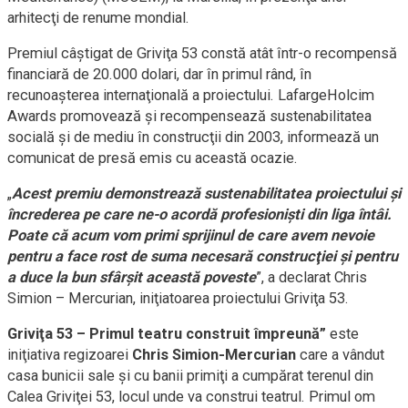
arhitecţi de renume mondial.
Premiul câştigat de Griviţa 53 constă atât într-o recompensă
financiară de 20.000 dolari, dar în primul rând, în
recunoaşterea internaţională a proiectului. LafargeHolcim
Awards promovează şi recompensează sustenabilitatea
socială şi de mediu în construcţii din 2003, informează un
comunicat de presă emis cu această ocazie.
„
Acest premiu demonstrează sustenabilitatea proiectului şi
încrederea pe care ne-o acordă profesionişti din liga întâi.
Poate că acum vom primi sprijinul de care avem nevoie
pentru a face rost de suma necesară construcţiei şi pentru
a duce la bun sfârşit această poveste
”, a declarat Chris
Simion – Mercurian, iniţiatoarea proiectului Griviţa 53.
Griviţa 53 – Primul teatru construit împreună”
este
iniţiativa regizoarei
Chris Simion-Mercurian
care a vândut
casa bunicii sale şi cu banii primiţi a cumpărat terenul din
Calea Griviţei 53, locul unde va construi teatrul. Primul om