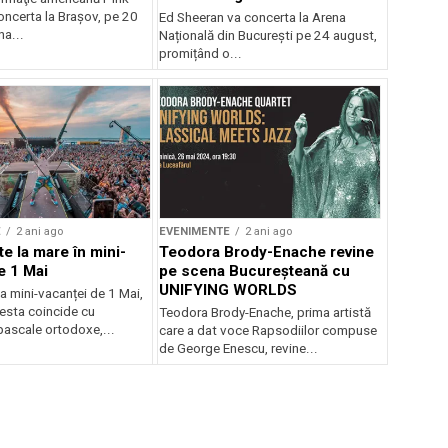
oncerta la Braşov, pe 20
Ed Sheeran va concerta la Arena
na...
Națională din București pe 24 august,
promițând o...
E
2 ani ago
EVENIMENTE
2 ani ago
e la mare în mini-
Teodora Brody-Enache revine
e 1 Mai
pe scena Bucureșteană cu
UNIFYING WORLDS
a mini-vacanței de 1 Mai,
cesta coincide cu
Teodora Brody-Enache, prima artistă
pascale ortodoxe,...
care a dat voce Rapsodiilor compuse
de George Enescu, revine...