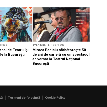
EVENIMENTE
Weekend c
Teatru la 
eveniment
ni ago
EVENIMENTE
3 ani ago
onal de Teatru își
Mircea Baniciu sărbătorește 50
le la București
de ani de carieră cu un spectacol
aniversar la Teatrul Național
București
că
Termeni de folosință
Cookie Policy