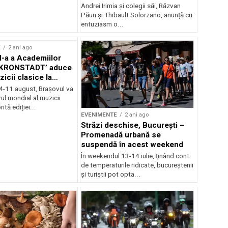
Andrei Irimia și colegii săi, Răzvan
Păun și Thibault Solorzano, anunță cu
entuziasm o...
E
2 ani ago
II-a a Academiilor
KRONSTADT’ aduce
zicii clasice la
 4-11 august, Brașovul va
ul mondial al muzicii
ită ediției...
EVENIMENTE
2 ani ago
Străzi deschise, București –
Promenadă urbană se
suspendă în acest weekend
În weekendul 13-14 iulie, ținând cont
de temperaturile ridicate, bucureștenii
și turiștii pot opta...