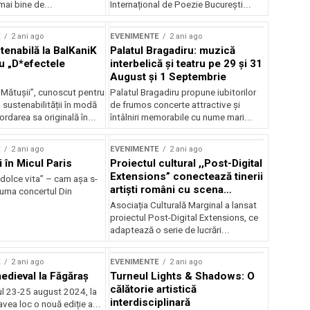
mai bine de...
Internațional de Poezie București...
E
2 ani ago
EVENIMENTE
2 ani ago
enabilă la BalKaniK
Palatul Bragadiru: muzică
cu „D*efectele
interbelică şi teatru pe 29 şi 31
August şi 1 Septembrie
 Mătușii”, cunoscut pentru
Palatul Bragadiru propune iubitorilor
sustenabilității în modă
de frumos concerte attractive şi
ordarea sa originală în...
întâlniri memorabile cu nume mari...
E
2 ani ago
EVENIMENTE
2 ani ago
i în Micul Paris
Proiectul cultural ,,Post-Digital
Extensions” conectează tinerii
dolce vita” – cam așa s-
artiști români cu scena
zuma concertul Din
internațională
Asociația Culturală Marginal a lansat
proiectul Post-Digital Extensions, ce
adaptează o serie de lucrări...
E
2 ani ago
EVENIMENTE
2 ani ago
medieval la Făgăraș
Turneul Lights & Shadows: O
călătorie artistică
l 23-25 august 2024, la
interdisciplinară
vea loc o nouă ediție a...