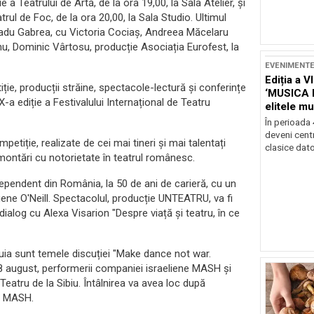
ie a Teatrului de Artă, de la ora 19,00, la Sala Atelier, și
trul de Foc, de la ora 20,00, la Sala Studio. Ultimul
Radu Gabrea, cu Victoria Cociaș, Andreea Măcelaru
u, Dominic Vârtosu, producție Asociația Eurofest, la
EVENIMENT
Ediția a V
ie, producții străine, spectacole-lectură și conferințe
‘MUSICA 
-a ediție a Festivalului Internațional de Teatru
elitele mu
Brașov
În perioada
deveni centr
etiție, realizate de cei mai tineri și mai talentați
clasice dator
, montări cu notorietate în teatrul românesc.
ndependent din România, la 50 de ani de carieră, cu un
ene O'Neill. Spectacolul, producție UNTEATRU, va fi
dialog cu Alexa Visarion "Despre viață și teatru, în ce
tuia sunt temele discuției "Make dance not war.
 28 august, performerii companiei israeliene MASH și
 Teatru de la Sibiu. Întâlnirea va avea loc după
a MASH.