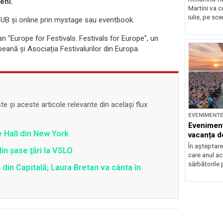
eni.
Martini va c
iulie, pe sce
ARCUB și online prin mystage sau eventbook.
"Europe for Festivals. Festivals for Europe", un
peană și Asociația Festivalurilor din Europa.
 și aceste articole relevante din același flux
EVENIMENT
Eveniment
 Hall din New York
vacanța d
În așteptare
din şase ţări la VSLO
care anul a
sărbătorile 
 din Capitală; Laura Bretan va cânta în