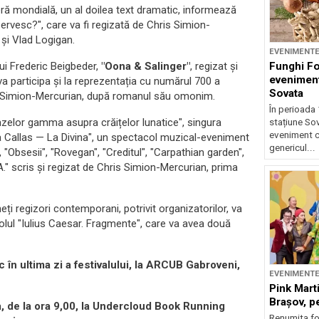
eră mondială, un al doilea text dramatic, informează
servesc?", care va fi regizată de Chris Simion-
 și Vlad Logigan.
EVENIMENT
Funghi F
ui Frederic Beigbeder,
"Oona & Salinger"
, regizat și
eveniment
a participa și la reprezentația cu numărul 700 a
Sovata
is Simion-Mercurian, după romanul său omonim.
În perioada 
azelor gamma asupra crăițelor lunatice", singura
stațiune So
eveniment c
Maria Callas — La Divina", un spectacol muzical-eveniment
genericul...
"Obsesii", "Rovegan", "Creditul", "Carpathian garden",
." scris și regizat de Chris Simion-Mercurian, prima
eți regizori contemporani, potrivit organizatorilor, va
olul "Iulius Caesar. Fragmente", care va avea două
 în ultima zi a festivalului, la ARCUB Gabroveni,
EVENIMENT
Pink Marti
Braşov, pe
a, de la ora 9,00, la Undercloud Book Running
Renumita fo