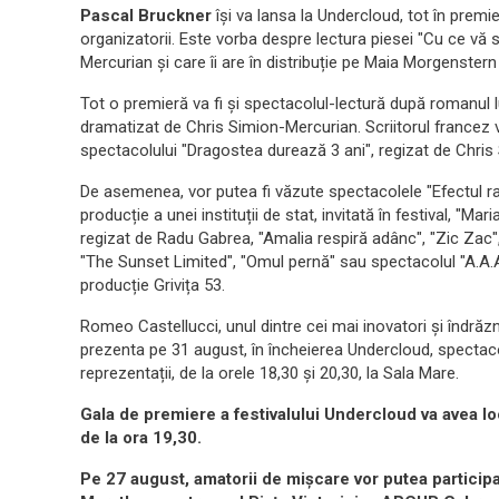
Pascal Bruckner
își va lansa la Undercloud, tot în premi
organizatorii. Este vorba despre lectura piesei "Cu ce vă 
Mercurian și care îi are în distribuție pe Maia Morgenstern
Tot o premieră va fi și spectacolul-lectură după romanul l
dramatizat de Chris Simion-Mercurian. Scriitorul francez v
spectacolului "Dragostea durează 3 ani", regizat de Chr
De asemenea, vor putea fi văzute spectacolele "Efectul r
producție a unei instituții de stat, invitată în festival, "
regizat de Radu Gabrea, "Amalia respiră adânc", "Zic Zac", 
"The Sunset Limited", "Omul pernă" sau spectacolul "A.A.A
producție Grivița 53.
Romeo Castellucci, unul dintre cei mai inovatori și îndrăzn
prezenta pe 31 august, în încheierea Undercloud, spectac
reprezentații, de la orele 18,30 și 20,30, la Sala Mare.
Gala de premiere a festivalului Undercloud va avea loc
de la ora 19,30.
Pe 27 august, amatorii de mișcare vor putea particip