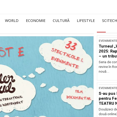
WORLD
ECONOMIE
CULTURĂ
LIFESTYLE
SCITECH
EVENIMENT
Turneul „
2025: Ra
– un tribu
și Occide
Seria de co
revine în R
nouă...
EVENIMENT
S-au pus 
pentru Fe
TEATRU 
Douăzeci de
două online