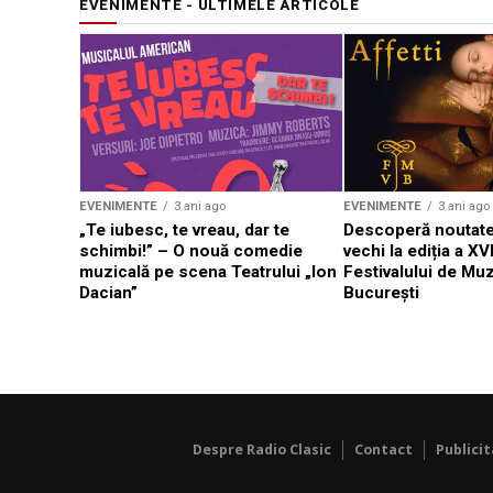
EVENIMENTE - ULTIMELE ARTICOLE
EVENIMENTE
3 ani ago
EVENIMENTE
3 ani ago
„Te iubesc, te vreau, dar te
Descoperă noutate
schimbi!” – O nouă comedie
vechi la ediția a XVI
muzicală pe scena Teatrului „Ion
Festivalului de Mu
Dacian”
București
Despre Radio Clasic
Contact
Publici