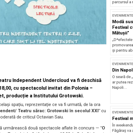
parcursul a 
EVENIMENT
Modă sust
Festival 
Mătușii”
„D*efectele
promovarea 
și pentru ab
EVENIMENT
Din Napol
O seară de „
 Teatru Independent Undercloud va fi deschisă
ar putea re
8,00, cu spectacolul invitat din Polonia –
Napoli...
et, producție a Institutului Grotowski.
celași spațiu, reprezentație ce va fi urmată, de la ora
endent/ Teatru sărac: Grotowski în secolul XXI"
cu
EVENIMENT
moderată de criticul Octavian Saiu.
Festival 
În weekendu
ia să urmărească două spectacole aflate în concurs —
"O
Făgăraș va a