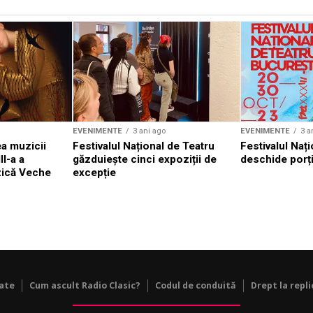
EVENIMENTE
3 ani ago
EVENIMENTE
3 a
a muzicii
Festivalul Național de Teatru
Festivalul Nați
II-a a
găzduiește cinci expoziții de
deschide porți
zică Veche
excepție
tate
Cum ascult Radio Clasic?
Codul de conduită
Drept la repli