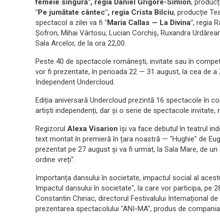
femeie singură", regia Daniel Grigore-Simion
, producț
"Pe jumătate cântec", regia Crista Bilciu
, producție Tea
spectacol a zilei va fi
"Maria Callas — La Divina"
, regia 
Șofron, Mihai Vârtosu, Lucian Corchiș, Ruxandra Urdărean
Sala Arcelor, de la ora 22,00.
Peste 40 de spectacole românești, invitate sau în competiț
vor fi prezentate, în perioada 22 — 31 august, la cea de a X
Independent Undercloud.
Ediția aniversară Undercloud prezintă 16 spectacole în comp
artiști independenți, dar și o serie de spectacole invitate
Regizorul
Alexa Visarion
își va face debutul în teatrul i
text montat în premieră în țara noastră — "Hughie" de Eug
prezentat pe 27 august și va fi urmat, la Sala Mare, de un 
ordine vreți".
Importanța dansului în societate, impactul social al aces
Impactul dansului în societate", la care vor participa, pe
Constantin Chiriac, directorul Festivalului Internațional de
prezentarea spectacolului "ANI-MA", produs de compani