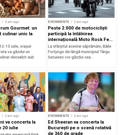
E
2 ani ago
EVENIMENTE
2 ani ago
orum Gourmet: un
Peste 2.000 de motocicliști
 culinar unic la
participă la întâlnirea
internațională Moto Rock Fest
la Băile Fortyogo
12-15 iulie, orașul-
La sfârșitul acestei săptămâni, Băile
vata va găzdui un
Fortyogo de lângă municipiul Târgu
ulinar deosebit sub
Secuiesc vor găzdui cea...
E
2 ani ago
EVENIMENTE
2 ani ago
ni va concerta la
Ed Sheeran va concerta la
 20 iulie
București pe o scenă rotativă
de 360 de grade
rmaţie americană Pink