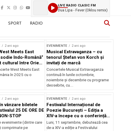
LIVE RADIO CLASIC FM
Dua Lipa - Fever (Oklou remix)
SPORT
RADIO
E
2 ani ago
EVENIMENTE
2 ani ago
West Meets East
Musical Extravaganza – cu
psodie Indo-Română”
tenorul Ștefan von Korch și
t cultural între Orient
invitați de marcă
nt
ncerte West Meets East
Concertele Musical Extravaganza
omânia în 2025 cu o
continuă în lunile octombrie,
noiembrie şi decembrie cu programe
deosebite, cu...
E
2 ani ago
EVENIMENTE
2 ani ago
în vânzare biletele
Festivalul Internațional de
stivalul 25 DE ORE DE
Poezie București – Ediția a
NON-STOP
XIV-a începe cu o conferință
despre limba română
 evenimente (dintre care
Luni, 11 septembrie, debutează cea
susținută de Marco Lucchesi
) comprimate pe
de-a XIV-a ediție a Festivalului