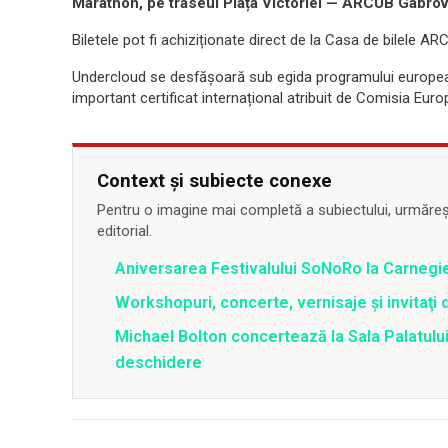
Marathon, pe traseul Piața Victoriei — ARCUB Gabrov
Biletele pot fi achiziționate direct de la Casa de bilele 
Undercloud se desfășoară sub egida programului european 
important certificat internațional atribuit de Comisia Euro
Context și subiecte conexe
Pentru o imagine mai completă a subiectului, urmărește
editorial.
Aniversarea Festivalului SoNoRo la Carnegie
Workshopuri, concerte, vernisaje şi invitaţi 
Michael Bolton concertează la Sala Palatului
deschidere