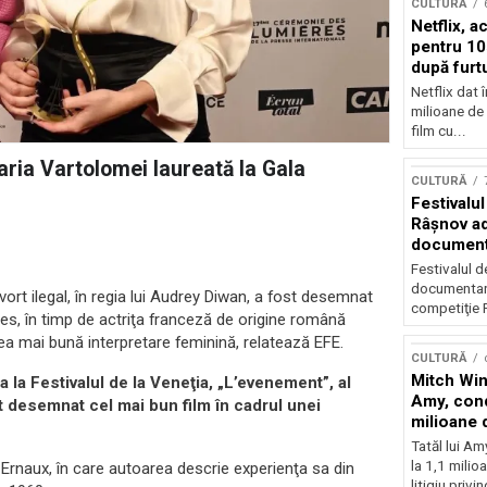
CULTURĂ
Netflix, a
pentru 10
după furtu
Nicolas 
Netflix dat 
milioane de 
film cu...
ria Vartolomei laureată la Gala
CULTURĂ
Festivalul
Râşnov a
documenta
premieră
Festivalul d
documentare
rt ilegal, în regia lui Audrey Diwan, a fost desemnat
competiţie F
res, în timp de actriţa franceză de origine română
a mai bună interpretare feminină, relatează EFE.
CULTURĂ
Mitch Win
a la Festivalul de la Veneţia, „L’evenement”, al
Amy, cond
t desemnat cel mai bun film în cadrul unei
milioane 
litigiu pie
Tatăl lui A
la 1,1 milio
e Ernaux, în care autoarea descrie experienţa sa din
litigiu privin