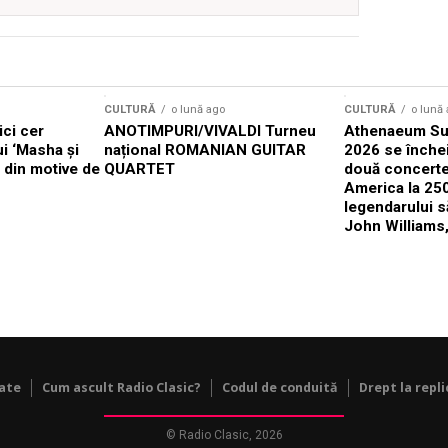
CULTURĂ
o lună ago
CULTURĂ
o lună
ici cer
ANOTIMPURI/VIVALDI Turneu
Athenaeum Su
ui ‘Masha și
național ROMANIAN GUITAR
2026 se înche
x din motive de
QUARTET
două concerte
America la 25
legendarului 
John Williams,
tate
Cum ascult Radio Clasic?
Codul de conduită
Drept la repli
© Radio Clasic, 2026