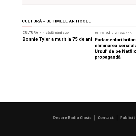
CULTURĂ - ULTIMELE ARTICOLE
CULTURĂ
4 săptămâni ago
CULTURĂ
o lună ago
Bonnie Tyler a murit la 75 de ani
Parlamentari britan
eliminarea serialul
Ursul’ de pe Netfli
propagandă
Despre Radio Clasic
Contact
Publici