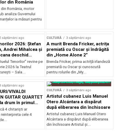
ilor din România
e din România, motor
b analiza Guvernului
inanțelor ia măsuri pentru
2 săptămâni ago
CULTURĂ
3 săptămâni ago
norilor 2026: Ștefan
A murit Brenda Fricker, actrița
, Andrei Mihalcea și
premiată cu Oscar și îndrăgită
icana deschid
din „Home Alone 2”
 Musical
uelul Tenorilor” revine pe
Brenda Fricker, prima actriță irlandeză
nza la TNB
ie 2026 la Teatrul
premiată cu Oscar și cunoscută
urești – Sala...
pentru rolurile din „My...
3 săptămâni ago
CULTURĂ
3 săptămâni ago
RI/VIVALDI
Artistul cubanez Luis Manuel
N GUITAR QUARTET
Otero Alcántara a dispărut
la drum în primul
după eliberarea din închisoare
țional
că 4 chitarişti ar
Artistul cubanez Luis Manuel Otero
 reinterpreta cele 4
Alcántara a dispărut după eliberarea
de...
din închisoare Artistul și...