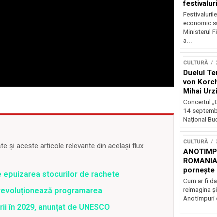
festivalur
Festivaluril
economic su
Ministerul F
a...
CULTURĂ
Duelul Te
von Korch
Mihai Urz
stagiunea
Concertul „D
Extravaga
14 septembr
Național Buc
CULTURĂ
 și aceste articole relevante din același flux
ANOTIMPU
ROMANIA
pornește 
e epuizarea stocurilor de rachete
turneu na
Cum ar fi da
reimagina şi
revoluționează programarea
Anotimpuri 
rii în 2029, anunțat de UNESCO