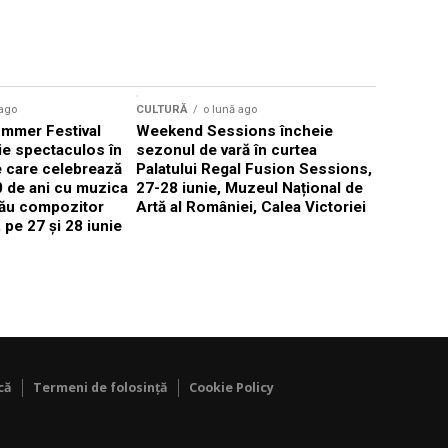
 ago
CULTURĂ
o lună ago
CULTURĂ
mmer Festival
Weekend Sessions încheie
Mastercla
ie spectaculos în
sezonul de vară în curtea
instrumen
 care celebrează
Palatului Regal Fusion Sessions,
studiul mu
0 de ani cu muzica
27-28 iunie, Muzeul Național de
instrument
său compozitor
Artă al României, Calea Victoriei
ani, cu ma
 pe 27 și 28 iunie
Măcelaru
că
Termeni de folosință
Cookie Policy