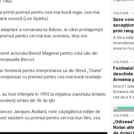
r 1960.
 a primit premiul pentru cea mai bună regie, cea mai
CULTURĂ
ană sonoră (Les Sparks).
Șase con
excepționa
o adaptare a romanului lui Balzac, ai cărei protagonişti
prim rang
premiul pentru cel mai bun scenariu, deşi era
internați
A XX-a ediți
orchestra
Internaționa
prestigiu
avea loc în 
venit actorului Benoit Magimel pentru rolul său din
Concursu
Emmanuelle Bercot.
CULTURĂ
Festivalu
feminină pentru interpretarea sa din filmul „Titane”
deschide 
ecompensat cu premiul pentru cea mai bună revelaţie
Armenia pr
patrimoniu
Intre 31 iul
august, l
Botanica di
u fost înfiinţate în 1995 la iniţiativa ziaristului britanic
Bucuresti
cea de-a X-a
ndenţi străini din 36 de ţări.
francez Jacques Audiard, este câştigătorul ediţiei de
CULTURĂ
est western cu premiul pentru cel mai bun film, cea
„Odiseea”
Nolan ati
de dolari 