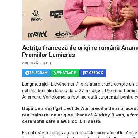
Actriţa franceză de origine română Anama
Premiilor Lumieres
CULTURĂ
08:51
TELEGRAM
WHATSAPP
FACEBOOK
Lungmetrajul „L’événement”, o relatare crudă despre un avo
cel mai bun film la cea de-a 27-a ediţie a Premiilor Lumié
Anamaria Vartolomei, a fost laureată cu premiul pentru ce
După ce a câştigat Leul de Aur la ediţia de anul acest
realizatoarei de origine libaneză Audrey Diwan, a fos
ceremonii care a avut loc luni seară.
Filmul este o ecranizare a romanului biografic al lui Anni