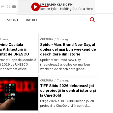
LIVE RADIO CLASIC FM
Bonnie Tyler - Holding Out for a Hero
SPORT
RADIO
2 ore ago
CULTURĂ
3 zile ago
vine Capitala
Spider-Man: Brand New Day, al
 Arhitecturii în
doilea cel mai bun weekend de
unțat de UNESCO
deschidere din istorie
semnat Capitala Mondială
Spider-Man: Brand New Day
rii 2029 de UNESCO
înregistrează al doilea cel mai bun
st desemnat oficial...
weekend de deschidere global...
CULTURĂ
7 zile ago
TIFF Sibiu 2026 debutează joi
cu proiecții în centrul istoric și
la CineGold
Ediția 2026 a TIFF Sibiu începe joi cu
proiecții la CineGold și în centrul...