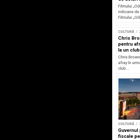
Filmului „Od
milioane de 
Filmului „Od
CULTURĂ
Chris Bro
pentru afr
la un clu
Chris Brown
afray în urma
club...
CULTURĂ
Guvernul 
fiscale pe