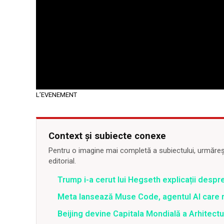
L’EVENEMENT
Context și subiecte conexe
Pentru o imagine mai completă a subiectului, urmărește
editorial.
Trump i-a cerut lui Hegseth explicații despr
Meta lansează Muse Code, agentul AI care 
Beijing devine Capitala Mondială a Arhitectu