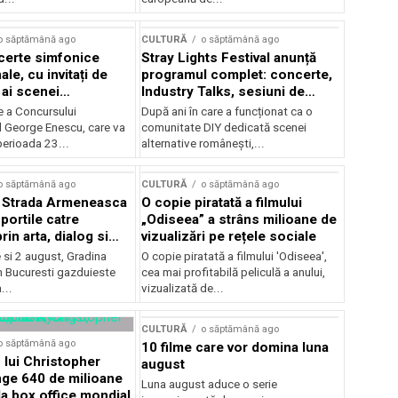
o săptămână ago
CULTURĂ
o săptămână ago
certe simfonice
Stray Lights Festival anunță
le, cu invitați de
programul complet: concerte,
 ai scenei
Industry Talks, sesiuni de
onale și ansambluri
audiție și noi opțiuni de
e a Concursului
După ani în care a funcționat ca o
le românești de
participare pentru public
l George Enescu, care va
comunitate DIY dedicată scenei
, în programul
perioada 23...
alternative românești,...
lui Enescu 2026
o săptămână ago
CULTURĂ
o săptămână ago
l Strada Armeneasca
O copie piratată a filmului
portile catre
„Odiseea” a strâns milioane de
in arta, dialog si
vizualizări pe rețele sociale
, intre 31 iulie si 2
ie si 2 august, Gradina
O copie piratată a filmului 'Odiseea',
a Gradina Botanica din
n Bucuresti gazduieste
cea mai profitabilă peliculă a anului,
...
vizualizată de...
CULTURĂ
o săptămână ago
o săptămână ago
10 filme care vor domina luna
 lui Christopher
august
nge 640 de milioane
Luna august aduce o serie
la box office mondial