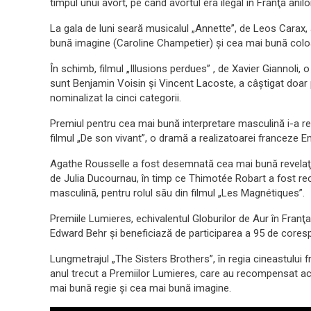
timpul unui avort, pe când avortul era ilegal în Franţa anilo
La gala de luni seară musicalul „Annette”, de Leos Carax,
bună imagine (Caroline Champetier) şi cea mai bună colo
În schimb, filmul „Illusions perdues” , de Xavier Giannoli, 
sunt Benjamin Voisin şi Vincent Lacoste, a câştigat doar 
nominalizat la cinci categorii.
Premiul pentru cea mai bună interpretare masculină i-a re
filmul „De son vivant”, o dramă a realizatoarei franceze 
Agathe Rousselle a fost desemnată cea mai bună revelaţie 
de Julia Ducournau, în timp ce Thimotée Robart a fost r
masculină, pentru rolul său din filmul „Les Magnétiques”.
Premiile Lumieres, echivalentul Globurilor de Aur în Franţa, a
Edward Behr şi beneficiază de participarea a 95 de corespo
Lungmetrajul „The Sisters Brothers”, în regia cineastului 
anul trecut a Premiilor Lumieres, care au recompensat ac
mai bună regie şi cea mai bună imagine.