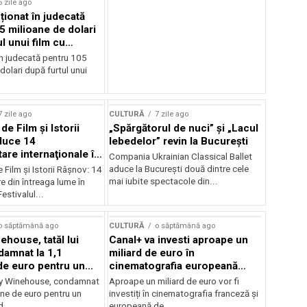
6 zile ago
cționat în judecată
5 milioane de dolari
l unui film cu
Cage
în judecată pentru 105
dolari după furtul unui
7 zile ago
CULTURĂ
7 zile ago
 de Film şi Istorii
„Spărgătorul de nuci” și „Lacul
duce 14
lebedelor” revin la București
re internaţionale în
Compania Ukrainian Classical Ballet
aduce la București două dintre cele
e Film şi Istorii Râşnov: 14
mai iubite spectacole din...
 din întreaga lume în
estivalul...
o săptămână ago
CULTURĂ
o săptămână ago
ehouse, tatăl lui
Canal+ va investi aproape un
amnat la 1,1
miliard de euro în
de euro pentru un
cinematografia europeană
rdut
până în 2032
my Winehouse, condamnat
Aproape un miliard de euro vor fi
ane de euro pentru un
investiți în cinematografia franceză și
d...
europeană de...