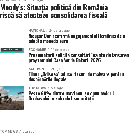
ECONOMIE
23 de ore ago
Moody’s: Situația politică din România
riscă să afecteze consolidarea fiscală
NAȚIONAL
24 de ore ago
Nicușor Dan reafirmă angajamentul României de a
adopta moneda euro
Sursă foto: Shutterstock
ECONOMIE
24 de ore ago
Sursă foto: Shutterstock
Prosumatorii solicită consultări înainte de lansarea
programului Casa Verde Baterii 2026
SCI TECH
o zi ago
Filmul „Odiseea” aduce riscuri de malware pentru
descărcările ilegale
TOP NEWS
o zi ago
Peste 60% dintre ucraineni se opun cedării
Donbasului în schimbul securității
Sursă foto: Shutterstock
Sursă foto: Shutterstock
TOP NEWS
o zi ago