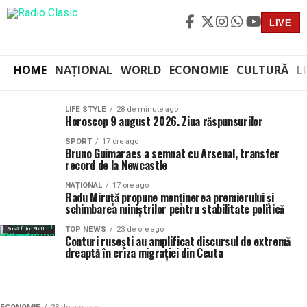
LIVE
HOME
NAȚIONAL
WORLD
ECONOMIE
CULTURĂ
L
LIFE STYLE
28 de minute ago
Horoscop 9 august 2026. Ziua răspunsurilor
SPORT
17 ore ago
Bruno Guimaraes a semnat cu Arsenal, transfer
record de la Newcastle
NAȚIONAL
17 ore ago
Radu Miruță propune menținerea premierului și
schimbarea miniștrilor pentru stabilitate politică
Sursă foto: Shutterstock
TOP NEWS
23 de ore ago
Sursă foto: Shutterstock
Conturi rusești au amplificat discursul de extremă
dreaptă în criza migrației din Ceuta
Sursă foto: Shutterstock
Sursă foto: Shutterstock