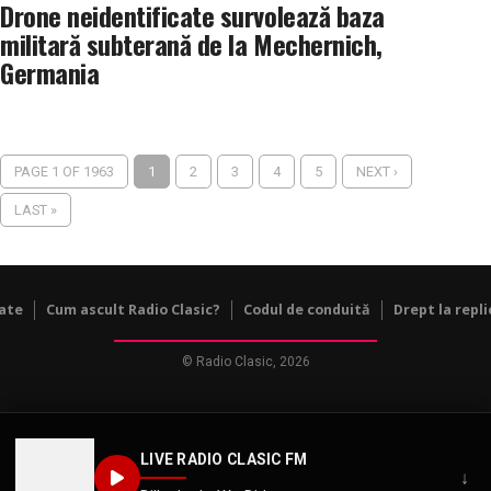
Drone neidentificate survolează baza
militară subterană de la Mechernich,
Germania
PAGE 1 OF 1963
1
2
3
4
5
NEXT ›
LAST »
tate
Cum ascult Radio Clasic?
Codul de conduită
Drept la repli
© Radio Clasic, 2026
LIVE RADIO CLASIC FM
↓