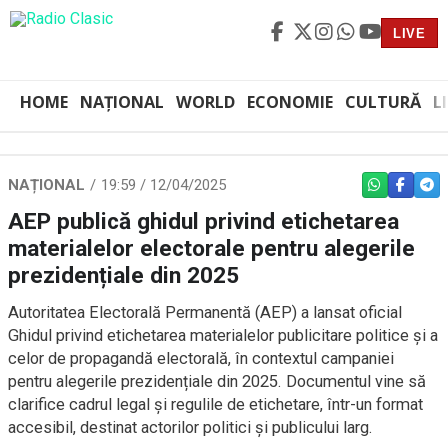
LIVE
HOME
NAȚIONAL
WORLD
ECONOMIE
CULTURĂ
L
NAȚIONAL
19:59 / 12/04/2025
WHATSAPP
FACEBO
TEL
AEP publică ghidul privind etichetarea
materialelor electorale pentru alegerile
prezidențiale din 2025
Autoritatea Electorală Permanentă (AEP) a lansat oficial
Ghidul privind etichetarea materialelor publicitare politice și a
celor de propagandă electorală, în contextul campaniei
pentru alegerile prezidențiale din 2025. Documentul vine să
clarifice cadrul legal și regulile de etichetare, într-un format
accesibil, destinat actorilor politici și publicului larg.