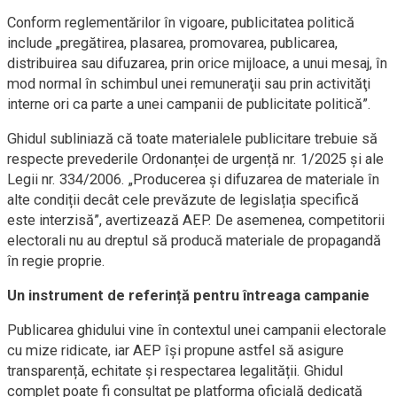
Conform reglementărilor în vigoare, publicitatea politică
include „pregătirea, plasarea, promovarea, publicarea,
distribuirea sau difuzarea, prin orice mijloace, a unui mesaj, în
mod normal în schimbul unei remuneraţii sau prin activităţi
interne ori ca parte a unei campanii de publicitate politică”.
Ghidul subliniază că toate materialele publicitare trebuie să
respecte prevederile Ordonanței de urgență nr. 1/2025 și ale
Legii nr. 334/2006. „Producerea și difuzarea de materiale în
alte condiții decât cele prevăzute de legislația specifică
este interzisă”, avertizează AEP. De asemenea, competitorii
electorali nu au dreptul să producă materiale de propagandă
în regie proprie.
Un instrument de referință pentru întreaga campanie
Publicarea ghidului vine în contextul unei campanii electorale
cu mize ridicate, iar AEP își propune astfel să asigure
transparență, echitate și respectarea legalității. Ghidul
complet poate fi consultat pe platforma oficială dedicată