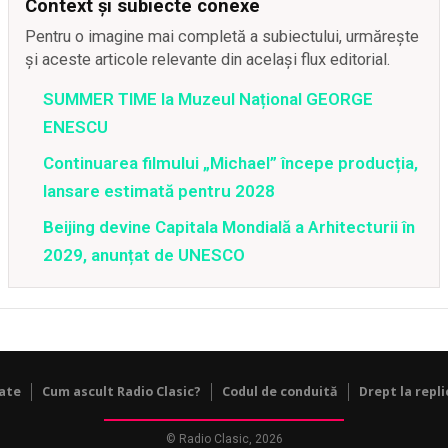
Context și subiecte conexe
Pentru o imagine mai completă a subiectului, urmărește
și aceste articole relevante din același flux editorial.
SUMMER TIME la Muzeul Național GEORGE
ENESCU
Continuarea filmului „Michael” începe producția,
lansare estimată pentru 2028
Beijing devine Capitala Mondială a Arhitecturii în
2029, anunțat de UNESCO
tate
Cum ascult Radio Clasic?
Codul de conduită
Drept la repli
© Radio Clasic, 2026