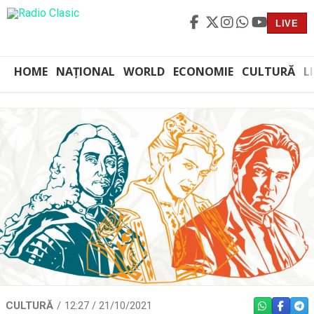
LIVE
HOME
NAȚIONAL
WORLD
ECONOMIE
CULTURĂ
L
CULTURĂ
12:27 / 21/10/2021
WHATSAPP
FACEBO
TEL