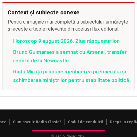
Context și subiecte conexe
Pentru o imagine mai completă a subiectului, urmărește
și aceste articole relevante din același flux editorial.
Horoscop 9 august 2026. Ziua răspunsurilor
Bruno Guimaraes a semnat cu Arsenal, transfer
record de la Newcastle
Radu Miruță propune menținerea premierului și
schimbarea miniștrilor pentru stabilitate politică
tate
Cum ascult Radio Clasic?
Codul de conduită
Drept la repli
© Radio Clasic, 2026