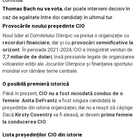
continua.
Thomas Bach nu va vota
, dar poate interveni decisiv în
caz de egalitate între doi candidați în ultimul tur.
Provocările noului președinte CIO
Noul lider al Comitetului Olimpic va prelua o organizație cu
recorduri financiare
, dar și cu
provocări semnificative la
orizont
. În perioada 2021-2024, CIO a înregistrat venituri de
7,7 miliarde de dolari
, însă presiunile legate de organizarea
viitoarelor ediții ale Jocurilor Olimpice și finanțarea sportului
mondial vor rămâne teme centrale.
O posibilă premieră istorică
Până în prezent,
CIO nu a fost niciodată condus de o
femeie
.
Anita DeFrantz
a fost singura candidată la
președinție din istoria organizației, dar nu a reușit să câștige.
Dacă
Kirsty Coventry
va fi aleasă, ar deveni
prima femeie
la conducerea CIO
.
Lista președinților CIO din istorie