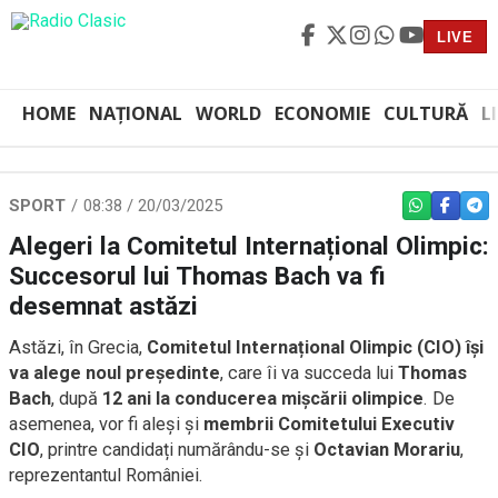
LIVE
HOME
NAȚIONAL
WORLD
ECONOMIE
CULTURĂ
L
SPORT
08:38 / 20/03/2025
WHATSAPP
FACEBO
TEL
Alegeri la Comitetul Internațional Olimpic:
Succesorul lui Thomas Bach va fi
desemnat astăzi
Astăzi, în Grecia,
Comitetul Internațional Olimpic (CIO) își
va alege noul președinte
, care îi va succeda lui
Thomas
Bach
, după
12 ani la conducerea mișcării olimpice
. De
asemenea, vor fi aleși și
membrii Comitetului Executiv
CIO
, printre candidați numărându-se și
Octavian Morariu
,
reprezentantul României.