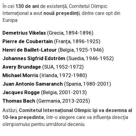
În cei
130 de ani
de existență, Comitetul Olimpic
Internațional a avut
nouă președinți
, dintre care opt din
Europa:
Demetrius Vikelas
(Grecia, 1894-1896)
Pierre de Coubertain
(Franța, 1896-1925)
Henri de Baillet-Latour
(Belgia, 1925-1946)
Johannes Sigfrid Edström
(Suedia, 1946-1952)
Avery Brundage
(SUA, 1952-1972)
Michael Morris
(Irlanda, 1972-1980)
Juan Antonio Samaranch
(Spania, 1980-2001)
Jacques Rogge
(Belgia, 2001-2013)
Thomas Bach
(Germania, 2013-2025)
Astăzi,
Comitetul Internațional Olimpic își va desemna al
10-lea președinte
, într-o alegere care va influența direcția
olimpismului pentru următorul deceniu.