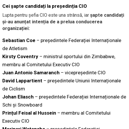
Cei șapte candidați la președinția CIO
Lupta pentru șefia CIO este una strânsă, iar
șapte candidați
și-au anunțat intenția de a prelua conducerea
organizației:
Sebastian Coe
– președintele Federației Internaționale
de Atletism
Kirsty Coventry
– ministrul sportului din Zimbabwe,
membru al Comitetului Executiv CIO
Juan Antonio Samaranch
– vicepreședinte CIO
David Lappartient
– președintele Uniunii Internaționale
de Ciclism
Johan Eliasch
– președintele Federației Internaționale de
Schi și Snowboard
Prințul Feisal al Hussein
– membru al Comitetului
Executiv CIO