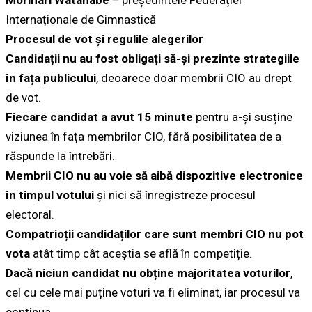
Morinari Watanabe
– președintele Federației
Internaționale de Gimnastică
Procesul de vot și regulile alegerilor
Candidații nu au fost obligați să-și prezinte strategiile
în fața publicului
, deoarece doar membrii CIO au drept
de vot.
Fiecare candidat a avut 15 minute
pentru a-și susține
viziunea în fața membrilor CIO, fără posibilitatea de a
răspunde la întrebări.
Membrii CIO nu au voie să aibă dispozitive electronice
în timpul votului
și nici să înregistreze procesul
electoral.
Compatrioții candidaților care sunt membri CIO nu pot
vota
atât timp cât aceștia se află în competiție.
Dacă niciun candidat nu obține majoritatea voturilor
,
cel cu cele mai puține voturi va fi eliminat, iar procesul va