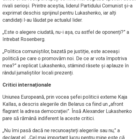
rivali serioși. Printre aceștia, liderul Partidului Comunist și-a
exprimat deschis sprijinul pentru Lukashenko, iar alți
candidați l-au lăudat pe actualul lider.
„Este o alegere ciudată, nu-i așa, cu astfel de oponenți?” a
întrebat Rosenberg.
„Politica comuniștilor, bazată pe justiție, este aceeași
politică pe care o promovăm noi. De ce ar vota împotriva
mea?” a replicat Lukashenko, stârnind râsete și aplauze în
rândul jurnaliștilor locali prezenți.
Critici internaționale
Uniunea Europeană, prin vocea șefei politicii externe Kaja
Kallas, a descris alegerile din Belarus ca fiind un „afront
flagrant la adresa democrației”. Însă Alexander Lukashenko
pare să rămână indiferent la aceste critici.
„Nu îmi pasă dacă ne recunoașteți alegerile sau nu,” a
declarat el. „Cel mai important lucru pentru mine este că