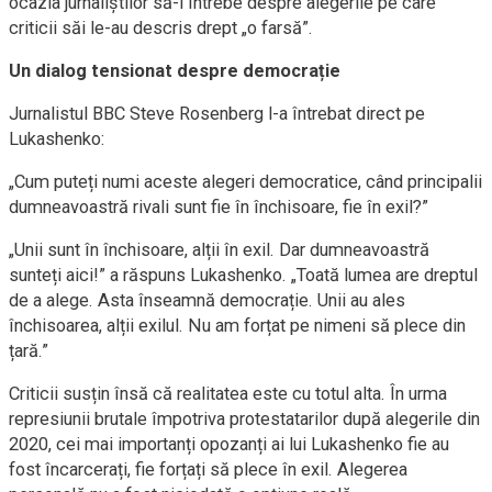
ocazia jurnaliștilor să-l întrebe despre alegerile pe care
criticii săi le-au descris drept „o farsă”.
Un dialog tensionat despre democrație
Jurnalistul BBC Steve Rosenberg l-a întrebat direct pe
Lukashenko:
„Cum puteți numi aceste alegeri democratice, când principalii
dumneavoastră rivali sunt fie în închisoare, fie în exil?”
„Unii sunt în închisoare, alții în exil. Dar dumneavoastră
sunteți aici!” a răspuns Lukashenko. „Toată lumea are dreptul
de a alege. Asta înseamnă democrație. Unii au ales
închisoarea, alții exilul. Nu am forțat pe nimeni să plece din
țară.”
Criticii susțin însă că realitatea este cu totul alta. În urma
represiunii brutale împotriva protestatarilor după alegerile din
2020, cei mai importanți opozanți ai lui Lukashenko fie au
fost încarcerați, fie forțați să plece în exil. Alegerea