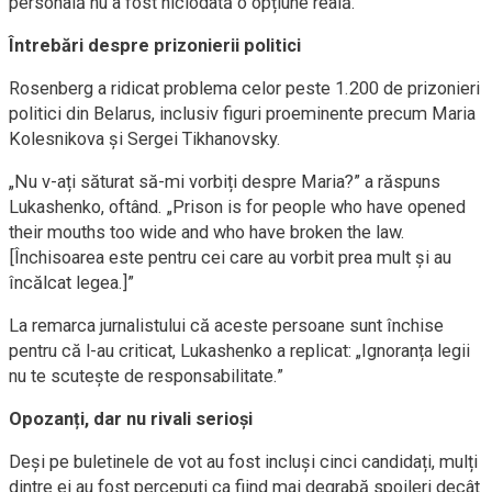
personală nu a fost niciodată o opțiune reală.
Întrebări despre prizonierii politici
Rosenberg a ridicat problema celor peste 1.200 de prizonieri
politici din Belarus, inclusiv figuri proeminente precum Maria
Kolesnikova și Sergei Tikhanovsky.
„Nu v-ați săturat să-mi vorbiți despre Maria?” a răspuns
Lukashenko, oftând. „Prison is for people who have opened
their mouths too wide and who have broken the law.
[Închisoarea este pentru cei care au vorbit prea mult și au
încălcat legea.]”
La remarca jurnalistului că aceste persoane sunt închise
pentru că l-au criticat, Lukashenko a replicat: „Ignoranța legii
nu te scutește de responsabilitate.”
Opozanți, dar nu rivali serioși
Deși pe buletinele de vot au fost incluși cinci candidați, mulți
dintre ei au fost percepuți ca fiind mai degrabă spoileri decât