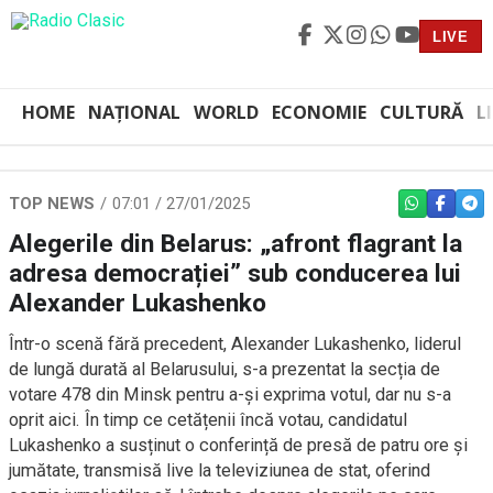
LIVE
HOME
NAȚIONAL
WORLD
ECONOMIE
CULTURĂ
L
TOP NEWS
07:01 / 27/01/2025
WHATSAPP
FACEBO
TEL
Alegerile din Belarus: „afront flagrant la
adresa democrației” sub conducerea lui
Alexander Lukashenko
Într-o scenă fără precedent, Alexander Lukashenko, liderul
de lungă durată al Belarusului, s-a prezentat la secția de
votare 478 din Minsk pentru a-și exprima votul, dar nu s-a
oprit aici. În timp ce cetățenii încă votau, candidatul
Lukashenko a susținut o conferință de presă de patru ore și
jumătate, transmisă live la televiziunea de stat, oferind