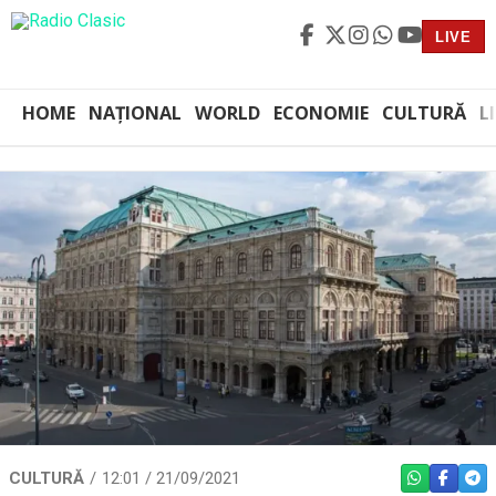
LIVE
HOME
NAȚIONAL
WORLD
ECONOMIE
CULTURĂ
L
CULTURĂ
12:01 / 21/09/2021
WHATSAPP
FACEBO
TEL