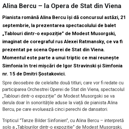
Alina Bercu – la Opera de Stat din Viena
Pianista română Alina Bercu își dă concursul astăzi, 21
septembrie, la prezentarea spectacolului de balet
„Tablouri dintr-o expoziție” de Modest Musorgski,
imaginat de coregraful rus Alexei Ratmansky, ce va fi
prezentat pe scena Operei de Stat din Viena.
Momentul este parte a unui triptic ce mai reunește
Simfonia în trei mișcări de Igor Stravinski și Simfonia
nr. 15 de Dmitri Șostakovici.
Spre deosebire de celelalte două titluri, care vor fi redate cu
participarea Orchestrei Operei de Stat din Viena, spectacolul
„Tablouri dintr-o expoziție” de Modest Musorgski se va
derula doar în sonoritățile aduse la viață de pianista Alina
Bercu, pe care evoluează cinci perechi de dansatori.
Tripticul ”Tanze Bilder Sinfonien”, cu Alina Bercu – interpretă
solo a „Tablourilor dintr-o expoziție” de Modest Musorgski,