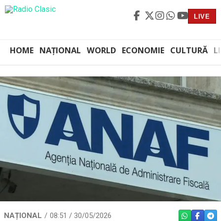
LIVE
HOME
NAȚIONAL
WORLD
ECONOMIE
CULTURĂ
L
NAȚIONAL
08:51 / 30/05/2026
WHATSAPP
FACEBO
TEL