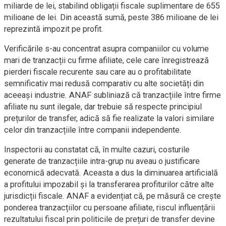
miliarde de lei, stabilind obligații fiscale suplimentare de 655
milioane de lei. Din această sumă, peste 386 milioane de lei
reprezintă impozit pe profit.
Verificările s-au concentrat asupra companiilor cu volume
mari de tranzacții cu firme afiliate, cele care înregistrează
pierderi fiscale recurente sau care au o profitabilitate
semnificativ mai redusă comparativ cu alte societăți din
aceeași industrie. ANAF subliniază că tranzacțiile între firme
afiliate nu sunt ilegale, dar trebuie să respecte principiul
prețurilor de transfer, adică să fie realizate la valori similare
celor din tranzacțiile între companii independente.
Inspectorii au constatat că, în multe cazuri, costurile
generate de tranzacțiile intra-grup nu aveau o justificare
economică adecvată. Aceasta a dus la diminuarea artificială
a profitului impozabil și la transferarea profiturilor către alte
jurisdicții fiscale. ANAF a evidențiat că, pe măsură ce crește
ponderea tranzacțiilor cu persoane afiliate, riscul influențării
rezultatului fiscal prin politicile de prețuri de transfer devine