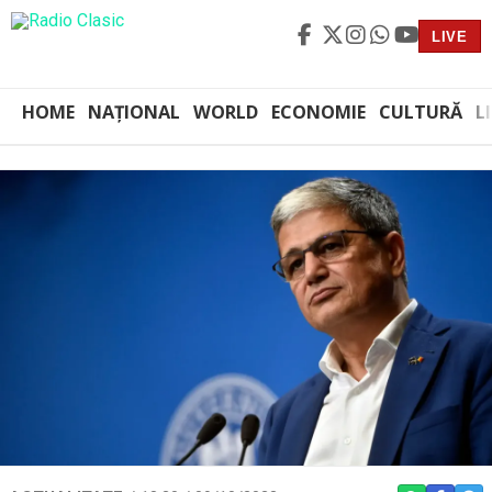
LIVE
HOME
NAȚIONAL
WORLD
ECONOMIE
CULTURĂ
L