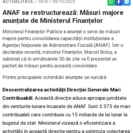
ACTUALITATE
18:30 / 09/10/2023
WHATSAPP
FACEBO
TEL
ANAF se restructurează: Măsuri majore
anunțate de Ministerul Finanțelor
Ministerul Finanțelor Publice a anunțat o serie de măsuri
majore pentru consolidarea capacității instituționale a
Agenției Naționale de Administrare Fiscală (ANAF). Într-o
declarație recentă, ministrul Finanțelor, Marcel Boloș, a
subliniat că în următoarele 30 de zile va fi prezentat un
pachet de măsuri pentru această consolidare.
Printre principalele schimbări anunțate se numără:
Descentralizarea activității Direcției Generale Mari
Contribuabili
: Această direcție aduce aproape jumătate
din veniturile lunare încasate de ANAF. Sunt 3.373 de mari
contribuabili care contribuie cu 15 miliarde de lei lunar la
bugetul de stat. Ministerul vizează o eficientizare a
activității în această direcție pentru a optimiza colectarea