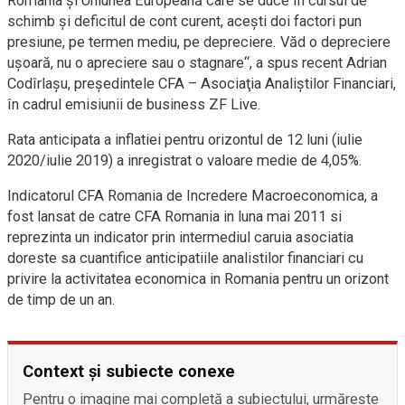
România şi Uniunea Europeană care se duce în cursul de
schimb şi deficitul de cont curent, aceşti doi factori pun
presiune, pe termen mediu, pe depreciere. Văd o depreciere
uşoară, nu o apreciere sau o stagnare“, a spus recent Adrian
Codîrlaşu, preşedintele CFA – Asociaţia Analiştilor Financiari,
în cadrul emisiunii de business ZF Live.
Rata anticipata a inflatiei pentru orizontul de 12 luni (iulie
2020/iulie 2019) a inregistrat o valoare medie de 4,05%.
Indicatorul CFA Romania de Incredere Macroeconomica, a
fost lansat de catre CFA Romania in luna mai 2011 si
reprezinta un indicator prin intermediul caruia asociatia
doreste sa cuantifice anticipatiile analistilor financiari cu
privire la activitatea economica in Romania pentru un orizont
de timp de un an.
Context și subiecte conexe
Pentru o imagine mai completă a subiectului, urmărește