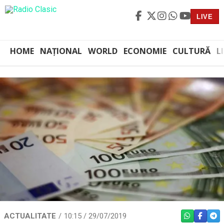
LIVE
HOME
NAȚIONAL
WORLD
ECONOMIE
CULTURĂ
L
ACTUALITATE
10:15 / 29/07/2019
WHATSAPP
FACEBO
TEL