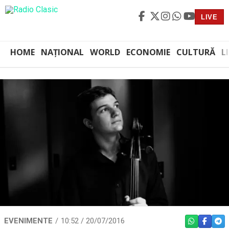
LIVE
HOME
NAȚIONAL
WORLD
ECONOMIE
CULTURĂ
L
EVENIMENTE
10:52 / 20/07/2016
WHATSAPP
FACEBO
TEL