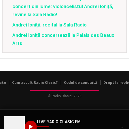
concert din lume: violoncelistul Andrei Ioniță,
revine la Sala Radio!
Andrei Ioniţă, recital la Sala Radio
Andrei Ioniță concertează la Palais des Beaux
Arts
tate
Cum ascult Radio Clasic?
Codul de conduită
Drept la repli
© Radio Clasic, 2026
LIVE RADIO CLASIC FM
↓