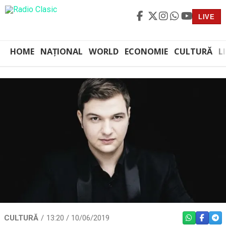
LIVE
HOME
NAȚIONAL
WORLD
ECONOMIE
CULTURĂ
L
CULTURĂ
13:20 / 10/06/2019
WHATSAPP
FACEBO
TEL