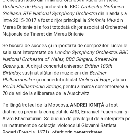
Orchestre de Paris
, orchestrele BBC,
Orchestra Sinfonica
Siciliana
,
RTE National Symphony Orchestra
din Irlanda ș.a.
Între 2015-2017 a fost dirijor principal la
Sinfonia Viva
din
Marea Britanie şi a fost totodată dirijor asociat al Orchestrei
Naţionale de Tineret din Marea Britanie.
Se bucură de succes și în ipostaza de compozitor: lucrările
sale sunt interpretate de
London Symphony Orchestra, BBC
National Orchestra of Wales, BBC Singers
,
Streetwise
Opera ș.a
. A dirijat concertul aniversar
Britten 100th
Birthday,
susţinut alături de muzicieni din
Berliner
Philharmoniker
şi concertul intitulat
Violins of Hope,
alături
Berlin Philharmonic Strings,
pentru a marca comemorarea a
70 de ani de la eliberarea de la Auschwitz.
Pe lângă trofeul de la Moscova,
ANDREI IONIŢĂ
a fost
distins cu premii la competiţiile ARD, Emanuel Feuermann şi
Aram Khachaturian. Se bucură de privilegiul de a interpreta pe
un instrument de colecţie: violoncelul Giovanni Battista
Rogeri (Brescia, 1671), oferit prin generozitatea