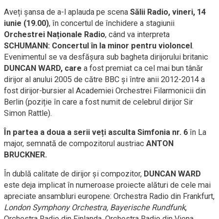
Aveți șansa de a-l aplauda pe scena
Sălii Radio, vineri, 14
iunie (19.00)
, în concertul de închidere a stagiunii
Orchestrei Naționale Radio
, când va interpreta
SCHUMANN
:
Concertul în la minor pentru violoncel
.
Evenimentul se va desfășura sub bagheta dirijorului britanic
DUNCAN WARD
, care
a fost premiat ca cel mai bun tânăr
dirijor al anului 2005 de către BBC și între anii 2012-2014 a
fost dirijor-bursier al Academiei Orchestrei Filarmonicii din
Berlin (poziție în care a fost numit de celebrul dirijor Sir
Simon Rattle).
În partea a doua a serii veți asculta
Simfonia nr. 6
în La
major, semnată de compozitorul austriac
ANTON
BRUCKNER.
În dublă calitate de dirijor şi compozitor,
DUNCAN WARD
este deja implicat în numeroase proiecte alături de cele mai
apreciate ansambluri europene: Orchestra Radio din Frankfurt,
London Symphony Orchestra,
Bayerische Rundfunk
,
Orchestra Radio din Finlanda, Orchestra Radio din Viena,