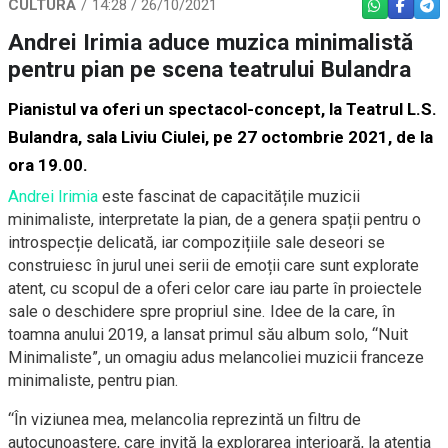
CULTURĂ
14:28 / 26/10/2021
WHATSAPP
FACEBO
TEL
Andrei Irimia aduce muzica minimalistă
pentru pian pe scena teatrului Bulandra
Pianistul va oferi un spectacol-concept, la Teatrul L.S.
Bulandra, sala Liviu Ciulei, pe 27 octombrie 2021, de la
ora 19.00.
Andrei Irimia
este fascinat de capacitățile muzicii
minimaliste, interpretate la pian, de a genera spații pentru o
introspecție delicată, iar compozițiile sale deseori se
construiesc în jurul unei serii de emoții care sunt explorate
atent, cu scopul de a oferi celor care iau parte în proiectele
sale o deschidere spre propriul sine. Idee de la care, în
toamna anului 2019, a lansat primul său album solo, “Nuit
Minimaliste”, un omagiu adus melancoliei muzicii franceze
minimaliste, pentru pian.
“În viziunea mea, melancolia reprezintă un filtru de
autocunoaștere, care invită la explorarea interioară, la atenția