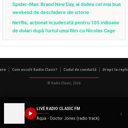
Spider-Man: Brand New Day, al doilea cel mai bun
weekend de deschidere din istorie
Netflix, acționat în judecată pentru 105 milioane
de dolari după furtul unui film cu Nicolas Cage
tate
Cum ascult Radio Clasic?
Codul de conduită
Drept la repli
© Radio Clasic, 2026
LIVE RADIO CLASIC FM
↓
Aqua - Doctor Jones (radio track)