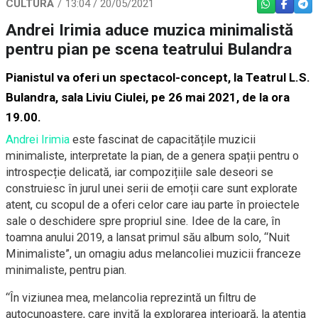
CULTURĂ
13:04 / 20/05/2021
WHATSAPP
FACEBO
TEL
Andrei Irimia aduce muzica minimalistă
pentru pian pe scena teatrului Bulandra
Pianistul va oferi un spectacol-concept, la Teatrul L.S.
Bulandra, sala Liviu Ciulei, pe 26 mai 2021, de la ora
19.00.
Andrei Irimia
este fascinat de capacitățile muzicii
minimaliste, interpretate la pian, de a genera spații pentru o
introspecție delicată, iar compozițiile sale deseori se
construiesc în jurul unei serii de emoții care sunt explorate
atent, cu scopul de a oferi celor care iau parte în proiectele
sale o deschidere spre propriul sine. Idee de la care, în
toamna anului 2019, a lansat primul său album solo, “Nuit
Minimaliste”, un omagiu adus melancoliei muzicii franceze
minimaliste, pentru pian.
“În viziunea mea, melancolia reprezintă un filtru de
autocunoaștere, care invită la explorarea interioară, la atenția