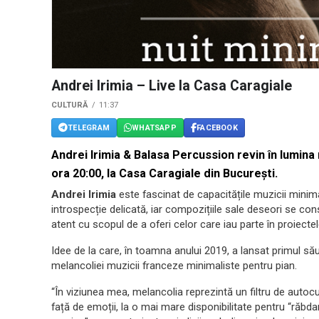
Andrei Irimia – Live la Casa Caragiale
CULTURĂ
11:37
TELEGRAM
WHATSAPP
FACEBOOK
Andrei Irimia
&
Balasa Percussion
revin în lumina
ora 20:00, la Casa Caragiale din București.
Andrei Irimia
este fascinat de capacitățile muzicii minimal
introspecție delicată, iar compozițiile sale deseori se cons
atent cu scopul de a oferi celor care iau parte în proiecte
Idee de la care, în toamna anului 2019, a lansat primul s
melancoliei muzicii franceze minimaliste pentru pian.
“În viziunea mea, melancolia reprezintă un filtru de autocun
față de emoții, la o mai mare disponibilitate pentru “răbda