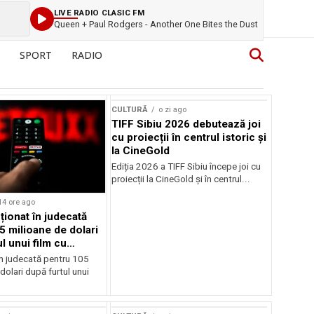
LIVE RADIO CLASIC FM
Queen + Paul Rodgers - Another One Bites the Dust
SPORT
RADIO
CULTURĂ
o zi ago
TIFF Sibiu 2026 debutează joi
cu proiecții în centrul istoric și
la CineGold
Ediția 2026 a TIFF Sibiu începe joi cu
proiecții la CineGold și în centrul...
14 ore ago
cționat în judecată
5 milioane de dolari
l unui film cu
Cage
în judecată pentru 105
dolari după furtul unui