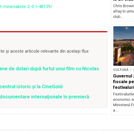
Chris Brown
uit-minimaliste-2-0-l-48139/
afray în urma
club...
 și aceste articole relevante din același flux
ane de dolari după furtul unui film cu Nicolas
CULTURĂ
Guvernul 
fiscale pe
centrul istoric și la CineGold
festivalur
Festivaluril
4 documentare internaţionale în premieră
economic su
Ministerul F
a...