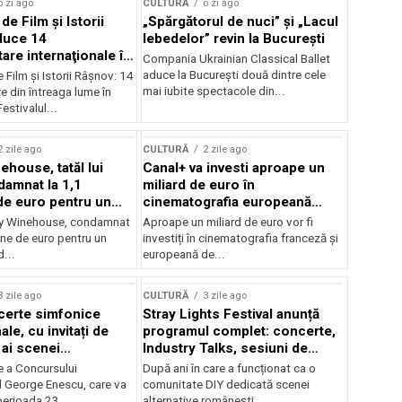
o zi ago
CULTURĂ
o zi ago
 de Film şi Istorii
„Spărgătorul de nuci” și „Lacul
duce 14
lebedelor” revin la București
re internaţionale în
Compania Ukrainian Classical Ballet
aduce la București două dintre cele
e Film şi Istorii Râşnov: 14
mai iubite spectacole din...
 din întreaga lume în
estivalul...
2 zile ago
CULTURĂ
2 zile ago
ehouse, tatăl lui
Canal+ va investi aproape un
amnat la 1,1
miliard de euro în
de euro pentru un
cinematografia europeană
rdut
până în 2032
my Winehouse, condamnat
Aproape un miliard de euro vor fi
ane de euro pentru un
investiți în cinematografia franceză și
d...
europeană de...
3 zile ago
CULTURĂ
3 zile ago
certe simfonice
Stray Lights Festival anunță
le, cu invitați de
programul complet: concerte,
 ai scenei
Industry Talks, sesiuni de
onale și ansambluri
audiție și noi opțiuni de
e a Concursului
După ani în care a funcționat ca o
le românești de
participare pentru public
l George Enescu, care va
comunitate DIY dedicată scenei
, în programul
perioada 23...
alternative românești,...