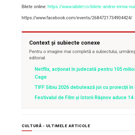
Bilete online:
https://www.iabilet.ro/bilete-andrei-irimia-n
https://www.facebook.com/events/2684721734904424/
Context și subiecte conexe
Pentru o imagine mai completă a subiectului, urmărește
editorial.
Netflix, acționat în judecată pentru 105 milio
Cage
TIFF Sibiu 2026 debutează joi cu proiecții în 
Festivalul de Film şi Istorii Râşnov aduce 1
CULTURĂ - ULTIMELE ARTICOLE