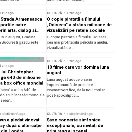
lui Enescu 2026
3 zile ago
CULTURĂ
4 zile ago
l Strada Armeneasca
O copie piratată a filmului
portile catre
„Odiseea” a strâns milioane de
in arta, dialog si
vizualizări pe rețele sociale
, intre 31 iulie si 2
ie si 2 august, Gradina
O copie piratată a filmului 'Odiseea',
a Gradina Botanica din
n Bucuresti gazduieste
cea mai profitabilă peliculă a anului,
...
vizualizată de...
CULTURĂ
5 zile ago
4 zile ago
10 filme care vor domina luna
 lui Christopher
august
nge 640 de milioane
Luna august aduce o serie
la box office mondial
impresionantă de premiere
iseea” a atins 640 de
cinematografice, de la noul thriller
dolari în încasări mondiale
post-apocaliptic...
iseea”,...
o săptămână ago
CULTURĂ
o săptămână ago
wn a pledat vinovat
Șase concerte simfonice
ay după o altercație
excepționale, cu invitați de
b din Londra
prim rang ai scenei