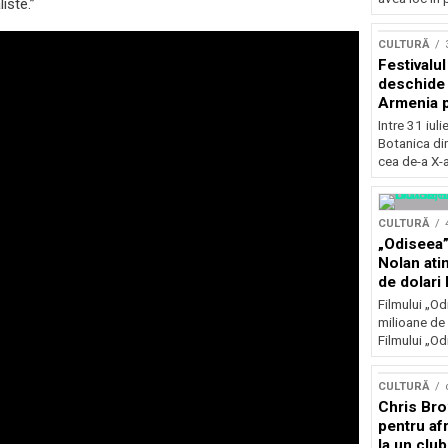
iste.”
Concursu
CULTURĂ
Festivalu
deschide 
Armenia pr
patrimoniu
Intre 31 iul
august, l
Botanica di
Bucuresti
cea de-a X-a
CULTURĂ
„Odiseea”
Nolan ati
de dolari 
Filmului „Od
milioane de 
Filmului „Od
CULTURĂ
Chris Bro
pentru afr
la un clu