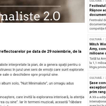
CULTURĂ
Festivalul
Râşnov a
documenta
premieră
Festivalul d
documentare
competiţie F
CULTURĂ
Mitch Win
Amy, cond
 reflectoarelor pe data de 29 noiembrie, de la
milioane 
litigiu pie
Tatăl lui A
la 1,1 milio
iste interpretate la pian, de a genera spații pentru o
litigiu privin
truiesc în jurul unei serii de emoții care sunt explorate
le sale o deschidere spre propriul sine.
CULTURĂ
Șase con
ău album solo, “Nuit Minimaliste”, un omagiu adus
excepționa
prim rang
internați
oaștere, care invită la explorarea interioară, la atenția
A XX-a ediți
orchestra
Internaționa
rea cu sine”. Iar în termeni muzicali, această “răbdare
prestigiu
avea loc în 