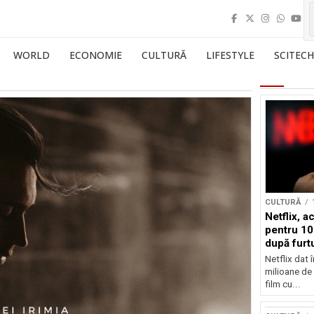
WORLD
ECONOMIE
CULTURĂ
LIFESTYLE
SCITECH
CULTURĂ
Netflix, a
pentru 10
după furtu
Nicolas 
Netflix dat 
milioane de 
film cu...