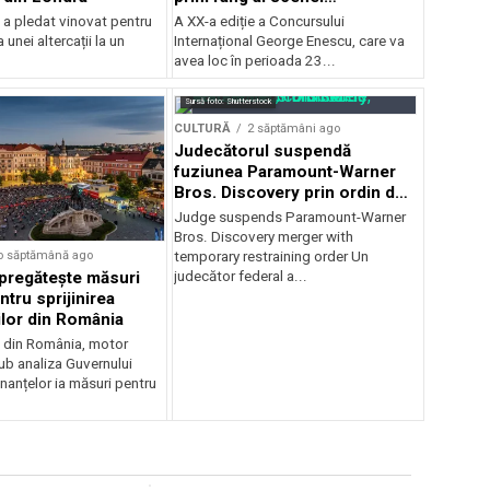
internaționale și ansambluri
 a pledat vinovat pentru
A XX-a ediție a Concursului
orchestrale românești de
 unei altercații la un
Internațional George Enescu, care va
prestigiu, în programul
avea loc în perioada 23...
Concursului Enescu 2026
Sursă foto: Shutterstock
CULTURĂ
2 săptămâni ago
Judecătorul suspendă
fuziunea Paramount-Warner
Bros. Discovery prin ordin de
restricție temporară
Judge suspends Paramount-Warner
Bros. Discovery merger with
o săptămână ago
temporary restraining order Un
pregătește măsuri
judecător federal a...
ntru sprijinirea
ilor din România
e din România, motor
b analiza Guvernului
inanțelor ia măsuri pentru