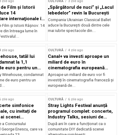
3 zile ago
CULTURĂ
3 zile ago
 de Film şi Istorii
„Spărgătorul de nuci” și „Lacul
duce 14
lebedelor” revin la București
re internaţionale în
Compania Ukrainian Classical Ballet
aduce la București două dintre cele
e Film şi Istorii Râşnov: 14
mai iubite spectacole din...
 din întreaga lume în
estivalul...
4 zile ago
CULTURĂ
4 zile ago
ehouse, tatăl lui
Canal+ va investi aproape un
amnat la 1,1
miliard de euro în
de euro pentru un
cinematografia europeană
rdut
până în 2032
my Winehouse, condamnat
Aproape un miliard de euro vor fi
ane de euro pentru un
investiți în cinematografia franceză și
d...
europeană de...
6 zile ago
CULTURĂ
6 zile ago
certe simfonice
Stray Lights Festival anunță
le, cu invitați de
programul complet: concerte,
 ai scenei
Industry Talks, sesiuni de
onale și ansambluri
audiție și noi opțiuni de
e a Concursului
După ani în care a funcționat ca o
le românești de
participare pentru public
l George Enescu, care va
comunitate DIY dedicată scenei
, în programul
perioada 23...
alternative românești,...