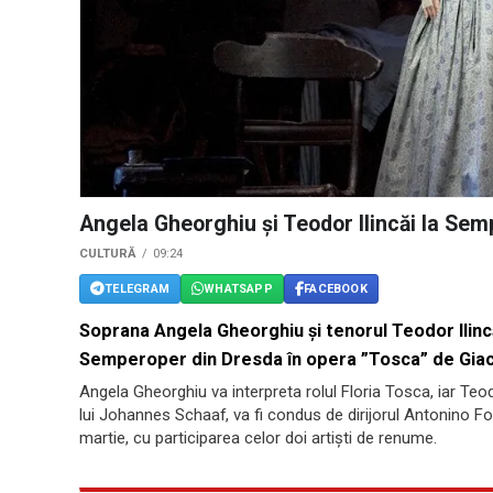
Angela Gheorghiu și Teodor Ilincăi la Se
CULTURĂ
09:24
TELEGRAM
WHATSAPP
FACEBOOK
Soprana Angela Gheorghiu și tenorul Teodor Ilincă
Semperoper din Dresda în opera ”Tosca” de Gia
Angela Gheorghiu va interpreta rolul Floria Tosca, iar Teod
lui Johannes Schaaf, va fi condus de dirijorul Antonino Fog
martie, cu participarea celor doi artiști de renume.