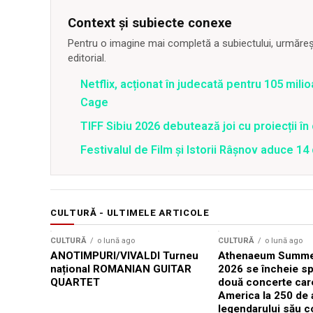
Context și subiecte conexe
Pentru o imagine mai completă a subiectului, urmărește
editorial.
Netflix, acționat în judecată pentru 105 milio
Cage
TIFF Sibiu 2026 debutează joi cu proiecții în 
Festivalul de Film şi Istorii Râşnov aduce 1
CULTURĂ - ULTIMELE ARTICOLE
CULTURĂ
o lună ago
CULTURĂ
o lună ago
ANOTIMPURI/VIVALDI Turneu
Athenaeum Summer
național ROMANIAN GUITAR
2026 se încheie sp
QUARTET
două concerte car
America la 250 de 
legendarului său 