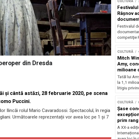
CULTURĂ
Festivalul
Râşnov a
documenta
premieră
Festivalul d
documentare
competiţie F
CULTURĂ
Mitch Win
mperoper din Dresda
Amy, cond
milioane 
litigiu pie
Tatăl lui A
la 1,1 milio
litigiu privin
i și cântă astăzi, 28 februarie 2020, pe scena
como Puccini.
CULTURĂ
Șase con
or Ilincăi rolul Mario Cavaradossi. Spectacolul, în regia
excepționa
liani. Următoarele reprezentații vor avea loc pe 1 și 7
prim rang
internați
A XX-a ediți
orchestra
Internaționa
prestigiu
avea loc în 