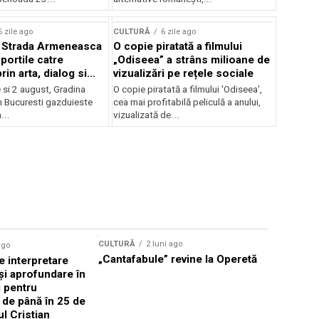
lui Enescu 2026
6 zile ago
CULTURĂ
6 zile ago
l Strada Armeneasca
O copie piratată a filmului
portile catre
„Odiseea” a strâns milioane de
in arta, dialog si
vizualizări pe rețele sociale
, intre 31 iulie si 2
ie si 2 august, Gradina
O copie piratată a filmului 'Odiseea',
a Gradina Botanica din
n Bucuresti gazduieste
cea mai profitabilă peliculă a anului,
...
vizualizată de...
CULTURĂ
2 luni ago
ago
CULTURĂ
„Cantafabule” revine la Operetă
 interpretare
Athenaeu
și aprofundare în
2026 Laur
i pentru
Grammy, C
i de până în 25 de
reuni sub
ul Cristian
Română de