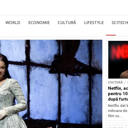
WORLD
ECONOMIE
CULTURĂ
LIFESTYLE
SCITECH
CULTURĂ
Netflix, a
pentru 10
după furtu
Nicolas 
Netflix dat 
milioane de 
film cu...