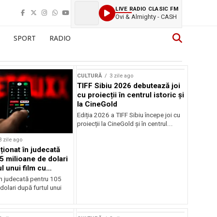
LIVE RADIO CLASIC FM
Ovi & Almighty - CASH
SPORT
RADIO
CULTURĂ
3 zile ago
TIFF Sibiu 2026 debutează joi
cu proiecții în centrul istoric și
la CineGold
Ediția 2026 a TIFF Sibiu începe joi cu
proiecții la CineGold și în centrul...
3 zile ago
cționat în judecată
5 milioane de dolari
l unui film cu
Cage
în judecată pentru 105
dolari după furtul unui