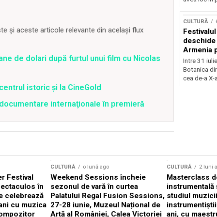
Concursu
CULTURĂ
 și aceste articole relevante din același flux
Festivalu
deschide 
Armenia pr
ane de dolari după furtul unui film cu Nicolas
patrimoniu
Intre 31 iul
august, l
Botanica di
Bucuresti
cea de-a X-a
centrul istoric și la CineGold
4 documentare internaţionale în premieră
CULTURĂ
o lună ago
CULTURĂ
2 luni 
 Festival
Weekend Sessions încheie
Masterclass de
ectaculos în
sezonul de vară în curtea
instrumentală 
e celebrează
Palatului Regal Fusion Sessions,
studiul muzici
ani cu muzica
27-28 iunie, Muzeul Național de
instrumentiști
compozitor
Artă al României, Calea Victoriei
ani, cu maestr