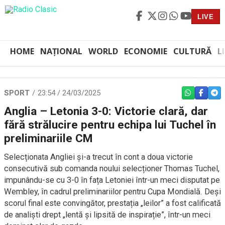
LIVE
HOME
NAȚIONAL
WORLD
ECONOMIE
CULTURĂ
L
SPORT
23:54 / 24/03/2025
WHATSAPP
FACEBO
TEL
Anglia – Letonia 3-0: Victorie clară, dar
fără strălucire pentru echipa lui Tuchel în
preliminariile CM
Selecționata Angliei și-a trecut în cont a doua victorie
consecutivă sub comanda noului selecționer Thomas Tuchel,
impunându-se cu 3-0 în fața Letoniei într-un meci disputat pe
Wembley, în cadrul preliminariilor pentru Cupa Mondială. Deși
scorul final este convingător, prestația „leilor” a fost calificată
de analiști drept „lentă și lipsită de inspirație”, într-un meci