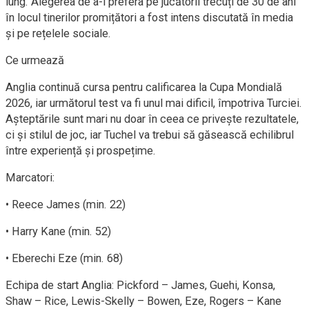
lung. Alegerea de a-i prefera pe jucătorii trecuți de 30 de ani
în locul tinerilor promițători a fost intens discutată în media
și pe rețelele sociale.
Ce urmează
Anglia continuă cursa pentru calificarea la Cupa Mondială
2026, iar următorul test va fi unul mai dificil, împotriva Turciei.
Așteptările sunt mari nu doar în ceea ce privește rezultatele,
ci și stilul de joc, iar Tuchel va trebui să găsească echilibrul
între experiență și prospețime.
Marcatori:
• Reece James (min. 22)
• Harry Kane (min. 52)
• Eberechi Eze (min. 68)
Echipa de start Anglia: Pickford – James, Guehi, Konsa,
Shaw – Rice, Lewis-Skelly – Bowen, Eze, Rogers – Kane