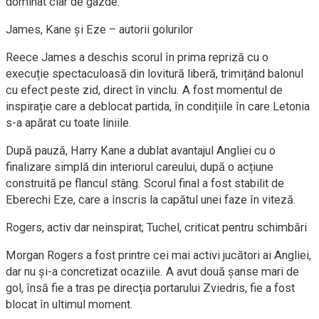
dominat clar de gazde.
James, Kane și Eze – autorii golurilor
Reece James a deschis scorul în prima repriză cu o
execuție spectaculoasă din lovitură liberă, trimițând balonul
cu efect peste zid, direct în vinclu. A fost momentul de
inspirație care a deblocat partida, în condițiile în care Letonia
s-a apărat cu toate liniile.
După pauză, Harry Kane a dublat avantajul Angliei cu o
finalizare simplă din interiorul careului, după o acțiune
construită pe flancul stâng. Scorul final a fost stabilit de
Eberechi Eze, care a înscris la capătul unei faze în viteză.
Rogers, activ dar neinspirat; Tuchel, criticat pentru schimbări
Morgan Rogers a fost printre cei mai activi jucători ai Angliei,
dar nu și-a concretizat ocaziile. A avut două șanse mari de
gol, însă fie a tras pe direcția portarului Zviedris, fie a fost
blocat în ultimul moment.