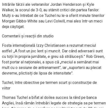
Intrările târzii ale veteranilor Jordan Henderson și Kyle
Walker, la scorul de 3-0, au stârnit critici din partea fanilor.
Mulți s-au întrebat de ce Tuchel nu le-a oferit minute tinerilor
Morgan Gibbs-White sau Levi Colwill, mai ales într-un meci
deja câștigat.
Comentarii și reacții din studio
Fosta internațională Izzy Christiansen a rezumat meciul
astfel: „A fost un joc lent și muncit. Dar când adversarii sunt
cu toții în propria jumătate, e greu să strălucești.” Rob Green,
fost portar al naționalei, a spus că „meciul a semănat mai
mult cu o sesiune de antrenament”, iar „suporterii au plecat
devreme, plictisiți de lipsa de intensitate”.
Tuchel, între obiective pe termen scurt și construcție de
viitor
Thomas Tuchel a bifat al doilea succes la rând pe banca
Angliei, însă rămân întrebări legate de strategia sa pe termen