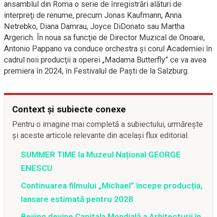
ansamblul din Roma o serie de înregistrări alături de
interpreţi de renume, precum Jonas Kaufmann, Anna
Netrebko, Diana Damrau, Joyce DiDonato sau Martha
Argerich. În noua sa funcţie de Director Muzical de Onoare,
Antonio Pappano va conduce orchestra şi corul Academiei în
cadrul noii producţii a operei „Madama Butterfly” ce va avea
premiera în 2024, în Festivalul de Paşti de la Salzburg.
Context și subiecte conexe
Pentru o imagine mai completă a subiectului, urmărește
și aceste articole relevante din același flux editorial.
SUMMER TIME la Muzeul Național GEORGE
ENESCU
Continuarea filmului „Michael” începe producția,
lansare estimată pentru 2028
Beijing devine Capitala Mondială a Arhitecturii în