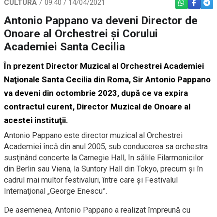
CULTURĂ
09:40 / 14/04/2021
WHATSAPP
FACEBO
TEL
Antonio Pappano va deveni Director de
Onoare al Orchestrei și Corului
Academiei Santa Cecilia
În prezent Director Muzical al Orchestrei Academiei
Naţionale Santa Cecilia din Roma, Sir Antonio Pappano
va deveni din octombrie 2023, după ce va expira
contractul curent, Director Muzical de Onoare al
acestei instituţii.
Antonio Pappano este director muzical al Orchestrei
Academiei încă din anul 2005, sub conducerea sa orchestra
susţinând concerte la Carnegie Hall, în sălile Filarmonicilor
din Berlin sau Viena, la Suntory Hall din Tokyo, precum şi în
cadrul mai multor festivaluri, între care şi Festivalul
Internaţional „George Enescu”.
De asemenea, Antonio Pappano a realizat împreună cu