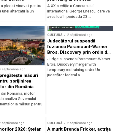
internaționale și ansambluri
 a pledat vinovat pentru
A XX-a ediție a Concursului
orchestrale românești de
 unei altercații la un
Internațional George Enescu, care va
prestigiu, în programul
avea loc în perioada 23...
Concursului Enescu 2026
Sursă foto: Shutterstock
CULTURĂ
2 săptămâni ago
Judecătorul suspendă
fuziunea Paramount-Warner
Bros. Discovery prin ordin de
restricție temporară
Judge suspends Paramount-Warner
Bros. Discovery merger with
o săptămână ago
temporary restraining order Un
pregătește măsuri
judecător federal a...
ntru sprijinirea
ilor din România
e din România, motor
b analiza Guvernului
inanțelor ia măsuri pentru
2 săptămâni ago
CULTURĂ
2 săptămâni ago
norilor 2026: Ștefan
A murit Brenda Fricker, actrița