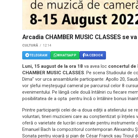
Arcadia CHAMBER MUSIC CLASSES se va în
CULTURĂ
12:14
TELEGRAM
WHATSAPP
FACEBOOK
Luni, 15 august de la ora 18
va avea loc
concertul de 
CHAMBER MUSIC CLASSES
. Pe scena Studioului de 
Dima” vor urca ansamblurile participante: Apollo 20, Sauda
vor șlefui meșteșugul cameral pe parcursul celor 8 cursuri 
evenimentului. Pe lângă cele două întâlniri cu fiecare mem
posibilitatea de a opta pentru încă o întâlnire bonus înaint
Printre participanții celei de-a doua ediții a atelierului se r
voluntari, tineri muzicieni care au conștientizat și înțele
oferă o varietate de lucrări camerale pentru instrumente cu
Emanuel Bach la compozitorul contemporan Alexandru Ște
Sonata pentru vioară și pian de César Franck sau Trioul 