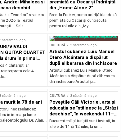
, Andrei Mihalcea și
premiată cu Oscar și îndrăgită
icana deschid
din „Home Alone 2”
 Musical
uelul Tenorilor” revine pe
Brenda Fricker, prima actriță irlandeză
nza la TNB
ie 2026 la Teatrul
premiată cu Oscar și cunoscută
urești – Sala...
pentru rolurile din „My...
2 săptămâni ago
CULTURĂ
2 săptămâni ago
RI/VIVALDI
Artistul cubanez Luis Manuel
N GUITAR QUARTET
Otero Alcántara a dispărut
la drum în primul
după eliberarea din închisoare
țional
că 4 chitarişti ar
Artistul cubanez Luis Manuel Otero
 reinterpreta cele 4
Alcántara a dispărut după eliberarea
de...
din închisoare Artistul și...
3 săptămâni ago
CULTURĂ
3 săptămâni ago
a murit la 78 de ani
Poveștile Căii Victoriei, arta și
educația se întâlnesc la „Străzi
actorul neozeelandez
deschise”, în weekendul 11–
bru în întreaga lume
12 iulie
 paleontologului Dr. Alan...
Bucureștenii și turiștii sunt invitați, în
zilele de 11 și 12 iulie, la un...