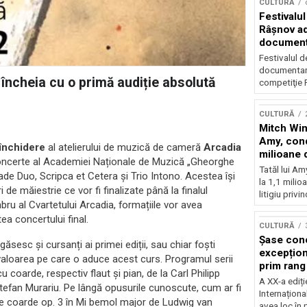
CULTURĂ
Festivalul
Râşnov a
documenta
premieră
Festivalul d
documentare
cheia cu o primă audiție absolută
competiţie F
CULTURĂ
Mitch Win
Amy, cond
închidere
al atelierului de muzică de cameră
Arcadia
milioane 
concerte al Academiei Naționale de Muzică „Gheorghe
litigiu pie
Tatăl lui A
de Duo, Scripca et Cetera și Trio Intono. Acestea își
la 1,1 milio
de măiestrie ce vor fi finalizate până la finalul
litigiu privin
bru al Cvartetului Arcadia, formațiile vor avea
ea concertului final.
CULTURĂ
Șase con
egăsesc și cursanți ai primei ediții, sau chiar foști
excepționa
s valoarea pe care o aduce acest curs. Programul serii
prim rang
 coarde, respectiv flaut și pian, de la Carl Philipp
internați
A XX-a ediți
fan Murariu. Pe lângă opusurile cunoscute, cum ar fi
orchestra
Internaționa
de coarde op. 3 în Mi bemol major de Ludwig van
prestigiu
avea loc în 