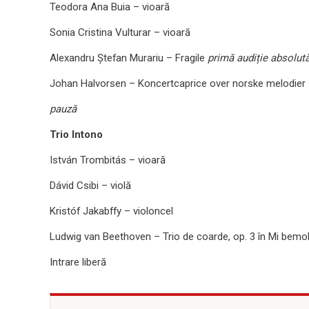
Teodora Ana Buia – vioară
Sonia Cristina Vulturar – vioară
Alexandru Ștefan Murariu – Fragile
primă audiție absolut
Johan Halvorsen – Koncertcaprice over norske melodier
pauză
Trio Intono
István Trombitás – vioară
Dávid Csibi – violă
Kristóf Jakabffy – violoncel
Ludwig van Beethoven – Trio de coarde, op. 3 în Mi bemo
Intrare liberă