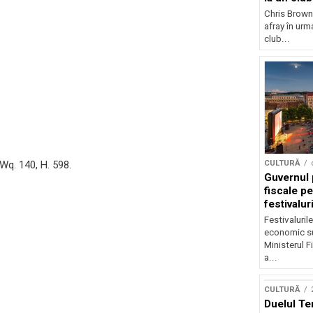
Chris Brown
afray în urma
club...
CULTURĂ
 Wq. 140, H. 598.
Guvernul 
fiscale pe
festivalur
Festivaluril
economic su
Ministerul F
a...
CULTURĂ
Duelul Te