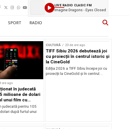
LIVE RADIO CLASIC FM
Imagine Dragons - Eyes Closed
SPORT
RADIO
CULTURĂ
23 de ore ago
TIFF Sibiu 2026 debutează joi
cu proiecții în centrul istoric și
la CineGold
Ediția 2026 a TIFF Sibiu începe joi cu
proiecții la CineGold și în centrul...
9 ore ago
cționat în judecată
5 milioane de dolari
l unui film cu
Cage
în judecată pentru 105
dolari după furtul unui