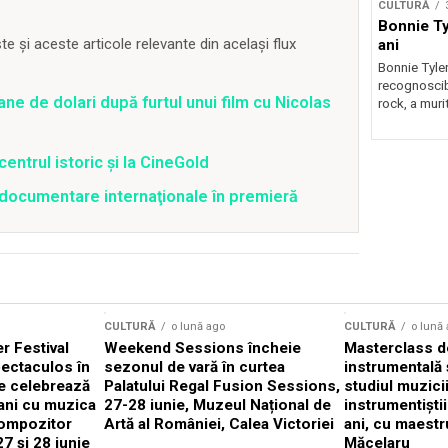
CULTURĂ
Bonnie Tyl
 și aceste articole relevante din același flux
ani
Bonnie Tyler
recognoscibi
ane de dolari după furtul unui film cu Nicolas
rock, a murit
centrul istoric și la CineGold
4 documentare internaţionale în premieră
CULTURĂ
o lună ago
CULTURĂ
o lună
 Festival
Weekend Sessions încheie
Masterclass de
ectaculos în
sezonul de vară în curtea
instrumentală 
e celebrează
Palatului Regal Fusion Sessions,
studiul muzici
ani cu muzica
27-28 iunie, Muzeul Național de
instrumentiști
compozitor
Artă al României, Calea Victoriei
ani, cu maestr
7 și 28 iunie
Măcelaru