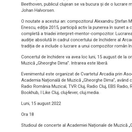
Beethoven, publicul clujean se va bucura și de o lucrare 
Johan Halvorsen.
O noutate a acestui an: compozitorul Alexandru Ștefan Mu
Enescu, ediția 2015, participă activ la punerea în sunet a 
completă a triadei interpret-mentor-compozitor. Lucrare
audiție absolută în cadrul concertului de închidere al 
tradiția de a include o lucrare a unui compozitor român în 
Concertul de închidere va avea loc luni, 15 august de la 
Muzică „Gheorghe Dima”. Intrarea este liberă.
Evenimentul este organizat de Cvartetul Arcadia prin Asoc
Academia Națională de Muzică „Gheorghe Dima”, având ca
Radio România Muzical, TVR Cluj, Radio Cluj, EBS Radio, 
Bookhub, I Like Cluj, cluj4ever, cluj.media.
Luni, 15 august 2022
Ora 18
Studioul de concerte al Academiei Naționale de Muzică 