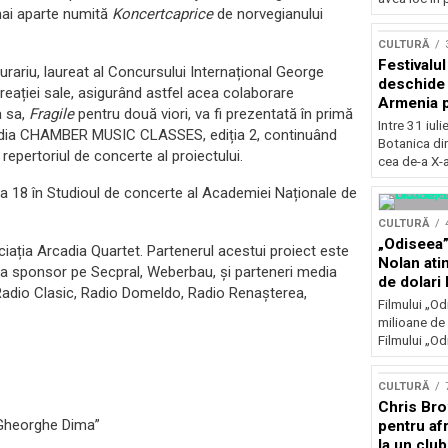
mai aparte numită
Koncertcaprice
de norvegianului
Concursu
CULTURĂ
Festivalu
rariu, laureat al Concursului Internațional George
deschide 
creației sale, asigurând astfel acea colaborare
Armenia pr
a sa,
Fragile
pentru două viori, va fi prezentată în primă
patrimoniu
Intre 31 iul
Arcadia CHAMBER MUSIC CLASSES, ediția 2, continuând
august, l
Botanica di
repertoriul de concerte al proiectului.
Bucuresti
cea de-a X-a
ora 18 în Studioul de concerte al Academiei Naționale de
CULTURĂ
„Odiseea”
iația Arcadia Quartet. Partenerul acestui proiect este
Nolan ati
 sponsor pe Secpral, Weberbau, și parteneri media
de dolari 
Radio Clasic, Radio Domeldo, Radio Renașterea,
Filmului „Od
milioane de 
Filmului „Od
CULTURĂ
Chris Bro
„Gheorghe Dima”
pentru afr
la un clu