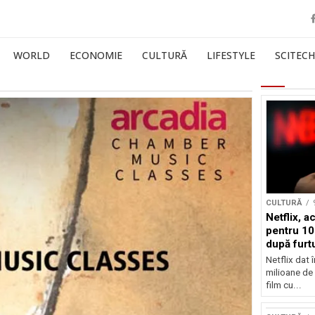
WORLD
ECONOMIE
CULTURĂ
LIFESTYLE
SCITECH
CULTURĂ
Netflix, a
pentru 10
după furtu
Nicolas 
Netflix dat 
milioane de 
film cu...