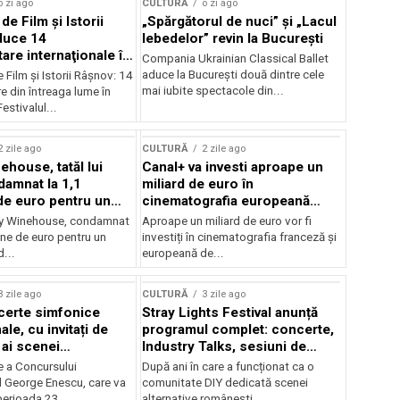
o zi ago
CULTURĂ
o zi ago
 de Film şi Istorii
„Spărgătorul de nuci” și „Lacul
duce 14
lebedelor” revin la București
re internaţionale în
Compania Ukrainian Classical Ballet
aduce la București două dintre cele
e Film şi Istorii Râşnov: 14
mai iubite spectacole din...
 din întreaga lume în
estivalul...
2 zile ago
CULTURĂ
2 zile ago
ehouse, tatăl lui
Canal+ va investi aproape un
amnat la 1,1
miliard de euro în
de euro pentru un
cinematografia europeană
rdut
până în 2032
my Winehouse, condamnat
Aproape un miliard de euro vor fi
ane de euro pentru un
investiți în cinematografia franceză și
d...
europeană de...
3 zile ago
CULTURĂ
3 zile ago
certe simfonice
Stray Lights Festival anunță
le, cu invitați de
programul complet: concerte,
 ai scenei
Industry Talks, sesiuni de
onale și ansambluri
audiție și noi opțiuni de
e a Concursului
După ani în care a funcționat ca o
le românești de
participare pentru public
l George Enescu, care va
comunitate DIY dedicată scenei
, în programul
perioada 23...
alternative românești,...