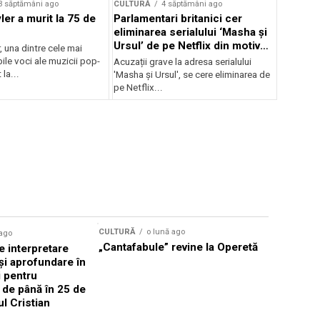
3 săptămâni ago
CULTURĂ
4 săptămâni ago
er a murit la 75 de
Parlamentari britanici cer
eliminarea serialului ‘Masha și
Ursul’ de pe Netflix din motive
, una dintre cele mai
de propagandă
le voci ale muzicii pop-
Acuzații grave la adresa serialului
 la...
'Masha și Ursul', se cere eliminarea de
pe Netflix...
CULTURĂ
o lună ago
 ago
CULTURĂ
„Cantafabule” revine la Operetă
 interpretare
Athenaeu
și aprofundare în
2026 Laur
i pentru
Grammy, C
i de până în 25 de
reuni sub
ul Cristian
Română de
Janoska î