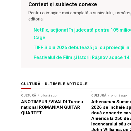
Context și subiecte conexe
Pentru o imagine mai completă a subiectului, urmărește
editorial.
Netflix, acționat în judecată pentru 105 milio
Cage
TIFF Sibiu 2026 debutează joi cu proiecții în 
Festivalul de Film şi Istorii Râşnov aduce 1
CULTURĂ - ULTIMELE ARTICOLE
CULTURĂ
o lună ago
CULTURĂ
o lună ago
ANOTIMPURI/VIVALDI Turneu
Athenaeum Summer
național ROMANIAN GUITAR
2026 se încheie sp
QUARTET
două concerte car
America la 250 de 
legendarului său 
John Williams, pe 2