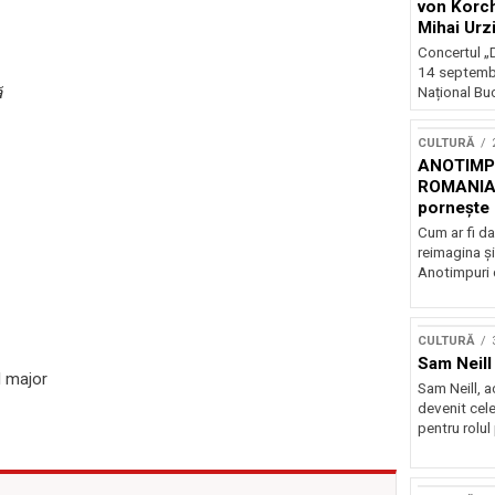
von Korch
Mihai Urz
stagiunea
Concertul „D
Extravaga
14 septembr
ă
Național Buc
CULTURĂ
ANOTIMPU
ROMANIA
pornește 
turneu na
Cum ar fi da
reimagina şi
Anotimpuri 
CULTURĂ
Sam Neill 
l major
Sam Neill, 
devenit cele
pentru rolul