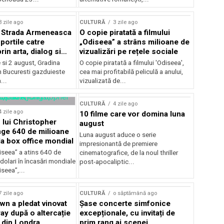
lui Enescu 2026
3 zile ago
CULTURĂ
3 zile ago
l Strada Armeneasca
O copie piratată a filmului
portile catre
„Odiseea” a strâns milioane de
in arta, dialog si
vizualizări pe rețele sociale
, intre 31 iulie si 2
ie si 2 august, Gradina
O copie piratată a filmului 'Odiseea',
a Gradina Botanica din
n Bucuresti gazduieste
cea mai profitabilă peliculă a anului,
...
vizualizată de...
CULTURĂ
4 zile ago
4 zile ago
10 filme care vor domina luna
 lui Christopher
august
nge 640 de milioane
Luna august aduce o serie
la box office mondial
impresionantă de premiere
iseea” a atins 640 de
cinematografice, de la noul thriller
dolari în încasări mondiale
post-apocaliptic...
iseea”,...
7 zile ago
CULTURĂ
o săptămână ago
wn a pledat vinovat
Șase concerte simfonice
ay după o altercație
excepționale, cu invitați de
b din Londra
prim rang ai scenei