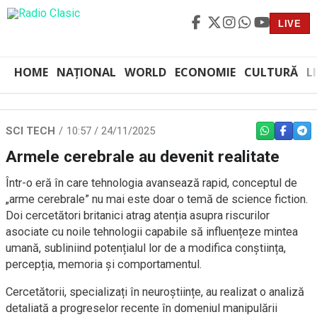
LIVE
HOME
NAȚIONAL
WORLD
ECONOMIE
CULTURĂ
L
SCI TECH
10:57 / 24/11/2025
WHATSAPP
FACEBO
TEL
Armele cerebrale au devenit realitate
Într-o eră în care tehnologia avansează rapid, conceptul de
„arme cerebrale” nu mai este doar o temă de science fiction.
Doi cercetători britanici atrag atenția asupra riscurilor
asociate cu noile tehnologii capabile să influențeze mintea
umană, subliniind potențialul lor de a modifica conștiința,
percepția, memoria și comportamentul.
Cercetătorii, specializați în neuroștiințe, au realizat o analiză
detaliată a progreselor recente în domeniul manipulării