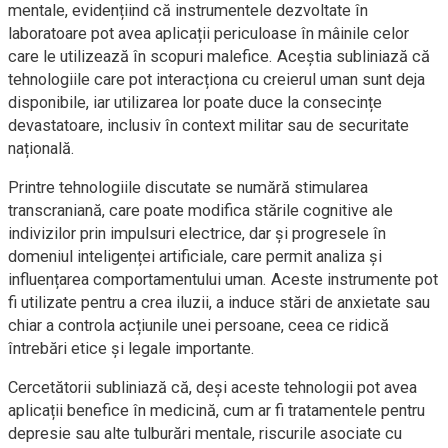
mentale, evidențiind că instrumentele dezvoltate în
laboratoare pot avea aplicații periculoase în mâinile celor
care le utilizează în scopuri malefice. Aceștia subliniază că
tehnologiile care pot interacționa cu creierul uman sunt deja
disponibile, iar utilizarea lor poate duce la consecințe
devastatoare, inclusiv în context militar sau de securitate
națională.
Printre tehnologiile discutate se numără stimularea
transcraniană, care poate modifica stările cognitive ale
indivizilor prin impulsuri electrice, dar și progresele în
domeniul inteligenței artificiale, care permit analiza și
influențarea comportamentului uman. Aceste instrumente pot
fi utilizate pentru a crea iluzii, a induce stări de anxietate sau
chiar a controla acțiunile unei persoane, ceea ce ridică
întrebări etice și legale importante.
Cercetătorii subliniază că, deși aceste tehnologii pot avea
aplicații benefice în medicină, cum ar fi tratamentele pentru
depresie sau alte tulburări mentale, riscurile asociate cu