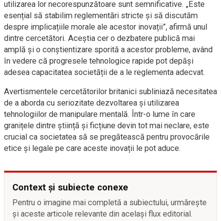
utilizarea lor necorespunzătoare sunt semnificative. „Este
esențial să stabilim reglementări stricte și să discutăm
despre implicațiile morale ale acestor inovații”, afirmă unul
dintre cercetători. Aceștia cer o dezbatere publică mai
amplă și o conștientizare sporită a acestor probleme, având
în vedere că progresele tehnologice rapide pot depăși
adesea capacitatea societății de a le reglementa adecvat.
Avertismentele cercetătorilor britanici subliniază necesitatea
de a aborda cu seriozitate dezvoltarea și utilizarea
tehnologiilor de manipulare mentală. Într-o lume în care
granițele dintre știință și ficțiune devin tot mai neclare, este
crucial ca societatea să se pregătească pentru provocările
etice și legale pe care aceste inovații le pot aduce.
Context și subiecte conexe
Pentru o imagine mai completă a subiectului, urmărește
și aceste articole relevante din același flux editorial.