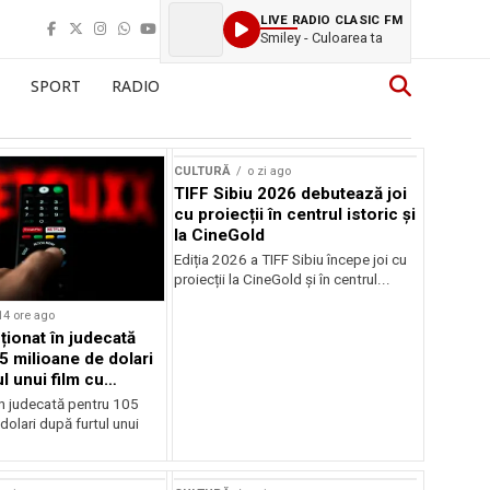
LIVE RADIO CLASIC FM
Smiley - Culoarea ta
SPORT
RADIO
CULTURĂ
o zi ago
TIFF Sibiu 2026 debutează joi
cu proiecții în centrul istoric și
la CineGold
Ediția 2026 a TIFF Sibiu începe joi cu
proiecții la CineGold și în centrul...
14 ore ago
cționat în judecată
5 milioane de dolari
l unui film cu
Cage
în judecată pentru 105
dolari după furtul unui