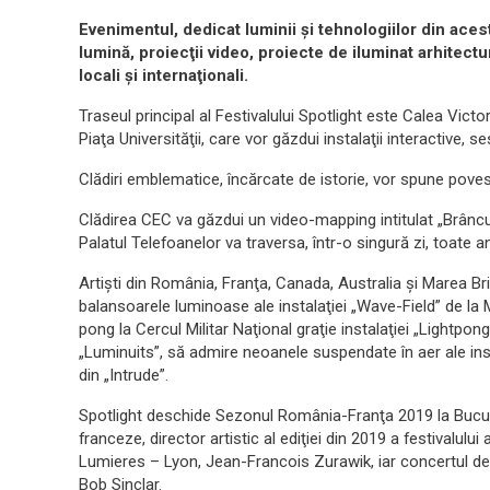
Evenimentul, dedicat luminii şi tehnologiilor din aces
lumină, proiecţii video, proiecte de iluminat arhitectura
locali şi internaţionali.
Traseul principal al Festivalului Spotlight este Calea Victor
Piaţa Universităţii, care vor găzdui instalaţii interactive, 
Clădiri emblematice, încărcate de istorie, vor spune pov
Clădirea CEC va găzdui un video-mapping intitulat „Brâncuş
Palatul Telefoanelor va traversa, într-o singură zi, toate 
Artişti din România, Franţa, Canada, Australia şi Marea Brit
balansoarele luminoase ale instalaţiei „Wave-Field” de la
pong la Cercul Militar Naţional graţie instalaţiei „Lightpon
„Luminuits”, să admire neoanele suspendate în aer ale ins
din „Intrude”.
Spotlight deschide Sezonul România-Franţa 2019 la Bucu
franceze, director artistic al ediţiei din 2019 a festivalulu
Lumieres – Lyon, Jean-Francois Zurawik, iar concertul de
Bob Sinclar.