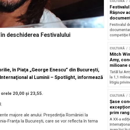
CULTURĂ
Festivalul
Râşnov a
documenta
premieră
Festivalul d
documentare
 în deschiderea Festivalului
competiţie F
CULTURĂ
Mitch Win
Amy, cond
milioane 
rilie, în Piaţa „George Enescu” din Bucureşti,
litigiu pie
Tatăl lui A
 Internaţional al Luminii – Spotlight, informează
la 1,1 milio
litigiu privin
e orele 20,00 şi 23,55.
CULTURĂ
Șase con
B.
excepționa
prim rang
ente majore ale anului: Preşedinţia României la
internați
A XX-a ediți
ia-Franţa la Bucureşti, care se vor reflecta în tema
orchestra
Internaționa
prestigiu
avea loc în 