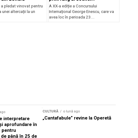
internaționale și ansambluri
 a pledat vinovat pentru
A XX-a ediție a Concursului
orchestrale românești de
 unei altercații la un
Internațional George Enescu, care va
prestigiu, în programul
avea loc în perioada 23...
Concursului Enescu 2026
CULTURĂ
o lună ago
 ago
CULTURĂ
„Cantafabule” revine la Operetă
 interpretare
Athenaeu
și aprofundare în
2026 Laur
i pentru
Grammy, C
i de până în 25 de
reuni sub