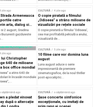
lui Enescu 2026
3 zile ago
CULTURĂ
4 zile ago
l Strada Armeneasca
O copie piratată a filmului
portile catre
„Odiseea” a strâns milioane de
in arta, dialog si
vizualizări pe rețele sociale
, intre 31 iulie si 2
ie si 2 august, Gradina
O copie piratată a filmului 'Odiseea',
a Gradina Botanica din
n Bucuresti gazduieste
cea mai profitabilă peliculă a anului,
...
vizualizată de...
CULTURĂ
5 zile ago
4 zile ago
10 filme care vor domina luna
 lui Christopher
august
nge 640 de milioane
Luna august aduce o serie
la box office mondial
impresionantă de premiere
iseea” a atins 640 de
cinematografice, de la noul thriller
dolari în încasări mondiale
post-apocaliptic...
iseea”,...
o săptămână ago
CULTURĂ
o săptămână ago
wn a pledat vinovat
Șase concerte simfonice
ay după o altercație
excepționale, cu invitați de
b din Londra
prim rang ai scenei