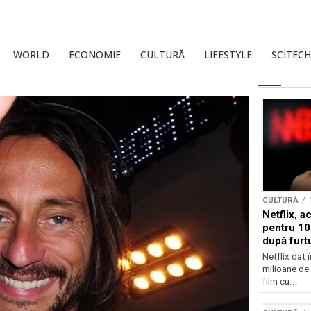
WORLD
ECONOMIE
CULTURĂ
LIFESTYLE
SCITECH
CULTURĂ
Netflix, a
pentru 10
după furtu
Nicolas 
Netflix dat 
milioane de 
film cu...