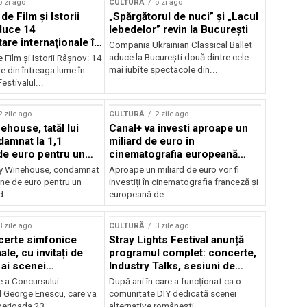
o zi ago
CULTURĂ
o zi ago
 de Film şi Istorii
„Spărgătorul de nuci” și „Lacul
duce 14
lebedelor” revin la București
re internaţionale în
Compania Ukrainian Classical Ballet
aduce la București două dintre cele
e Film şi Istorii Râşnov: 14
mai iubite spectacole din...
 din întreaga lume în
estivalul...
2 zile ago
CULTURĂ
2 zile ago
ehouse, tatăl lui
Canal+ va investi aproape un
amnat la 1,1
miliard de euro în
de euro pentru un
cinematografia europeană
rdut
până în 2032
my Winehouse, condamnat
Aproape un miliard de euro vor fi
ane de euro pentru un
investiți în cinematografia franceză și
d...
europeană de...
3 zile ago
CULTURĂ
3 zile ago
certe simfonice
Stray Lights Festival anunță
le, cu invitați de
programul complet: concerte,
 ai scenei
Industry Talks, sesiuni de
onale și ansambluri
audiție și noi opțiuni de
e a Concursului
După ani în care a funcționat ca o
le românești de
participare pentru public
l George Enescu, care va
comunitate DIY dedicată scenei
, în programul
perioada 23...
alternative românești,...