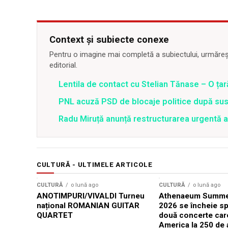
Context și subiecte conexe
Pentru o imagine mai completă a subiectului, urmărește
editorial.
Lentila de contact cu Stelian Tănase – O ța
PNL acuză PSD de blocaje politice după su
Radu Miruță anunță restructurarea urgentă
CULTURĂ - ULTIMELE ARTICOLE
CULTURĂ
o lună ago
CULTURĂ
o lună ago
ANOTIMPURI/VIVALDI Turneu
Athenaeum Summer
național ROMANIAN GUITAR
2026 se încheie sp
QUARTET
două concerte car
America la 250 de 