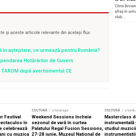
Chris Brown
afray în urma
club...
 și aceste articole relevante din același flux
ră în așteptare, ce urmează pentru România?
spendarea Hotărârilor de Guvern
 a TAROM după avertismentul CE
CULTURĂ
o lună ago
CULTURĂ
o lună
 Festival
Weekend Sessions încheie
Masterclass de
ectaculos în
sezonul de vară în curtea
instrumentală 
e celebrează
Palatului Regal Fusion Sessions,
studiul muzici
ani cu muzica
27-28 iunie, Muzeul Național de
instrumentiști