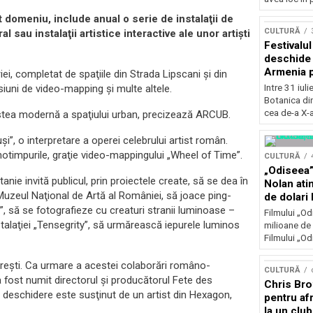
Concursu
t domeniu, include anual o serie de instalaţii de
CULTURĂ
l sau instalaţii artistice interactive ale unor artişti
Festivalu
deschide 
Armenia pr
iei, completat de spaţiile din Strada Lipscani şi din
patrimoniu
Intre 31 iul
sesiuni de video-mapping şi multe altele.
august, l
Botanica di
Bucuresti
cea de-a X-a
estea modernă a spaţiului urban, precizează ARCUB.
i”, o interpretare a operei celebrului artist român.
anotimpurile, graţie video-mappingului „Wheel of Time”.
CULTURĂ
„Odiseea”
anie invită publicul, prin proiectele create, să se dea în
Nolan ati
 Muzeul Naţional de Artă al României, să joace ping-
de dolari 
g”, să se fotografieze cu creaturi stranii luminoase –
Filmului „Od
talaţiei „Tensegrity”, să urmărească iepurele luminos
milioane de 
Filmului „Od
reşti. Ca urmare a acestei colaborări româno-
CULTURĂ
i a fost numit directorul şi producătorul Fete des
Chris Bro
 deschidere este susţinut de un artist din Hexagon,
pentru afr
la un clu