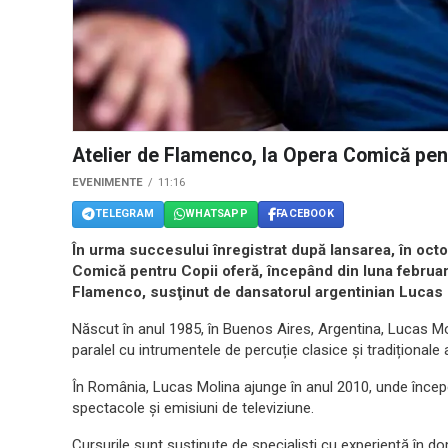
Atelier de Flamenco, la Opera Comică pen
EVENIMENTE
11:16
TELEGRAM
WHATSAPP
FACEBOOK
În urma succesului înregistrat după lansarea, în octo
Comică pentru Copii oferă, începând din luna februari
Flamenco, susţinut de dansatorul argentinian Lucas 
Născut în anul 1985, în Buenos Aires, Argentina, Lucas Mo
paralel cu intrumentele de percuție clasice și tradiționale 
În România, Lucas Molina ajunge în anul 2010, unde începe
spectacole și emisiuni de televiziune.
Cursurile sunt susținute de specialiști cu experiență în dom