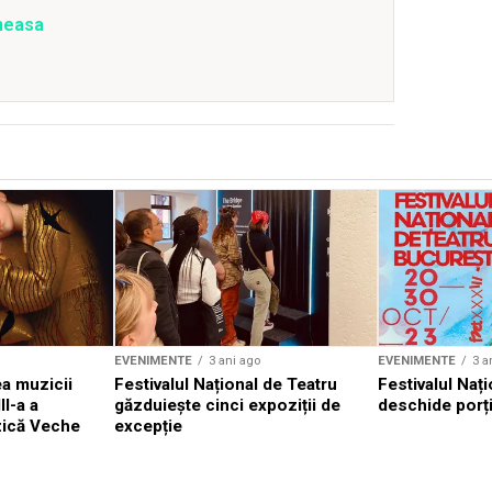
ăneasa
EVENIMENTE
3 ani ago
EVENIMENTE
3 a
a muzicii
Festivalul Național de Teatru
Festivalul Nați
II-a a
găzduiește cinci expoziții de
deschide porți
zică Veche
excepție