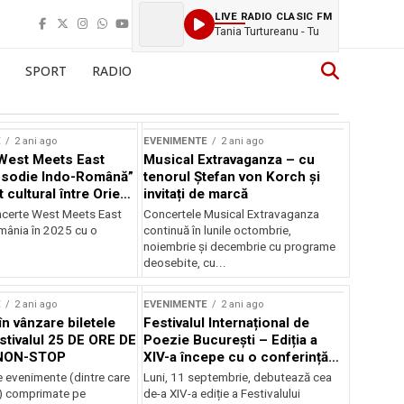
LIVE RADIO CLASIC FM
Tania Turtureanu - Tu
SPORT
RADIO
E
2 ani ago
EVENIMENTE
2 ani ago
West Meets East
Musical Extravaganza – cu
psodie Indo-Română”
tenorul Ștefan von Korch și
t cultural între Orient
invitați de marcă
nt
ncerte West Meets East
Concertele Musical Extravaganza
omânia în 2025 cu o
continuă în lunile octombrie,
noiembrie şi decembrie cu programe
deosebite, cu...
E
2 ani ago
EVENIMENTE
2 ani ago
în vânzare biletele
Festivalul Internațional de
stivalul 25 DE ORE DE
Poezie București – Ediția a
NON-STOP
XIV-a începe cu o conferință
despre limba română
 evenimente (dintre care
Luni, 11 septembrie, debutează cea
susținută de Marco Lucchesi
) comprimate pe
de-a XIV-a ediție a Festivalului