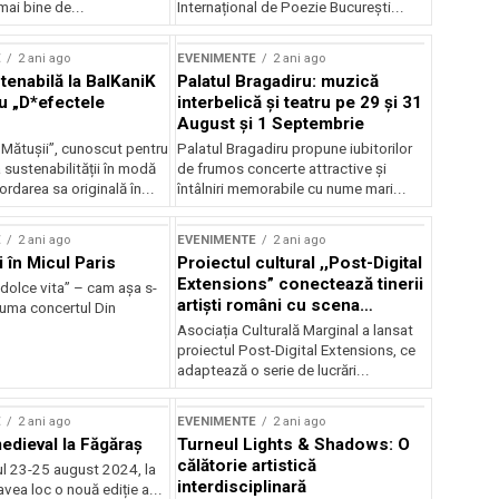
mai bine de...
Internațional de Poezie București...
E
2 ani ago
EVENIMENTE
2 ani ago
enabilă la BalKaniK
Palatul Bragadiru: muzică
cu „D*efectele
interbelică şi teatru pe 29 şi 31
August şi 1 Septembrie
 Mătușii”, cunoscut pentru
Palatul Bragadiru propune iubitorilor
sustenabilității în modă
de frumos concerte attractive şi
ordarea sa originală în...
întâlniri memorabile cu nume mari...
E
2 ani ago
EVENIMENTE
2 ani ago
i în Micul Paris
Proiectul cultural ,,Post-Digital
Extensions” conectează tinerii
dolce vita” – cam așa s-
artiști români cu scena
zuma concertul Din
internațională
Asociația Culturală Marginal a lansat
proiectul Post-Digital Extensions, ce
adaptează o serie de lucrări...
E
2 ani ago
EVENIMENTE
2 ani ago
medieval la Făgăraș
Turneul Lights & Shadows: O
călătorie artistică
l 23-25 august 2024, la
interdisciplinară
vea loc o nouă ediție a...