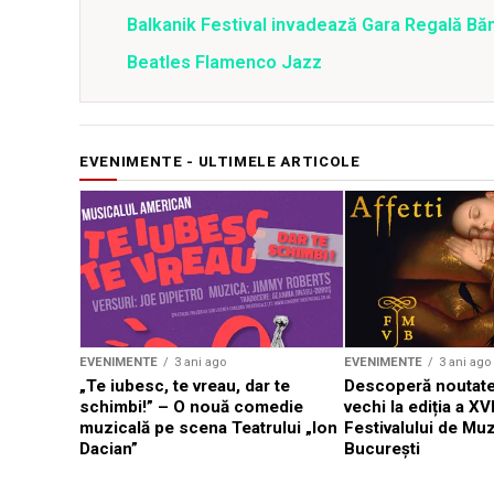
Balkanik Festival invadează Gara Regală B
Beatles Flamenco Jazz
EVENIMENTE - ULTIMELE ARTICOLE
EVENIMENTE
3 ani ago
EVENIMENTE
3 ani ago
„Te iubesc, te vreau, dar te
Descoperă noutate
schimbi!” – O nouă comedie
vechi la ediția a XVI
muzicală pe scena Teatrului „Ion
Festivalului de Mu
Dacian”
București