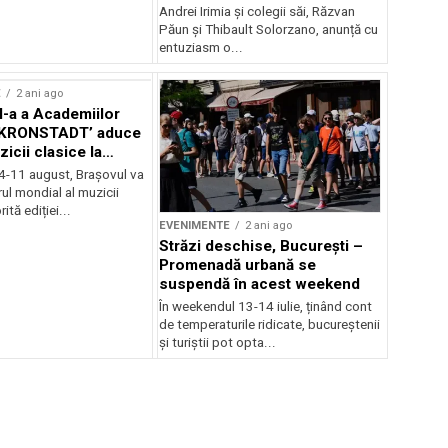
Andrei Irimia și colegii săi, Răzvan
Păun și Thibault Solorzano, anunță cu
entuziasm o...
E
2 ani ago
II-a a Academiilor
KRONSTADT’ aduce
zicii clasice la
 4-11 august, Brașovul va
ul mondial al muzicii
ită ediției...
EVENIMENTE
2 ani ago
Străzi deschise, București –
Promenadă urbană se
suspendă în acest weekend
În weekendul 13-14 iulie, ținând cont
de temperaturile ridicate, bucureștenii
și turiștii pot opta...