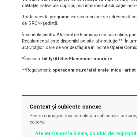
calitățile native ale copiilor, prin intermediul educației non
Toate aceste programe extracurriculare se adresează copiil
de 5 RON/ședință.
Înscrierile pentru Atelierul de Flamenco se fac online, pâ
Regulamentul este disponibil pe site-ul instituției**. În ur
activităților, care se vor desfășura în incinta Operei Comi
*Înscrieri:
bit.ly/AtelierFlamenco-Inscriere
**Regulament:
operacomica.ro/atelierele-micul-artist
Context și subiecte conexe
Pentru o imagine mai completă a subiectului, urmărește
editorial.
Atelier Cehov la Sinaia, condus de regizorul