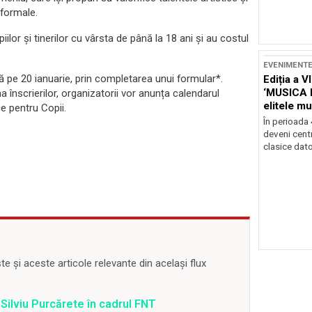
-formale.
or și tinerilor cu vârsta de până la 18 ani și au costul
EVENIMENT
nă pe 20 ianuarie, prin completarea unui formular*.
Ediția a V
‘MUSICA 
ma înscrierilor, organizatorii vor anunța calendarul
elitele mu
ce pentru Copii.
Brașov
În perioada
deveni centr
clasice dator
 și aceste articole relevante din același flux
 Silviu Purcărete în cadrul FNT