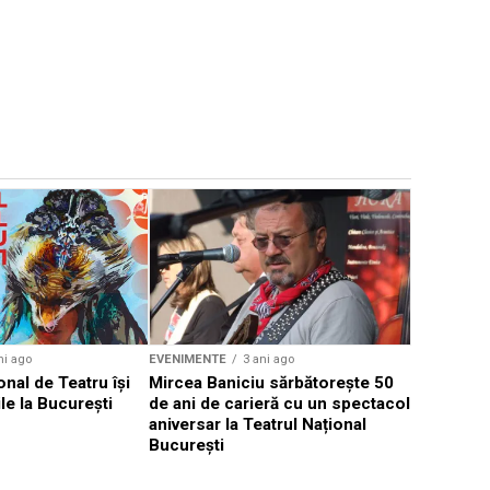
EVENIMENTE
Weekend c
Teatru la 
eveniment
ni ago
EVENIMENTE
3 ani ago
onal de Teatru își
Mircea Baniciu sărbătorește 50
le la București
de ani de carieră cu un spectacol
aniversar la Teatrul Național
București