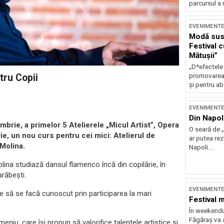
parcursul a 
EVENIMENT
Modă sust
Festival 
Mătușii”
„D*efectele
tru Copii
promovarea 
și pentru ab
EVENIMENT
Din Napol
mbrie, a primelor 5 Atelierele „Micul Artist”, Opera
O seară de „
e, un nou curs pentru cei mici: Atelierul de
ar putea re
Molina.
Napoli...
lina studiază dansul flamenco încă din copilărie, în
arăbești.
EVENIMENT
 să se facă cunoscut prin participarea la mari
Festival 
În weekendu
Făgăraș va a
eniu, care își propun să valorifice talentele artistice și