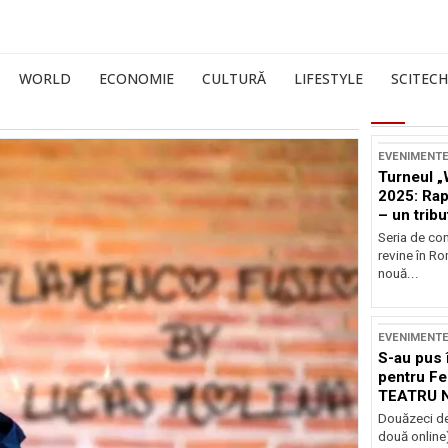
WORLD
ECONOMIE
CULTURĂ
LIFESTYLE
SCITECH
EVENIMENT
Turneul „
2025: Ra
– un tribu
și Occide
Seria de co
revine în R
nouă...
EVENIMENT
S-au pus 
pentru Fe
TEATRU 
Douăzeci de
două online