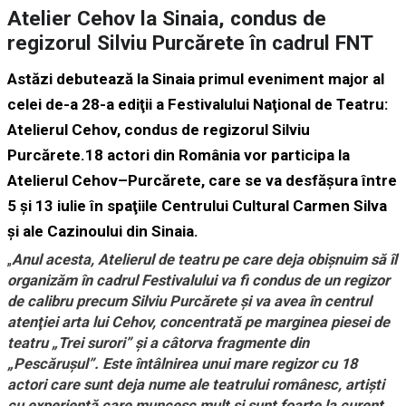
Atelier Cehov la Sinaia, condus de
regizorul Silviu Purcărete în cadrul FNT
Astăzi debutează la Sinaia primul eveniment major al
celei de-a 28-a ediţii a Festivalului Naţional de Teatru:
Atelierul Cehov, condus de regizorul Silviu
Purcărete.18 actori din România vor participa la
Atelierul Cehov–Purcărete, care se va desfăşura între
5 şi 13 iulie în spaţiile Centrului Cultural Carmen Silva
şi ale Cazinoului din Sinaia.
„
Anul acesta, Atelierul de teatru pe care deja obişnuim să îl
organizăm în cadrul Festivalului va fi condus de un regizor
de calibru precum Silviu Purcărete şi va avea în centrul
atenţiei arta lui Cehov, concentrată pe marginea piesei de
teatru „Trei surori” şi a câtorva fragmente din
„Pescăruşul”. Este întâlnirea unui mare regizor cu 18
actori care sunt deja nume ale teatrului românesc, artişti
cu experienţă care muncesc mult şi sunt foarte la curent