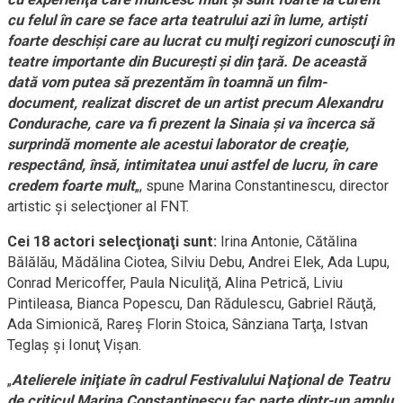
cu felul în care se face arta teatrului azi în lume, artişti
foarte deschişi care au lucrat cu mulţi regizori cunoscuţi în
teatre importante din Bucureşti şi din ţară. De această
dată vom putea să prezentăm în toamnă un film-
document, realizat discret de un artist precum Alexandru
Condurache, care va fi prezent la Sinaia şi va încerca să
surprindă momente ale acestui laborator de creaţie,
respectând, însă, intimitatea unui astfel de lucru, în care
credem foarte mult
„, spune Marina Constantinescu, director
artistic şi selecţioner al FNT.
Cei 18 actori selecţionaţi sunt:
Irina Antonie, Cătălina
Bălălău, Mădălina Ciotea, Silviu Debu, Andrei Elek, Ada Lupu,
Conrad Mericoffer, Paula Niculiţă, Alina Petrică, Liviu
Pintileasa, Bianca Popescu, Dan Rădulescu, Gabriel Răuţă,
Ada Simionică, Rareş Florin Stoica, Sânziana Tarţa, Istvan
Teglaş şi Ionuţ Vişan.
„
Atelierele iniţiate în cadrul Festivalului Naţional de Teatru
de criticul Marina Constantinescu fac parte dintr-un amplu