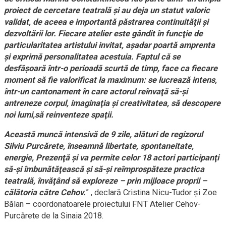
proiect de cercetare teatrală şi au deja un statut valoric
validat, de aceea e importantă păstrarea continuităţii şi
dezvoltării lor. Fiecare atelier este gândit în funcţie de
particularitatea artistului invitat, aşadar poartă amprenta
şi exprimă personalitatea acestuia. Faptul că se
desfăşoară într-o perioadă scurtă de timp, face ca fiecare
moment să fie valorificat la maximum: se lucrează intens,
într-un cantonament în care actorul reînvaţă să-şi
antreneze corpul, imaginaţia şi creativitatea, să descopere
noi lumi,să reinventeze spaţii.
Această muncă intensivă de 9 zile, alături de regizorul
Silviu Purcărete, înseamnă libertate, spontaneitate,
energie, Prezenţă şi va permite celor 18 actori participanţi
să-şi îmbunătăţească şi să-şi reîmprospăteze practica
teatrală, învăţând să exploreze – prin mijloace proprii –
călătoria către Cehov.
” , declară Cristina Nicu-Tudor şi Zoe
Bălan – coordonatoarele proiectului FNT Atelier Cehov-
Purcărete de la Sinaia 2018.