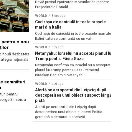
Mediu şi 
David privind epuizarea stocurilor de rachete
după anun
Președintele Donald...
Scandal într
WORLD
8 ore ago
Mediu şi mi
Buzoianu d
Cod roșu de caniculă în toate orașele
controalelor
mari din Italia
şeful Gărzii
Cod roșu de caniculă în toate orașele mari ale
Italiei Italia se confruntă cu un val...
t pentru o nouă
ilor
WORLD
o zi ago
Netanyahu: Israelul nu acceptă planul lui
u o nouă dezbatere
Trump pentru Fâșia Gaza
rategia națională
Netanyahu confirmă că Israelul nu a acceptat
planul lui Trump pentru Gaza Premierul
israelian Benjamin Netanyahu...
de semnături
WORLD
o zi ago
n
Alertă pe aeroportul din Leipzig după
uri pentru
descoperirea unui obiect suspect lângă
eorge Simion, a
pistă
Alertă pe aeroportul din Leipzig după
descoperirea unui obiect suspect Poliția
germană a demarat o anchetă...