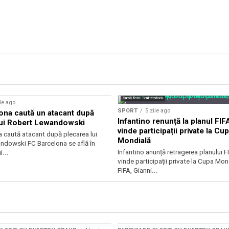
Sursă foto: Shutterstock
ile ago
SPORT
5 zile ago
ona caută un atacant după
Infantino renunță la planul FIF
lui Robert Lewandowski
vinde participații private la Cu
 caută atacant după plecarea lui
Mondială
ndowski FC Barcelona se află în
Infantino anunță retragerea planului F
i...
vinde participații private la Cupa Mon
FIFA, Gianni...