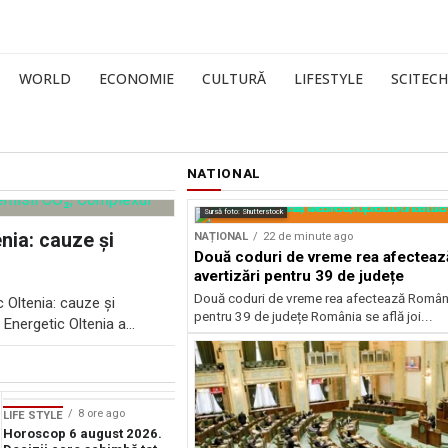
WORLD
ECONOMIE
CULTURĂ
LIFESTYLE
SCITECH
NATIONAL
Sursă foto: Shutterstock
nia: cauze și
NAȚIONAL
22 de minute ago
Două coduri de vreme rea afecteaz
avertizări pentru 39 de județe
Două coduri de vreme rea afectează România 
 Oltenia: cauze și
pentru 39 de județe România se află joi...
Energetic Oltenia a...
8 ore ago
LIFE STYLE
Horoscop 6 august 2026.