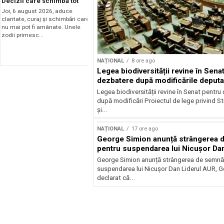
Decizii care schimbă tot
Joi, 6 august 2026, aduce
claritate, curaj și schimbări care
nu mai pot fi amânate. Unele
zodii primesc...
NAȚIONAL
8 ore ago
Legea biodiversității revine în Sena
dezbatere după modificările deputaț
Legea biodiversității revine în Senat pentr
după modificări Proiectul de lege privind St
și...
NAȚIONAL
17 ore ago
George Simion anunță strângerea 
pentru suspendarea lui Nicușor Da
George Simion anunță strângerea de semnăt
suspendarea lui Nicușor Dan Liderul AUR, G
declarat că...