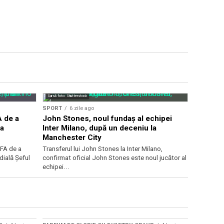
Sursă foto: Shutterstock
SPORT
6 zile ago
A de a
John Stones, noul fundaș al echipei
pa
Inter Milano, după un deceniu la
Manchester City
IFA de a
Transferul lui John Stones la Inter Milano,
dială Șeful
confirmat oficial John Stones este noul jucător al
echipei...