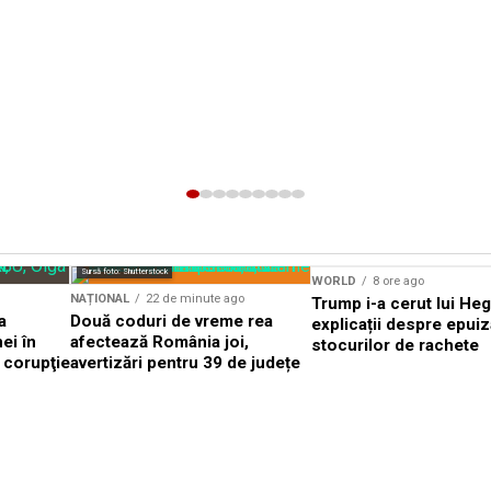
Sursă foto: Shutterstock
WORLD
8 ore ago
NAȚIONAL
22 de minute ago
Trump i-a cerut lui He
a
Două coduri de vreme rea
explicații despre epui
ei în
afectează România joi,
stocurilor de rachete
 corupţie
avertizări pentru 39 de județe