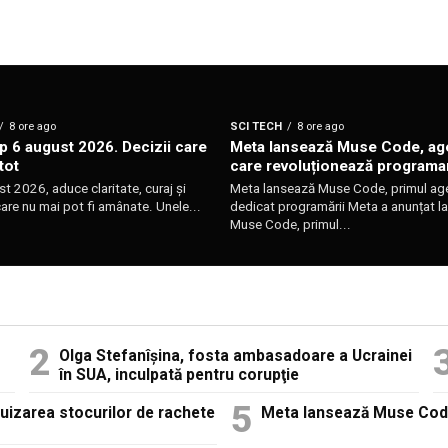
Sursă foto: Shutterstock
8 ore ago
SCI TECH
8 ore ago
 6 august 2026. Decizii care
Meta lansează Muse Code, age
tot
care revoluționează programa
st 2026, aduce claritate, curaj și
Meta lansează Muse Code, primul age
are nu mai pot fi amânate. Unele...
dedicat programării Meta a anunțat l
Muse Code, primul...
Olga Stefanîşina, fosta ambasadoare a Ucrainei
în SUA, inculpată pentru corupţie
puizarea stocurilor de rachete
Meta lansează Muse Code