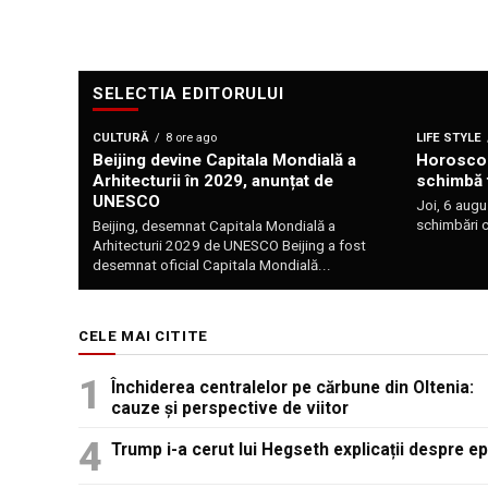
SELECTIA EDITORULUI
CULTURĂ
8 ore ago
LIFE STYLE
Beijing devine Capitala Mondială a
Horoscop
Arhitecturii în 2029, anunțat de
schimbă 
UNESCO
Joi, 6 augu
schimbări c
Beijing, desemnat Capitala Mondială a
Arhitecturii 2029 de UNESCO Beijing a fost
desemnat oficial Capitala Mondială...
CELE MAI CITITE
Închiderea centralelor pe cărbune din Oltenia:
cauze și perspective de viitor
Trump i-a cerut lui Hegseth explicații despre e