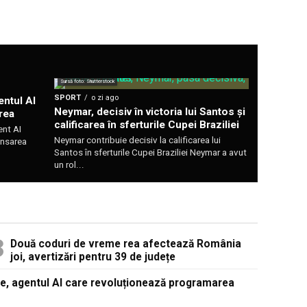
Sursă foto: Shutterstock
SPORT
o zi ago
ntul AI
Neymar, decisiv în victoria lui Santos și
rea
calificarea în sferturile Cupei Braziliei
nt AI
Neymar contribuie decisiv la calificarea lui
ansarea
Santos în sferturile Cupei Braziliei Neymar a avut
un rol...
Două coduri de vreme rea afectează România
joi, avertizări pentru 39 de județe
, agentul AI care revoluționează programarea