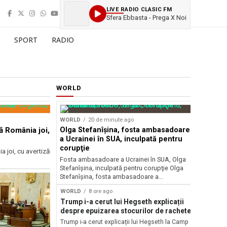
LIVE RADIO CLASIC FM
Sfera Ebbasta - Prega X Noi
SPORT
RADIO
WORLD
TOP STOR
Sursă foto: Shutte
Închider
WORLD
20 de minute ago
ă România joi,
Olga Stefanîşina, fosta ambasadoare
perspect
a Ucrainei în SUA, inculpată pentru
NAȚIONAL
corupţie
joi, cu avertizări
Închiderea
Fosta ambasadoare a Ucrainei în SUA, Olga
implicații 
Stefanîşina, inculpată pentru corupţie Olga
Stefanîşina, fosta ambasadoare a...
RELATED
WORLD
8 ore ago
Trump i-a cerut lui Hegseth explicații
despre epuizarea stocurilor de rachete
NAȚIONAL
Conflict î
Trump i-a cerut explicații lui Hegseth la Camp