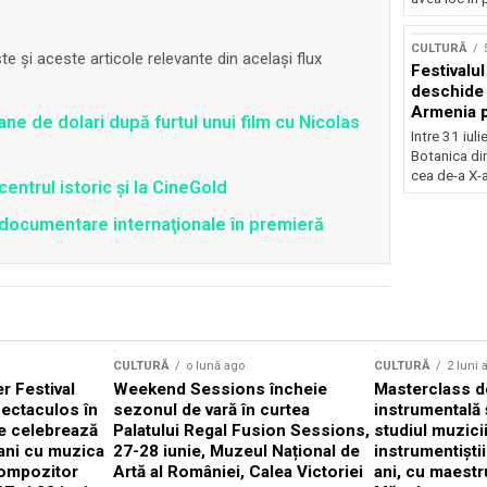
Concursu
CULTURĂ
 și aceste articole relevante din același flux
Festivalu
deschide 
Armenia pr
ane de dolari după furtul unui film cu Nicolas
patrimoniu
Intre 31 iul
august, l
Botanica di
Bucuresti
cea de-a X-a
centrul istoric și la CineGold
4 documentare internaţionale în premieră
CULTURĂ
o lună ago
CULTURĂ
2 luni 
 Festival
Weekend Sessions încheie
Masterclass de
ectaculos în
sezonul de vară în curtea
instrumentală 
e celebrează
Palatului Regal Fusion Sessions,
studiul muzici
ani cu muzica
27-28 iunie, Muzeul Național de
instrumentiști
compozitor
Artă al României, Calea Victoriei
ani, cu maestr