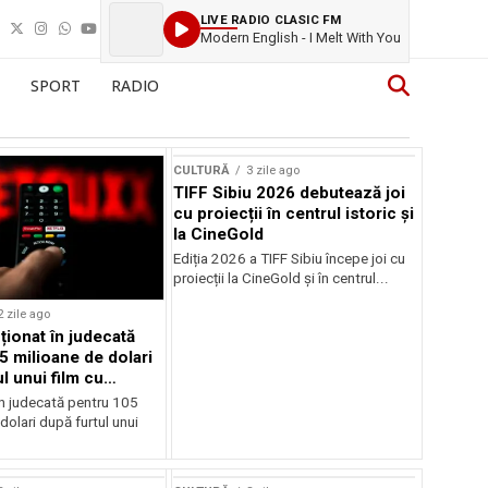
LIVE RADIO CLASIC FM
Modern English - I Melt With You
SPORT
RADIO
CULTURĂ
3 zile ago
TIFF Sibiu 2026 debutează joi
cu proiecții în centrul istoric și
la CineGold
Ediția 2026 a TIFF Sibiu începe joi cu
proiecții la CineGold și în centrul...
2 zile ago
cționat în judecată
5 milioane de dolari
l unui film cu
Cage
în judecată pentru 105
dolari după furtul unui