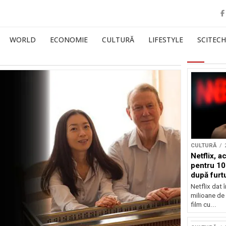
WORLD
ECONOMIE
CULTURĂ
LIFESTYLE
SCITECH
CULTURĂ
Netflix, a
pentru 10
după furtu
Nicolas 
Netflix dat 
milioane de 
film cu...