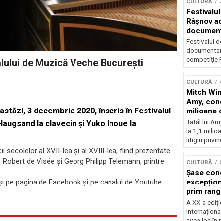
CULTURĂ
Festivalul
Râşnov a
documenta
premieră
Festivalul d
documentare
competiţie F
alului de Muzică Veche București
CULTURĂ
Mitch Win
Amy, cond
 astăzi, 3 decembrie 2020, înscris în Festivalul
milioane 
litigiu pie
Tatăl lui A
augsand la clavecin și Yuko Inoue la
la 1,1 milio
litigiu privin
 secolelor al XVII-lea și al XVIII-lea, fiind prezentate
 Robert de Visée şi Georg Philipp Telemann, printre
CULTURĂ
Șase con
excepționa
r și pe pagina de Facebook și pe canalul de Youtube
prim rang
internați
A XX-a ediți
orchestra
Internaționa
prestigiu
avea loc în 