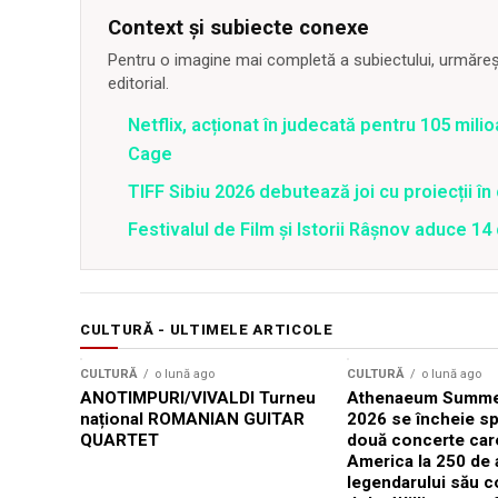
Context și subiecte conexe
Pentru o imagine mai completă a subiectului, urmărește
editorial.
Netflix, acționat în judecată pentru 105 milio
Cage
TIFF Sibiu 2026 debutează joi cu proiecții în 
Festivalul de Film şi Istorii Râşnov aduce 1
CULTURĂ - ULTIMELE ARTICOLE
CULTURĂ
o lună ago
CULTURĂ
o lună ago
ANOTIMPURI/VIVALDI Turneu
Athenaeum Summer
național ROMANIAN GUITAR
2026 se încheie sp
QUARTET
două concerte car
America la 250 de 
legendarului său 