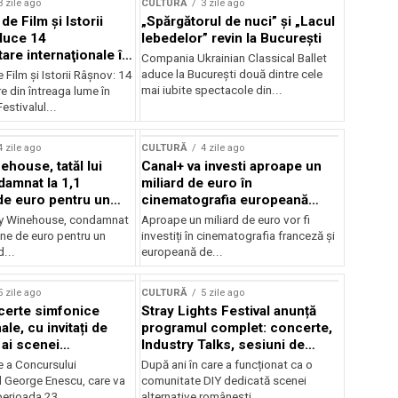
3 zile ago
CULTURĂ
3 zile ago
 de Film şi Istorii
„Spărgătorul de nuci” și „Lacul
duce 14
lebedelor” revin la București
re internaţionale în
Compania Ukrainian Classical Ballet
aduce la București două dintre cele
e Film şi Istorii Râşnov: 14
mai iubite spectacole din...
 din întreaga lume în
estivalul...
4 zile ago
CULTURĂ
4 zile ago
ehouse, tatăl lui
Canal+ va investi aproape un
amnat la 1,1
miliard de euro în
de euro pentru un
cinematografia europeană
rdut
până în 2032
my Winehouse, condamnat
Aproape un miliard de euro vor fi
ane de euro pentru un
investiți în cinematografia franceză și
d...
europeană de...
5 zile ago
CULTURĂ
5 zile ago
certe simfonice
Stray Lights Festival anunță
le, cu invitați de
programul complet: concerte,
 ai scenei
Industry Talks, sesiuni de
onale și ansambluri
audiție și noi opțiuni de
e a Concursului
După ani în care a funcționat ca o
le românești de
participare pentru public
l George Enescu, care va
comunitate DIY dedicată scenei
, în programul
perioada 23...
alternative românești,...