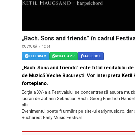
„Bach. Sons and friends” în cadrul Festiv
CULTURĂ
12:34
TELEGRAM
WHATSAPP
FACEBOOK
„Bach. Sons and friends” este titlul recitalului de
de Muzică Veche București. Vor interpreta Ketil H
fortepiano.
Ediția a XV-a a Festivalului se concentrează asupra muzicii
lucrări de Johann Sebastian Bach, Georg Friedrich Händel,
alții.
Evenimentul poate fi urmărit pe site-ul earlymusic.ro, da
Bucharest Early Music Festival.