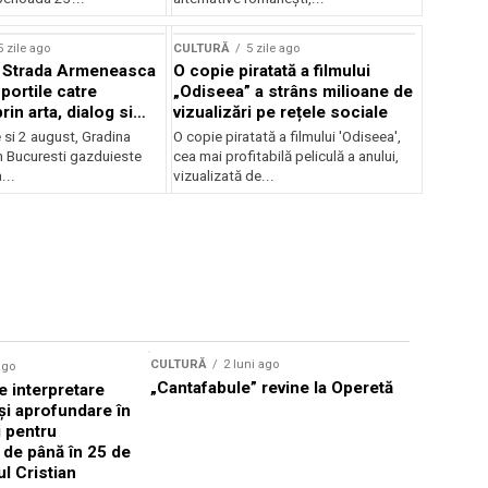
lui Enescu 2026
5 zile ago
CULTURĂ
5 zile ago
l Strada Armeneasca
O copie piratată a filmului
portile catre
„Odiseea” a strâns milioane de
in arta, dialog si
vizualizări pe rețele sociale
, intre 31 iulie si 2
ie si 2 august, Gradina
O copie piratată a filmului 'Odiseea',
a Gradina Botanica din
n Bucuresti gazduieste
cea mai profitabilă peliculă a anului,
...
vizualizată de...
CULTURĂ
2 luni ago
ago
CULTURĂ
„Cantafabule” revine la Operetă
 interpretare
Athenaeu
și aprofundare în
2026 Laur
i pentru
Grammy, C
i de până în 25 de
reuni sub
ul Cristian
Română de