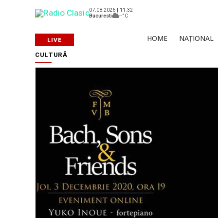
07.08.2026 | 11:32
Bucuresti
--°C
HOME
NAȚIONAL
CULTURĂ