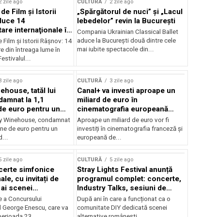
2 zile ago
CULTURĂ
2 zile ago
 de Film şi Istorii
„Spărgătorul de nuci” și „Lacul
duce 14
lebedelor” revin la București
re internaţionale în
Compania Ukrainian Classical Ballet
aduce la București două dintre cele
e Film şi Istorii Râşnov: 14
mai iubite spectacole din...
 din întreaga lume în
estivalul...
3 zile ago
CULTURĂ
3 zile ago
ehouse, tatăl lui
Canal+ va investi aproape un
amnat la 1,1
miliard de euro în
de euro pentru un
cinematografia europeană
rdut
până în 2032
my Winehouse, condamnat
Aproape un miliard de euro vor fi
ane de euro pentru un
investiți în cinematografia franceză și
d...
europeană de...
5 zile ago
CULTURĂ
5 zile ago
certe simfonice
Stray Lights Festival anunță
le, cu invitați de
programul complet: concerte,
 ai scenei
Industry Talks, sesiuni de
onale și ansambluri
audiție și noi opțiuni de
e a Concursului
După ani în care a funcționat ca o
le românești de
participare pentru public
l George Enescu, care va
comunitate DIY dedicată scenei
, în programul
perioada 23...
alternative românești,...