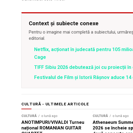
Context și subiecte conexe
Pentru o imagine mai completă a subiectului, urmărește
editorial.
Netflix, acționat în judecată pentru 105 milio
Cage
TIFF Sibiu 2026 debutează joi cu proiecții în 
Festivalul de Film şi Istorii Râşnov aduce 1
CULTURĂ - ULTIMELE ARTICOLE
CULTURĂ
o lună ago
CULTURĂ
o lună ago
ANOTIMPURI/VIVALDI Turneu
Athenaeum Summer
național ROMANIAN GUITAR
2026 se încheie sp