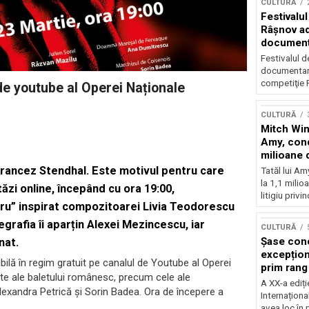
CULTURĂ
Festivalul
Râşnov a
documenta
premieră
Festivalul d
documentare
competiţie F
de youtube al Operei Naționale
CULTURĂ
Mitch Win
Amy, cond
milioane 
litigiu pie
 francez Stendhal. Este motivul pentru care
Tatăl lui A
la 1,1 milio
ăzi online, începând cu ora 19:00,
litigiu privin
gru” inspirat compozitoarei Livia Teodorescu
rafia îi aparțin Alexei Mezincescu, iar
CULTURĂ
Șase con
nat.
excepționa
ibilă în regim gratuit pe canalul de Youtube al Operei
prim rang
te ale baletului românesc, precum cele ale
internați
A XX-a ediți
exandra Petrică și Sorin Badea. Ora de începere a
orchestra
Internaționa
prestigiu
avea loc în 