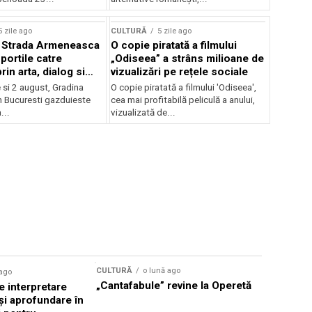
lui Enescu 2026
5 zile ago
CULTURĂ
5 zile ago
l Strada Armeneasca
O copie piratată a filmului
portile catre
„Odiseea” a strâns milioane de
in arta, dialog si
vizualizări pe rețele sociale
, intre 31 iulie si 2
ie si 2 august, Gradina
O copie piratată a filmului 'Odiseea',
a Gradina Botanica din
n Bucuresti gazduieste
cea mai profitabilă peliculă a anului,
...
vizualizată de...
CULTURĂ
o lună ago
 ago
CULTURĂ
„Cantafabule” revine la Operetă
 interpretare
Athenaeu
și aprofundare în
2026 Laur