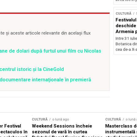
Concursu
CULTURĂ
Festivalu
deschide 
Armenia pr
 și aceste articole relevante din același flux
patrimoniu
Intre 31 iul
august, l
Botanica di
Bucuresti
cea de-a X-a
ane de dolari după furtul unui film cu Nicolas
centrul istoric și la CineGold
4 documentare internaţionale în premieră
CULTURĂ
o lună ago
CULTURĂ
o lună
 Festival
Weekend Sessions încheie
Masterclass de
ectaculos în
sezonul de vară în curtea
instrumentală 