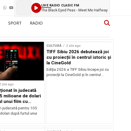
LIVE RADIO CLASIC FM
The Black Eyed Peas - Meet Me Halfway
SPORT
RADIO
CULTURĂ
2 zile ago
TIFF Sibiu 2026 debutează joi
cu proiecții în centrul istoric și
la CineGold
Ediția 2026 a TIFF Sibiu începe joi cu
proiecții la CineGold și în centrul...
2 zile ago
cționat în judecată
5 milioane de dolari
l unui film cu
Cage
în judecată pentru 105
dolari după furtul unui