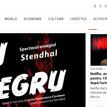
WORLD
ECONOMIE
CULTURĂ
LIFESTYLE
SCITECH
CULTURĂ
Netflix, a
pentru 10
după furtu
Nicolas 
Netflix dat 
milioane de 
film cu...