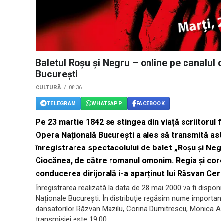
Baletul Roșu și Negru – online pe canalul 
București
CULTURĂ
08:36
TELEGRAM
WHATSAPP
FACEBOOK
Pe 23 martie 1842 se stingea din viață scriitorul
Opera Națională București a ales să transmită ast
înregistrarea spectacolului de balet „Roșu și Ne
Ciocănea, de către romanul omonim. Regia și coreg
conducerea dirijorală i-a aparținut lui Răsvan Cer
Înregistrarea realizată la data de 28 mai 2000 va fi dispon
Naționale București. În distribuție regăsim nume importan
dansatorilor Răzvan Mazilu, Corina Dumitrescu, Monica Al
transmisiei este 19.00.