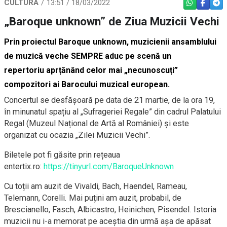
CULTURĂ
13:51 / 18/03/2022
WHATSAPP
FACEBO
TEL
„Baroque unknown” de Ziua Muzicii Vechi
​Prin proiectul
Baroque unknown
, muzicienii ansamblului
de muzică veche SEMPRE aduc pe scenă un
repertoriu aprțănând celor mai „necunoscuți”
compozitori ai Barocului muzical european.
​Concertul se desfășoară pe data de 21 martie, de la ora 19,
în minunatul spațiu al „Sufrageriei Regale” din cadrul Palatului
Regal (Muzeul Național de Artă al României) și este
organizat cu ocazia „Zilei Muzicii Vechi”.
​Biletele pot fi găsite prin rețeaua
entertix.ro:
https://tinyurl.com/BaroqueUnknown
​Cu toții am auzit de Vivaldi, Bach, Haendel, Rameau,
Telemann, Corelli. Mai puțini am auzit, probabil, de
Brescianello, Fasch, Albicastro, Heinichen, Pisendel. Istoria
muzicii nu i-a memorat pe aceștia din urmă așa de apăsat