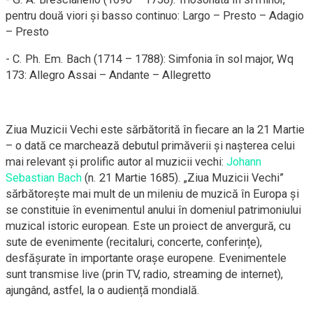
pentru două viori și basso continuo: Largo – Presto – Adagio
– Presto
​- C. Ph. Em. Bach (1714 – 1788): Simfonia în sol major, Wq
173: Allegro Assai – Andante – Allegretto
​Ziua Muzicii Vechi este sărbătorită în fiecare an la 21 Martie
– o dată ce marchează debutul primăverii și nașterea celui
mai relevant și prolific autor al muzicii vechi:
Johann
Sebastian Bach
(n. 21 Martie 1685). „Ziua Muzicii Vechi”
sărbătorește mai mult de un mileniu de muzică în Europa și
se constituie în evenimentul anului în domeniul patrimoniului
muzical istoric european. Este un proiect de anvergură, cu
sute de evenimente (recitaluri, concerte, conferințe),
desfășurate în importante orașe europene. Evenimentele
sunt transmise live (prin TV, radio, streaming de internet),
ajungând, astfel, la o audiență mondială.