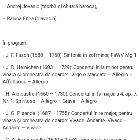
– Andrej Jovanic (teorbă și chitară barocă),
– Raluca Enea (clavecin).
​În program:
​- J. F. Fasch (1688 – 1758): Sinfonia în sol minor, FaWV Mg 1
​- J. D. Heinichen (1683 – 1729): Concertul în la minor pentru
vioară și orchestră de coarde: Largo e staccato – Allegro –
Affettuoso – Allegro
​- H. Albicastro (1660 – 1730): Concertul în fa major, a 4, op. 7,
Nr. 1: Spiritoso – Allegro – Grave – Allegro
​- J. G. Pisendel (1687 – 1755): Concertul în re major, pentru
vioară și orchestră de coarde: Vivace. Andante. Vivace –
Andante – Vivace
​- G. A. Brescianello (1690 – 1758): Triosonata în si minor,