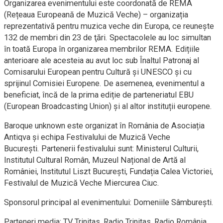
​Organizarea evenimentului este coordonată de REMA
(Rețeaua Europeană de Muzică Veche) – organizația
reprezentativă pentru muzica veche din Europa, ce reunește
132 de membri din 23 de ţări. Spectacolele au loc simultan
în toată Europa în organizarea membrilor REMA. Edițiile
anterioare ale acesteia au avut loc sub Înaltul Patronaj al
Comisarului European pentru Cultură și UNESCO și cu
sprijinul Comisiei Europene. De asemenea, evenimentul a
beneficiat, încă de la prima ediție de parteneriatul EBU
(European Broadcasting Union) și al altor instituții europene.
​Baroque unknown este organizat în România de Asociația
Antiqva și echipa Festivalului de Muzică Veche
București. Partenerii festivalului sunt: Ministerul Culturii,
Institutul Cultural Român, Muzeul Național de Artă al
României, Institutul Liszt București, Fundația Calea Victoriei,
Festivalul de Muzică Veche Miercurea Ciuc.
​Sponsorul principal al evenimentului: Domeniile Sâmburești.
Parteneri media: TV Trinitas, Radio Trinitas, Radio România