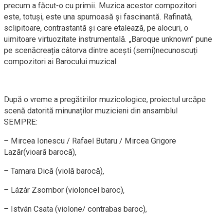
precum a făcut-o cu primii. Muzica acestor compozitori
este, totuși, este una spumoasă și fascinantă. Rafinată,
sclipitoare, contrastantă și care etalează, pe alocuri, o
uimitoare virtuozitate instrumentală. „Baroque unknown” pune
pe scenăcreația câtorva dintre acești (semi)necunoscuți
compozitori ai Barocului muzical.
​După o vreme a pregătirilor muzicologice, proiectul urcăpe
scenă datorită minunaților muzicieni din ansamblul
SEMPRE:
– Mircea Ionescu / Rafael Butaru / Mircea Grigore
Lazăr(vioară barocă),
– Tamara Dică (violă barocă),
– Lázár Zsombor (violoncel baroc),
– István Csata (violone/ contrabas baroc),