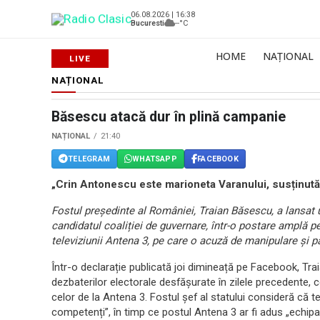
06.08.2026 | 16:38
Bucuresti
--°C
HOME
NAȚIONAL
NAȚIONAL
Băsescu atacă dur în plină campanie
NAȚIONAL
21:40
TELEGRAM
WHATSAPP
FACEBOOK
„Crin Antonescu este marioneta Varanului, susținută
Fostul președinte al României, Traian Băsescu, a lansat u
candidatul coaliției de guvernare, într-o postare amplă pe 
televiziunii Antena 3, pe care o acuză de manipulare și pa
Într-o declarație publicată joi dimineață pe Facebook, Tra
dezbaterilor electorale desfășurate în zilele precedente, 
celor de la Antena 3. Fostul șef al statului consideră că te
competenți”, în timp ce postul Antena 3 ar fi adus „echipa 