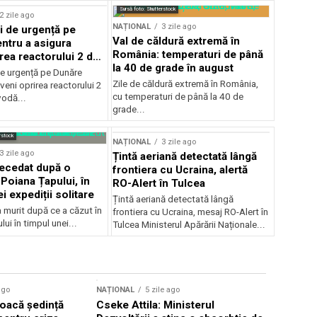
Sursă foto: Shutterstock
2 zile ago
NAȚIONAL
3 zile ago
i de urgență pe
Val de căldură extremă în
ntru a asigura
România: temperaturi de până
rea reactorului 2 de
la 40 de grade în august
odă
de urgență pe Dunăre
Zile de căldură extremă în România,
veni oprirea reactorului 2
cu temperaturi de până la 40 de
vodă...
grade...
rstock
NAȚIONAL
3 zile ago
3 zile ago
Țintă aeriană detectată lângă
decedat după o
frontiera cu Ucraina, alertă
Poiana Țapului, în
RO-Alert în Tulcea
i expediții solitare
Țintă aeriană detectată lângă
a murit după ce a căzut în
frontiera cu Ucraina, mesaj RO-Alert în
ui în timpul unei...
Tulcea Ministerul Apărării Naționale...
ago
NAȚIONAL
5 zile ago
NAȚIONAL
oacă ședință
Cseke Attila: Ministerul
Legea inte