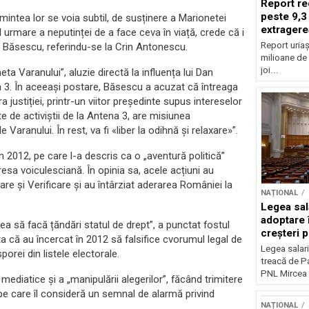
Report re
peste 9,3
n mintea lor se voia subtil, de susținere a Marionetei
extragere
urmare a neputinței de a face ceva în viață, crede că i
Report uriaș
s Băsescu, referindu-se la Crin Antonescu.
milioane de 
joi...
ta Varanului”, aluzie directă la influența lui Dan
na 3. În aceeași postare, Băsescu a acuzat că întreaga
 justiției, printr-un viitor președinte supus intereselor
e de activiștii de la Antena 3, are misiunea
Varanului. În rest, va fi «liber la odihnă și relaxare»”.
n 2012, pe care l-a descris ca o „aventură politică”
sa voiculesciană. În opinia sa, acele acțiuni au
 și Verificare și au întârziat aderarea României la
NAȚIONAL
Legea sal
adoptare 
a să facă țăndări statul de drept”, a punctat fostul
creșteri p
a că au încercat în 2012 să falsifice cvorumul legal de
Legea salari
orei din listele electorale.
treacă de P
PNL Mircea 
 mediatice și a „manipulării alegerilor”, făcând trimitere
e care îl consideră un semnal de alarmă privind
NAȚIONAL