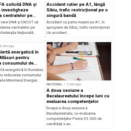
FA solicită DNA și
Accident rutier pe A1, lângă
 investigheze
Sibiu, trafic restricționat pe o
a centralelor pe
singură bandă
 cere DNA și DIICOT să
Accident cu patru mașini pe A1, în
hiderea centralelor pe
apropiere de Sibiu, trafic restricționat
federația Națională...
Un accident...
2 zile ago
lertă energetică în
Măsuri pentru
a consumului de
ate
rtă energetică în România:
ru reducerea consumului
ate Ministerul Energiei...
NAȚIONAL
2 zile ago
A doua sesiune a
Bacalaureatului începe luni cu
evaluarea competenţelor
Începe a doua sesiune a
Bacalaureatului, cu evaluarea
competenţelor Peste 33.000 de
candidaţi s-au...