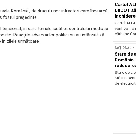
Cartel AL
DIICOT să
eresele României, de dragul unor infractori care încearcă
închidere
s fostul președinte.
cărbune
Cartel ALFA
 tensionat, în care temele justiției, controlului mediatic
verifice înc
cărbune Con
litic. Reacțiile adversarilor politici nu au întârziat să
 în zilele următoare.
NAȚIONAL
Stare de a
România: 
reducere
electricit
Stare de ale
Măsuri pent
de electricit