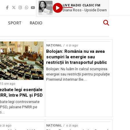
LIVE RADIO CLASIC FM
Diana Ross - Upside Down
SPORT
RADIO
NAȚIONAL
o zi ago
Bolojan: România nu va avea
scumpiri la energie sau
restricții în transportul public
Bolojan: Nu luăm în calcul scumpirea
energiei sau restricții pentru populație
Premierul interimar Ilie...
15 ore ago
ezbate legi esențiale
RR, între PNL și PSD
bate legi controversate
i PSD, jaloane PNRR pe
i...
o zi ago
NAȚIONAL
o zi ago