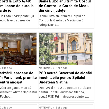
cord la Loto 6/49:
Diana Buzoianu trimite Corpul
 milioane de euro la
de Control la Garda de Mediu
a de joi
din cinci județe
 la Loto 6/49: peste 9,3
Diana Buzoianu trimite Corpul de
euro la extragerea de
Control la Garda de Mediu din 5
județe Diana...
2 zile ago
NAȚIONAL
2 zile ago
arizării, aproape de
PSD acuză Guvernul de alocări
în Parlament, promite
inechitabile pentru Spitalul
entru angajați
Județean Slatina
zării are șanse mari să
Doar 29 din 130 de posturi aprobate
arlament, afirmă deputatul
pentru Spitalul Județean Slatina,
Fechet...
acuză PSD Prim-vicepreședintele...
2 zile ago
NAȚIONAL
2 zile ago