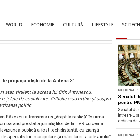
WORLD
ECONOMIE
CULTURĂ
LIFESTYLE
SCITECH
 de propagandiștii de la Antena 3”
NAȚIONAL
n atac virulent la adresa lui Crin Antonescu,
Senatul d
rețelele de socializare. Criticile s-au extins și asupra
pentru PN
rtizanat politic.
Senatul dez
între PNL ș
ian Băsescu a transmis un „drept la replică” în urma
ordinea de z
comparând prestația jurnaliștilor de la TVR cu cea a
leviziunea publică a fost „echidistantă, cu ziariști
NAȚIONAL
de specialiști în manipulare și măcelărire a adevărului”.