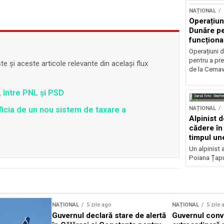
NAȚIONAL
Operațiun
Dunăre pe
funcționa
la Cernav
Operațiuni 
pentru a pre
 și aceste articole relevante din același flux
de la Cerna
 între PNL și PSD
Sursă foto: Shutte
ficia de un nou sistem de taxare a
NAȚIONAL
Alpinist 
cădere în 
timpul une
Un alpinist 
Poiana Țapul
NAȚIONAL
5 zile ago
NAȚIONAL
5 zile 
Guvernul declară stare de alertă
Guvernul conv