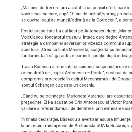
„Mai bine de trei ore am asistat la un penibil efort, care î
voiculesciene care, după 10 ani de odihnă/șomaj, probabil 
se cuvine locul de muncă/odihnă de la Cotroceni”, a scri
Fostul președinte l-a calificat pe Antonescu drept „Marione
Voiculescu, fondatorul trustului Intact, care deține Ante
strategie a campaniei adversarilor vizează controlul asupra
acestora: „Cred că biata Marionetă, susținută cu tenacitat
fundamentală să garanteze numiri în justiție după indicațiile 
Traian Băsescu a reamintit și episodul suspendării sale di
orchestrată de „cuplul Antonescu – Ponta”, susținut de pre
compromis progresele în cadrul Mecanismului de Cooperare
spațiul Schengen cu peste un deceniu.
„Când nu se odihnește, Marioneta Varanului are capacitate
președinte. El i-a acuzat pe Crin Antonescu și Victor Pont
validare a referendumului de demitere, prin eliminarea diasp
În finalul declarației, Băsescu a avertizat asupra influenței
la un recent mesaj emis de Ambasada SUA la București, p
tentativele de deturnare a democrației.