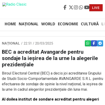
LIVE
HOME
NAȚIONAL
WORLD
ECONOMIE
CULTURĂ
L
NAȚIONAL
22:51 / 20/03/2025
WHATSAPP
FACEBO
TEL
BEC a acreditat Avangarde pentru
sondaje la ieșirea de la urne la alegerile
prezidențiale
Biroul Electoral Central (BEC) a decis joi acreditarea Grupului
de Studii Socio-Comportamentale AVANGARDE S.R.L. pentru
efectuarea de sondaje de opinie la nivel național, la ieșirea de
la urne în cadrul alegerilor prezidențiale din luna mai.
Al doilea institut de sondare acreditat pentru alegeri