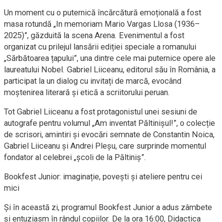
Un moment cu o puternică încărcătură emoțională a fost
masa rotundă „In memoriam Mario Vargas Llosa (1936–
2025)”, găzduită la scena Arena. Evenimentul a fost
organizat cu prilejul lansării ediției speciale a romanului
„Sărbătoarea țapului”, una dintre cele mai puternice opere ale
laureatului Nobel. Gabriel Liiceanu, editorul său în România, a
participat la un dialog cu invitați de marcă, evocând
moștenirea literară și etică a scriitorului peruan.
Tot Gabriel Liiceanu a fost protagonistul unei sesiuni de
autografe pentru volumul „Am inventat Păltinișul!”, o colecție
de scrisori, amintiri și evocări semnate de Constantin Noica,
Gabriel Liiceanu și Andrei Pleșu, care surprinde momentul
fondator al celebrei „școli de la Păltiniș”.
Bookfest Junior: imaginație, povești și ateliere pentru cei
mici
Și în această zi, programul Bookfest Junior a adus zâmbete
și entuziasm în rândul copiilor. De la ora 16:00, Didactica