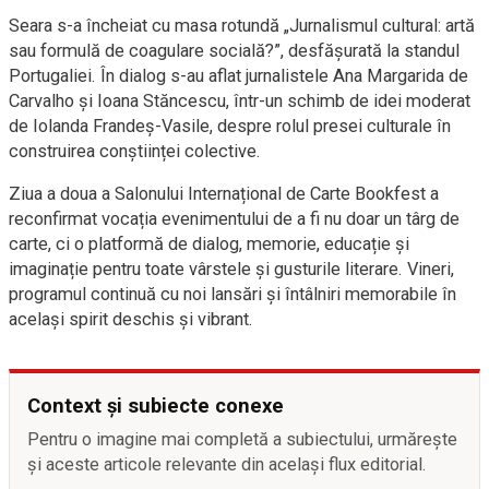
Seara s-a încheiat cu masa rotundă „Jurnalismul cultural: artă
sau formulă de coagulare socială?”, desfășurată la standul
Portugaliei. În dialog s-au aflat jurnalistele Ana Margarida de
Carvalho și Ioana Stăncescu, într-un schimb de idei moderat
de Iolanda Frandeș-Vasile, despre rolul presei culturale în
construirea conștiinței colective.
Ziua a doua a Salonului Internațional de Carte Bookfest a
reconfirmat vocația evenimentului de a fi nu doar un târg de
carte, ci o platformă de dialog, memorie, educație și
imaginație pentru toate vârstele și gusturile literare. Vineri,
programul continuă cu noi lansări și întâlniri memorabile în
același spirit deschis și vibrant.
Context și subiecte conexe
Pentru o imagine mai completă a subiectului, urmărește
și aceste articole relevante din același flux editorial.