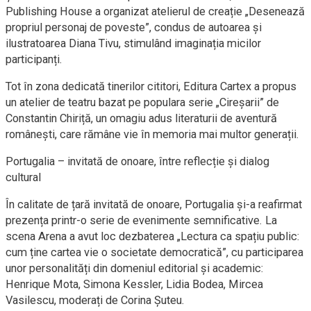
Publishing House a organizat atelierul de creație „Desenează
propriul personaj de poveste”, condus de autoarea și
ilustratoarea Diana Tivu, stimulând imaginația micilor
participanți.
Tot în zona dedicată tinerilor cititori, Editura Cartex a propus
un atelier de teatru bazat pe populara serie „Cireșarii” de
Constantin Chiriță, un omagiu adus literaturii de aventură
românești, care rămâne vie în memoria mai multor generații.
Portugalia – invitată de onoare, între reflecție și dialog
cultural
În calitate de țară invitată de onoare, Portugalia și-a reafirmat
prezența printr-o serie de evenimente semnificative. La
scena Arena a avut loc dezbaterea „Lectura ca spațiu public:
cum ține cartea vie o societate democratică”, cu participarea
unor personalități din domeniul editorial și academic:
Henrique Mota, Simona Kessler, Lidia Bodea, Mircea
Vasilescu, moderați de Corina Șuteu.