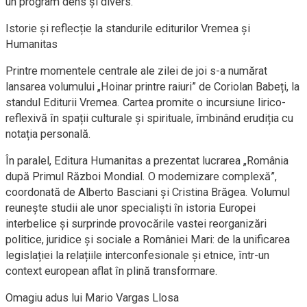
un program dens și divers.
Istorie și reflecție la standurile editurilor Vremea și
Humanitas
Printre momentele centrale ale zilei de joi s-a numărat
lansarea volumului „Hoinar printre raiuri” de Coriolan Babeți, la
standul Editurii Vremea. Cartea promite o incursiune lirico-
reflexivă în spații culturale și spirituale, îmbinând erudiția cu
notația personală.
În paralel, Editura Humanitas a prezentat lucrarea „România
după Primul Război Mondial. O modernizare complexă”,
coordonată de Alberto Basciani și Cristina Brăgea. Volumul
reunește studii ale unor specialiști în istoria Europei
interbelice și surprinde provocările vastei reorganizări
politice, juridice și sociale a României Mari: de la unificarea
legislației la relațiile interconfesionale și etnice, într-un
context european aflat în plină transformare.
Omagiu adus lui Mario Vargas Llosa