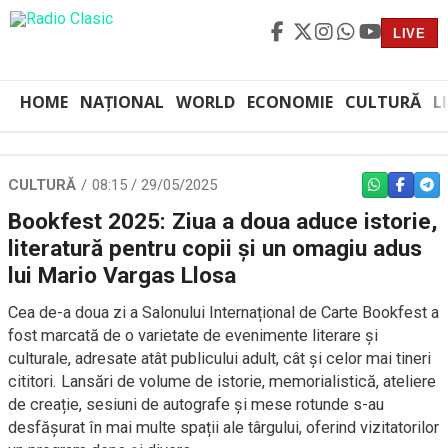
LIVE
HOME
NAȚIONAL
WORLD
ECONOMIE
CULTURĂ
L
CULTURĂ
08:15 / 29/05/2025
WHATSAPP
FACEBO
TEL
Bookfest 2025: Ziua a doua aduce istorie,
literatură pentru copii și un omagiu adus
lui Mario Vargas Llosa
Cea de-a doua zi a Salonului Internațional de Carte Bookfest a
fost marcată de o varietate de evenimente literare și
culturale, adresate atât publicului adult, cât și celor mai tineri
cititori. Lansări de volume de istorie, memorialistică, ateliere
de creație, sesiuni de autografe și mese rotunde s-au
desfășurat în mai multe spații ale târgului, oferind vizitatorilor